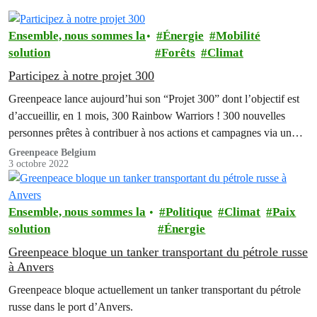
Ensemble, nous sommes la
Énergie
Mobilité
solution
Forêts
Climat
Participez à notre projet 300
Greenpeace lance aujourd’hui son “Projet 300” dont l’objectif est
d’accueillir, en 1 mois, 300 Rainbow Warriors ! 300 nouvelles
personnes prêtes à contribuer à nos actions et campagnes via un
soutien mensuel.
Greenpeace Belgium
3 octobre 2022
Ensemble, nous sommes la
Politique
Climat
Paix
solution
Énergie
Greenpeace bloque un tanker transportant du pétrole russe
à Anvers
Greenpeace bloque actuellement un tanker transportant du pétrole
russe dans le port d’Anvers.