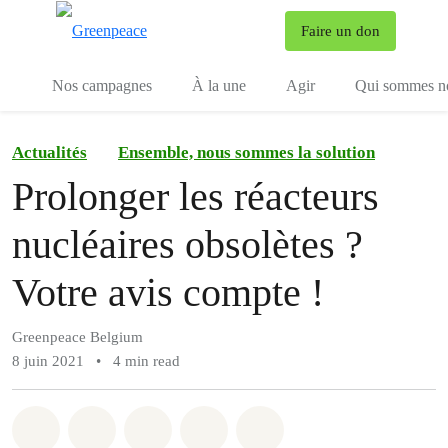
To
Faire un don
Menu
Nos campagnes
À la une
Agir
Qui sommes n
Actualités
Ensemble, nous sommes la solution
Prolonger les réacteurs
nucléaires obsolètes ?
Votre avis compte !
Greenpeace Belgium
8 juin 2021
•
4 min read
Share on Whatsapp
Share on Facebook
Share on Twitter
Share via Email
Share on Bluesky