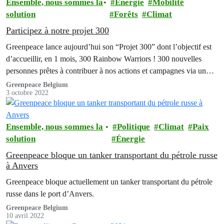
Ensemble, nous sommes la
Énergie
Mobilité
solution
Forêts
Climat
Participez à notre projet 300
Greenpeace lance aujourd’hui son “Projet 300” dont l’objectif est
d’accueillir, en 1 mois, 300 Rainbow Warriors ! 300 nouvelles
personnes prêtes à contribuer à nos actions et campagnes via un
soutien mensuel.
Greenpeace Belgium
3 octobre 2022
Ensemble, nous sommes la
Politique
Climat
Paix
solution
Énergie
Greenpeace bloque un tanker transportant du pétrole russe
à Anvers
Greenpeace bloque actuellement un tanker transportant du pétrole
russe dans le port d’Anvers.
Greenpeace Belgium
10 avril 2022