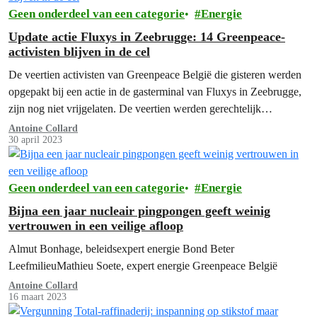
Geen onderdeel van een categorie
Energie
Update actie Fluxys in Zeebrugge: 14 Greenpeace-
activisten blijven in de cel
De veertien activisten van Greenpeace België die gisteren werden
opgepakt bij een actie in de gasterminal van Fluxys in Zeebrugge,
zijn nog niet vrijgelaten. De veertien werden gerechtelijk
aangehouden en hebben al een nacht in de cel moeten
Antoine Collard
30 april 2023
doorbrengen. Ze werden vanochtend verhoord.
Geen onderdeel van een categorie
Energie
Bijna een jaar nucleair pingpongen geeft weinig
vertrouwen in een veilige afloop
Almut Bonhage, beleidsexpert energie Bond Beter
LeefmilieuMathieu Soete, expert energie Greenpeace België
Antoine Collard
16 maart 2023