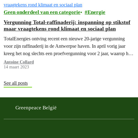
Geen onderdeel van een categorie
Energie
Vergunning Total-raffinaderij: inspanning op stikstof
maar vraagtekens rond klimaat en sociaal plan
TotalEnergies ontving recent een nieuwe 20-jarige vergunning
voor zijn raffinaderij in de Antwerpse haven. In april vorig jaar
kreeg het nog slechts een proefvergunning voor 2 jaar, waarop het
eind…
Antoine Collard
14 maart 2023
See all posts
Greenpeace België