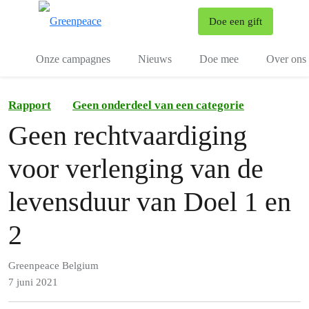
To
Doe een gift
Menu
Onze campagnes
Nieuws
Doe mee
Over ons
Rapport
Geen onderdeel van een categorie
Geen rechtvaardiging
voor verlenging van de
levensduur van Doel 1 en
2
Greenpeace Belgium
7 juni 2021