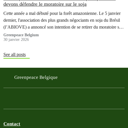
devons défendre le moratoire sur le soja
Cette année a mal débuté pour la forêt amazonienne. Le 5 janvier
dernier, l'association des plus grands négociants en soja du Brésil
(l’ABIOVE) a annoncé son intention de se retirer du moratoire sur
le soja. Cet accord, considéré comme un des boucliers les plus
Greenpeace Belgium
30 janvier 2026
efficaces pour protéger la forêt tropicale, risque soudainement de
disparaître.
See all posts
Greenpeace Belgique
Contact