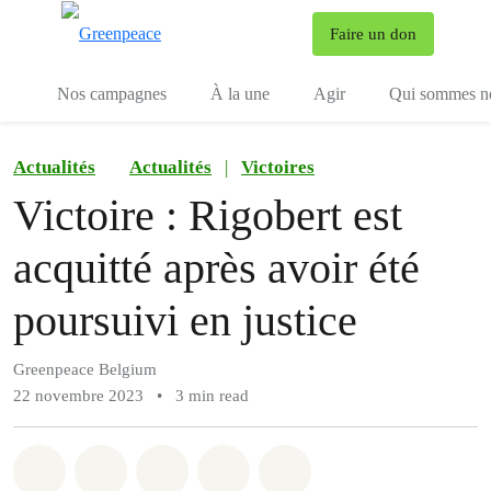
To
Faire un don
Menu
Nos campagnes
À la une
Agir
Qui sommes n
Actualités
Actualités
|
Victoires
Victoire : Rigobert est
acquitté après avoir été
poursuivi en justice
Greenpeace Belgium
22 novembre 2023
•
3 min read
Share on Whatsapp
Share on Facebook
Share on Twitter
Share via Email
Share on Bluesky