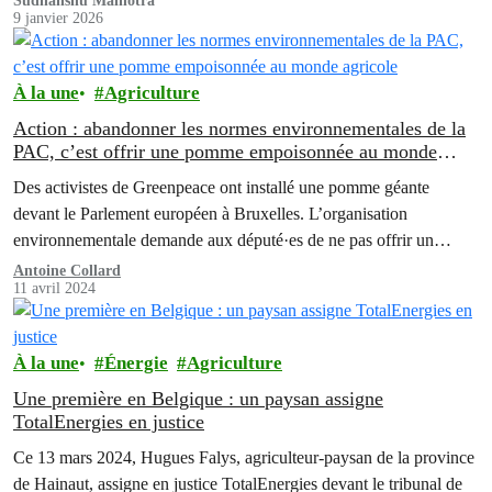
Sudhanshu Malhotra
9 janvier 2026
À la une
Agriculture
Action : abandonner les normes environnementales de la
PAC, c’est offrir une pomme empoisonnée au monde
agricole
Des activistes de Greenpeace ont installé une pomme géante
devant le Parlement européen à Bruxelles. L’organisation
environnementale demande aux député·es de ne pas offrir un
cadeau empoisonné aux agriculteur·rices en supprimant les
Antoine Collard
11 avril 2024
mesures de protection de la nature de la politique agricole
commune (PAC). Les député·es décideront aujourd'hui d'accélérer
ou non le projet de la…
À la une
Énergie
Agriculture
Une première en Belgique : un paysan assigne
TotalEnergies en justice
Ce 13 mars 2024, Hugues Falys, agriculteur-paysan de la province
de Hainaut, assigne en justice TotalEnergies devant le tribunal de