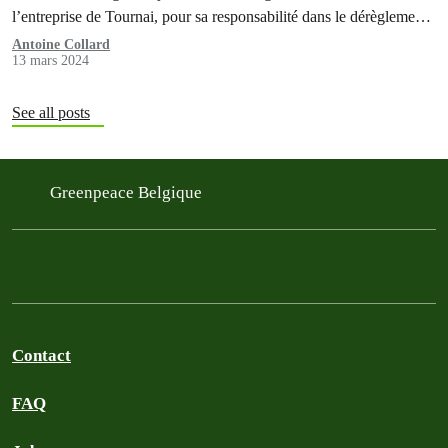
l’entreprise de Tournai, pour sa responsabilité dans le dérèglement
climatique. Les événements climatiques extrêmes qui ont frappé sa
Antoine Collard
13 mars 2024
ferme ces dernières années lui ont causé des dommages importants,
notamment des pertes de rendements. Trois ONG,…
See all posts
Greenpeace Belgique
Contact
FAQ