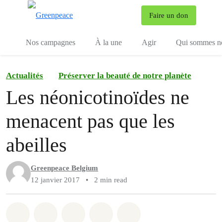
To
Faire un don
Menu
Nos campagnes
À la une
Agir
Qui sommes n
Actualités
Préserver la beauté de notre planète
Les néonicotinoïdes ne
menacent pas que les
abeilles
Greenpeace Belgium
12 janvier 2017
•
2 min read
Share on Whatsapp
Share on Facebook
Share on Twitter
Share via Email
Share on Bluesky