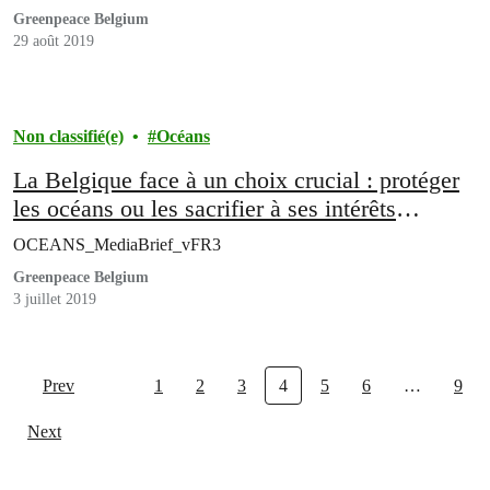
Greenpeace Belgium
29 août 2019
Non classifié(e)
Océans
La Belgique face à un choix crucial : protéger
les océans ou les sacrifier à ses intérêts
commerciaux
OCEANS_MediaBrief_vFR3
Greenpeace Belgium
3 juillet 2019
Prev
1
2
3
4
5
6
…
9
Next