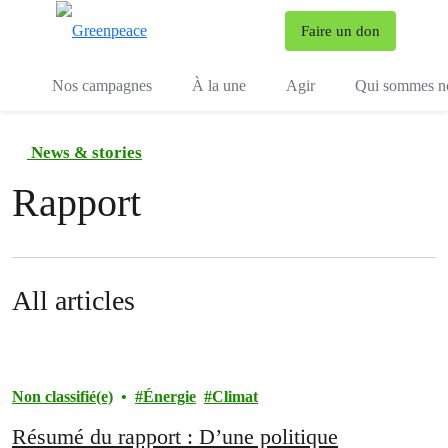
To
Faire un don
Menu
Nos campagnes
À la une
Agir
Qui sommes n
News & stories
Rapport
All articles
Non classifié(e)
Énergie
Climat
Résumé du rapport : D’une politique