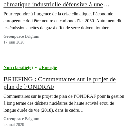
climatique industrielle défensive à une
politique offensive – La politique de soutien à
Pour répondre à l’urgence de la crise climatique, l’économie
l’industrie à forte intensité énergétique sous la
européenne doit être neutre en carbone d’ici 2050. Autrement dit,
loupe
les émissions nettes de gaz à effet de serre doivent tomber…
Greenpeace Belgium
17 juin 2020
Non classifié(e)
Énergie
BRIEFING : Commentaires sur le projet de
plan de l’ONDRAF
Commentaires sur le projet de plan de l’ONDRAF pour la gestion
à long terme des déchets nucléaires de haute activité et/ou de
longue durée de vie (2018), dans le cadre…
Greenpeace Belgium
28 mai 2020