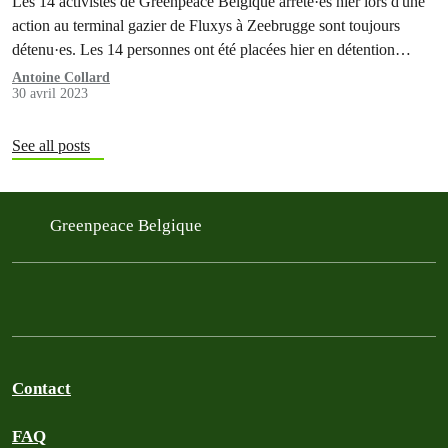
Les 14 activistes de Greenpeace Belgique arrêté·es hier lors d'une
action au terminal gazier de Fluxys à Zeebrugge sont toujours
détenu·es. Les 14 personnes ont été placées hier en détention
judiciaire et ont déjà dû passer une nuit en prison. Elles ont été
Antoine Collard
30 avril 2023
interrogé·es ce matin.
See all posts
Greenpeace Belgique
Contact
FAQ