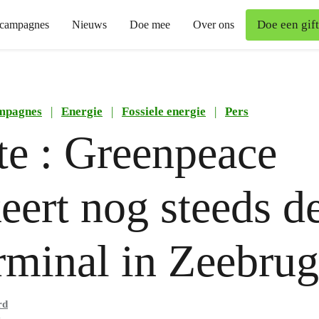
Doe een gift
campagnes
Nieuws
Doe mee
Over ons
mpagnes
|
Energie
|
Fossiele energie
|
Pers
e : Greenpeace
eert nog steeds d
rminal in Zeebru
rd