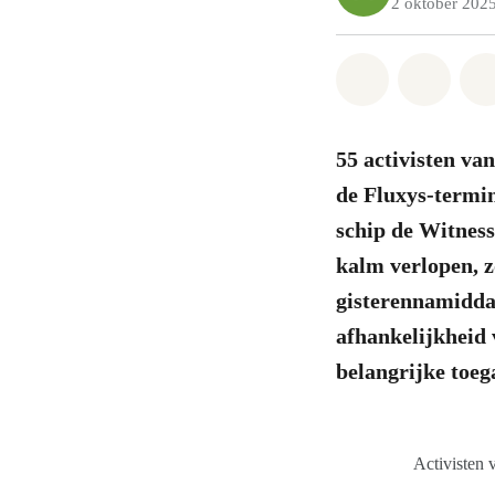
2 oktober 202
Share on Wh
Share 
55 activisten va
de Fluxys-termin
schip de Witness
kalm verlopen, 
gisterennamiddag
afhankelijkheid
belangrijke toeg
Activisten 