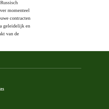
 Russisch
rover momenteel
euwe contracten
 geleidelijk en
akt van de
ies