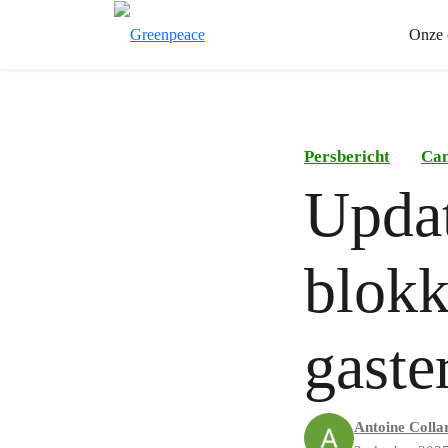
Onze 
Persbericht
Ca
Updat
blokk
gaste
Antoine Colla