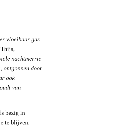
er vloeibaar gas
 Thijs,
siele nachtmerrie
s, ontgonnen door
ar ook
houdt van
ds bezig in
e te blijven.