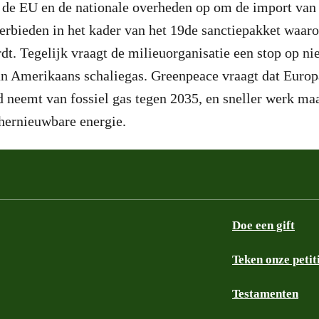
 de EU en de nationale overheden op om de import van
verbieden in het kader van het 19de sanctiepakket waa
t. Tegelijk vraagt de milieuorganisatie een stop op ni
n Amerikaans schaliegas. Greenpeace vraagt dat Europa
id neemt van fossiel gas tegen 2035, en sneller werk ma
g hernieuwbare energie.
Doe een gift
Teken onze petit
Testamenten