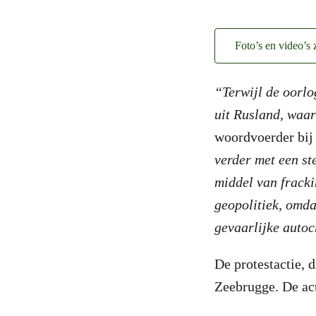
Foto’s en video’s z
“Terwijl de oorlo
uit Rusland, waa
woordvoerder bij
verder met een st
middel van fracki
geopolitiek, omda
gevaarlijke autoc
De protestactie, 
Zeebrugge. De act