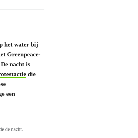
p het water bij
het Greenpeace-
 De nacht is
otestactie
die
ese
ge een
de de nacht.