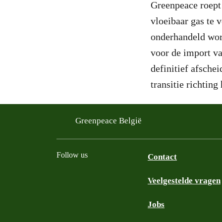
Greenpeace roept
vloeibaar gas te 
onderhandeld word
voor de import va
definitief afsche
transitie richtin
Greenpeace België
Follow us
Contact
Veelgestelde vragen
Instagram
Facebook
Bluesky
TikTok
YouTube
Jobs