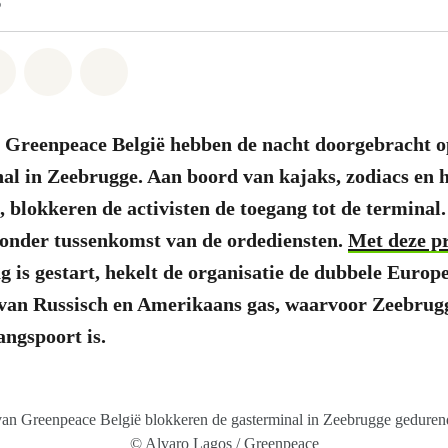
5
atsapp
on Facebook
Share on Twitter
Share via Email
Share on Bluesky
n Greenpeace België hebben de nacht doorgebracht o
al in Zeebrugge. Aan boord van kajaks, zodiacs en 
, blokkeren de activisten de toegang tot de terminal.
zonder tussenkomst van de ordediensten.
Met deze pr
 is gestart, hekelt de organisatie de dubbele Europ
 van Russisch en Amerikaans gas, waarvoor Zeebrug
angspoort is.
van Greenpeace België blokkeren de gasterminal in Zeebrugge geduren
© Alvaro Lagos / Greenpeace