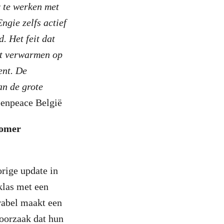
 te werken met
ngie zelfs actief
. Het feit dat
met verwarmen op
ent. De
an de grote
eenpeace België
komer
orige update in
klas met een
rabel maakt een
 oorzaak dat hun