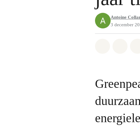
Antoine Colla
3 december 2
Share on Wh
Share 
Greenpea
duurzaa
energiel