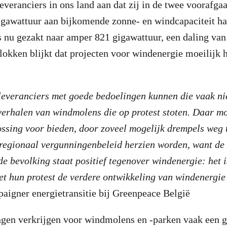
everanciers in ons land aan dat zij in de twee voorafga
igawattuur aan bijkomende zonne- en windcapaciteit ha
is nu gezakt naar amper 821 gigawattuur, een daling va
blokken blijkt dat projecten voor windenergie moeilijk
eleveranciers met goede bedoelingen kunnen die vaak n
verhalen van windmolens die op protest stoten. Daar m
ssing voor bieden, door zoveel mogelijk drempels weg
regionaal vergunningenbeleid herzien worden, want de 
e bevolking staat positief tegenover windenergie: het i
t hun protest de verdere ontwikkeling van windenergie
aigner energietransitie bij Greenpeace België
ngen verkrijgen voor windmolens en -parken vaak een g