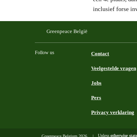
inclusief forse in
Greenpeace België
Follow us
Contact
Veelgestelde vragen
Instagram
Facebook
Bluesky
TikTok
YouTube
Jobs
Pers
Privacy verklaring
Unless
otherwise stat
Greenpeace Belgium 2026