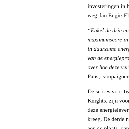
investeringen in 
weg dan Engie-Ele
“Enkel de drie e
maximumscore in h
in duurzame ener
van de energiepro
over hoe deze ve
Pans, campaigner 
De scores voor t
Knights, zijn voo
deze energielever
kreeg. De derde 
een 4e plaats, da