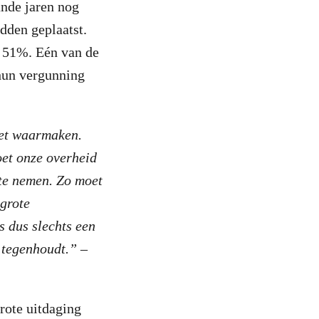
ande jaren nog
dden geplaatst.
n 51%. Eén van de
 hun vergunning
iet waarmaken.
oet onze overheid
 te nemen. Zo moet
grote
s dus slechts een
 tegenhoudt.”
–
rote uitdaging