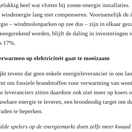
gelukkig heel wat vlotter bij zonne-energie installaties
j windenergie lang niet compenseren. Voornamelijk de i
ie – windmolenparken op zee dus – zijn in elkaar geza
t meegerekend worden, blijft de daling in investeringen
ds 17%.
erwarmen op elektriciteit gaat te moeizaam
ijkt tevens dat geen enkele energieleverancier in ons l
mt om fossiele brandstoffen voor verwarming van woni
e leveranciers zitten daardoor ook niet meer op koers
euwbare energie te leveren, een broodnodig target om 
graden te beperken.
lde spelers op de energiemarkt doen zelfs meer kwaad