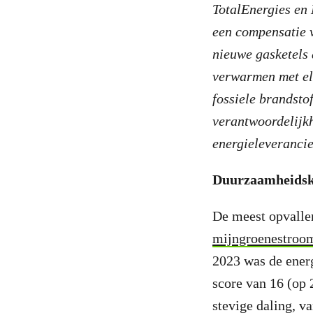
TotalEnergies en
een compensatie
nieuwe gasketels 
verwarmen met ele
fossiele brandsto
verantwoordelijkh
energieleverancie
Duurzaamheidskl
De meest opvalle
mijngroenestroo
2023 was de energ
score van 16 (op 
stevige daling, v