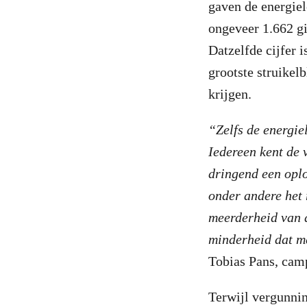
gaven de energiel
ongeveer 1.662 g
Datzelfde cijfer 
grootste struikel
krijgen.
“Zelfs de energi
Iedereen kent de 
dringend een oplo
onder andere het 
meerderheid van d
minderheid dat me
Tobias Pans, camp
Terwijl vergunni