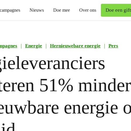
Doe een gift
campagnes
Nieuws
Doe mee
Over ons
mpagnes
|
Energie
|
Hernieuwebare energie
|
Pers
ieleveranciers
teren 51% minder
euwbare energie o
ijd