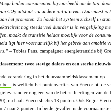
 Mega leiden consumenten bijvoorbeeld om de tuin door
 van CO
-uitstoot via andere initiatieven. Daarnaast is E
2
aan het promoten. Zo houdt het systeem zichzelf in stand
ktriciteit nog steeds veel duurder is in vergelijking 
ffen, maakt de transitie helaas moeilijk voor de consum
eid ligt hier voornamelijk bij het gebrek aan ambitie v
rs.”
– Tobias Pans, campaigner energietransitie bij Gr
assement: twee stevige dalers en een sterke nieuw
nde verandering in het duurzaamheidsklassement op
m.be
is wellicht het puntenverlies van Eneco: bij de v
ieleverancier nog één van de betere leerlingen van de 
20), nu haalt Eneco slechts 13 punten. Ook Engie-Elect
an 7 naar 3 punten. In beide gevallen is de voornaamste