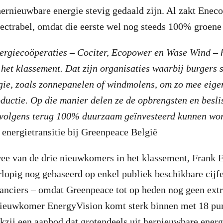
hernieuwbare energie stevig gedaald zijn. Al zakt Enec
ctrabel, omdat die eerste wel nog steeds 100% groene 
nergiecoöperaties – Cociter, Ecopower en Wase Wind – 
et klassement. Dat zijn organisaties waarbij burgers 
gie, zoals zonnepanelen of windmolens, om zo mee eige
ductie. Op die manier delen ze de opbrengsten en besl
rvolgens terug 100% duurzaam geïnvesteerd kunnen wo
energietransitie bij Greenpeace België
wee van de drie nieuwkomers in het klassement, Frank 
rlopig nog gebaseerd op enkel publiek beschikbare cijfe
anciers – omdat Greenpeace tot op heden nog geen extr
nieuwkomer EnergyVision komt sterk binnen met 18 pu
nkzij een aanbod dat grotendeels uit hernieuwbare energ