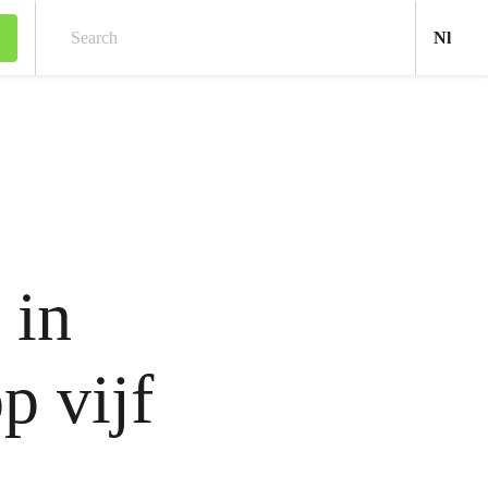
Ned
Nl
Search
 in
p vijf