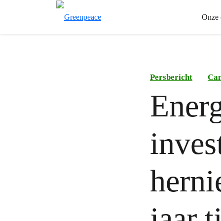
Onze 
Persbericht
Ca
Energ
inves
herni
jaar t