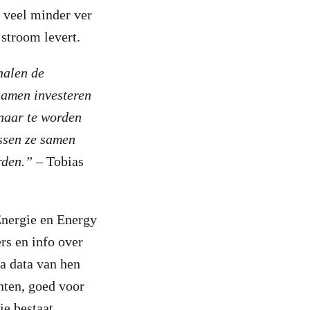
o veel minder ver
stroom levert.
halen de
samen investeren
naar te worden
issen ze samen
rden.”
– Tobias
Energie en Energy
rs en info over
a data van hen
nten, goed voor
ie bestaat,