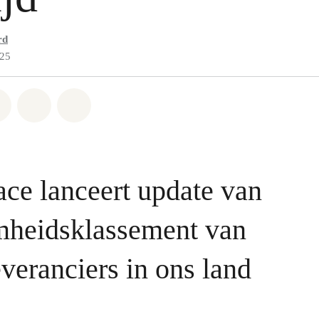
rd
025
atsapp
on Facebook
Share on Twitter
Share via Email
Share on Bluesky
ce lanceert update van
mheidsklassement van
everanciers in ons land