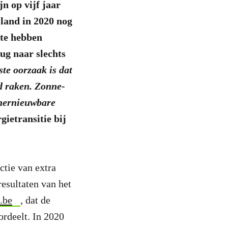
n op vijf jaar
 land in 2020 nog
 te hebben
rug naar slechts
te oorzaak is dat
d raken. Zonne-
 hernieuwbare
gietransitie bij
ctie van extra
resultaten van het
.be
, dat de
ordeelt. In 2020