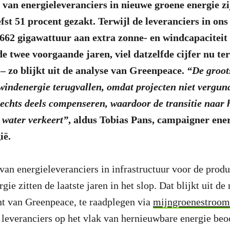
 van energieleveranciers in nieuwe groene energie zij
fst 51 procent gezakt. Terwijl de leveranciers in ons
662 gigawattuur aan extra zonne- en windcapaciteit
de twee voorgaande jaren, viel datzelfde cijfer nu te
– zo blijkt uit de analyse van Greenpeace.
“De groots
 windenergie terugvallen, omdat projecten niet vergun
slechts deels compenseren, waardoor de transitie naar
 water verkeert”
, aldus Tobias Pans, campaigner ener
ië.
van energieleveranciers in infrastructuur voor de produ
ie zitten de laatste jaren in het slop. Dat blijkt uit de 
t van Greenpeace, te raadplegen via
mijngroenestroom
leveranciers op het vlak van hernieuwbare energie beo