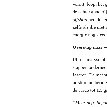
vormt, loopt het 
de achterstand bi
offshore
windenerg
zelfs als die nie
energie nog stee
Overstap naar v
Uit de analyse bl
stappen ondernee
faseren. De meest
uitsluitend herni
de aarde tot 1,5 
“Meer nog: bepaa