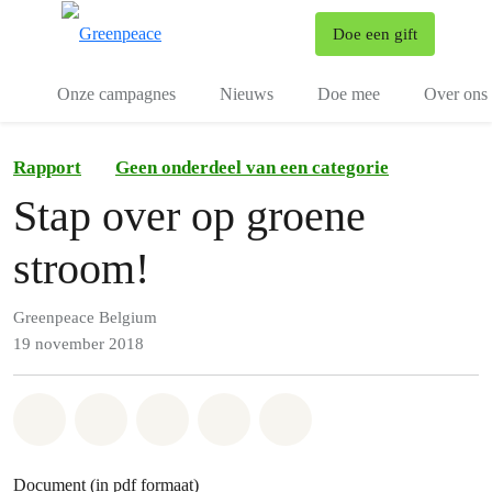
To
Doe een gift
Menu
Onze campagnes
Nieuws
Doe mee
Over ons
Rapport
Geen onderdeel van een categorie
Stap over op groene
stroom!
Greenpeace Belgium
19 november 2018
Share on Whatsapp
Share on Facebook
Share on Twitter
Share via Email
Share on Bluesky
Document (in pdf formaat)