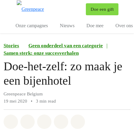
To
Doe een gift
Menu
Onze campagnes
Nieuws
Doe mee
Over ons
Stories
Geen onderdeel van een categorie
|
Samen sterk: onze succesverhalen
Doe-het-zelf: zo maak je
een bijenhotel
Greenpeace Belgium
19 mei 2020
•
3 min read
Share on Whatsapp
Share on Facebook
Share on Twitter
Share via Email
Share on Bluesky