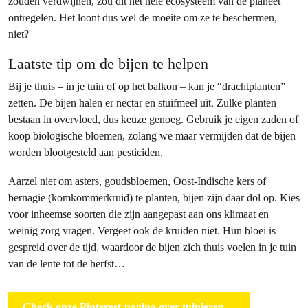
zouden verdwijnen, zou dit het hele ecosysteem van de planeet
ontregelen. Het loont dus wel de moeite om ze te beschermen,
niet?
Laatste tip om de bijen te helpen
Bij je thuis – in je tuin of op het balkon – kan je “drachtplanten”
zetten. De bijen halen er nectar en stuifmeel uit. Zulke planten
bestaan in overvloed, dus keuze genoeg. Gebruik je eigen zaden of
koop biologische bloemen, zolang we maar vermijden dat de bijen
worden blootgesteld aan pesticiden.
Aarzel niet om asters, goudsbloemen, Oost-Indische kers of
bernagie (komkommerkruid) te planten, bijen zijn daar dol op. Kies
voor inheemse soorten die zijn aangepast aan ons klimaat en
weinig zorg vragen. Vergeet ook de kruiden niet. Hun bloei is
gespreid over de tijd, waardoor de bijen zich thuis voelen in je tuin
van de lente tot de herfst…
Check onze Pinterest-pagina over tuinieren