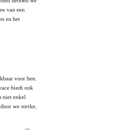
eleden hebben we
uw van een
en en het
kbaar voor ben.
eace biedt ook
 niet enkel
rdoor we sterke,