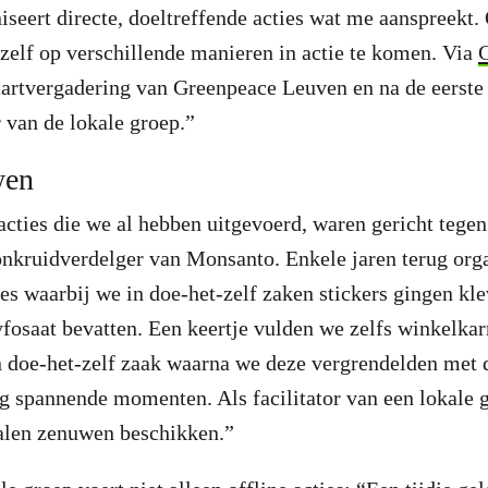
seert directe, doeltreffende acties wat me aanspreekt. 
elf op verschillende manieren in actie te komen. Via
startvergadering van Greenpeace Leuven en na de eerste
r van de lokale groep.”
wen
cties die we al hebben uitgevoerd, waren gericht tege
onkruidverdelger van Monsanto. Enkele jaren terug or
ies waarbij we in doe-het-zelf zaken stickers gingen kle
yfosaat bevatten. Een keertje vulden we zelfs winkelkar
n doe-het-zelf zaak waarna we deze vergrendelden met d
g spannende momenten. Als facilitator van een lokale 
talen zenuwen beschikken.”