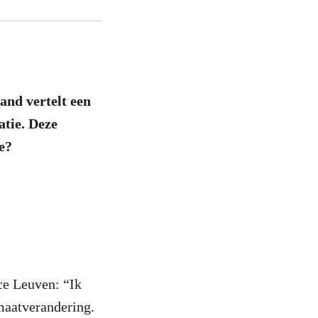
and vertelt een
atie. Deze
ce?
ce Leuven: “Ik
maatverandering.