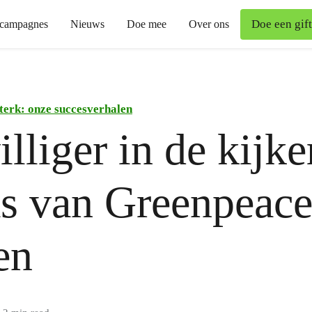
Doe een gift
campagnes
Nieuws
Doe mee
Over ons
terk: onze succesverhalen
lliger in de kijke
s van Greenpeac
en