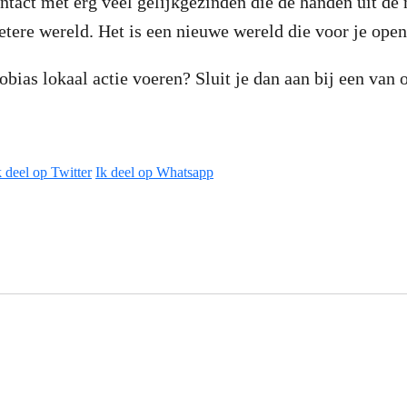
ntact met erg veel gelijkgezinden die de handen uit d
etere wereld. Het is een nieuwe wereld die voor je ope
obias lokaal actie voeren? Sluit je dan aan bij een van 
k deel op Twitter
Ik deel op Whatsapp