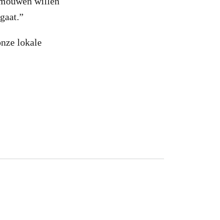
e mouwen willen
ngaat.”
onze lokale