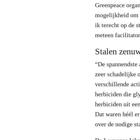
Greenpeace organi
mogelijkheid om z
ik terecht op de 
meteen facilitato
Stalen zenu
“De spannendste a
zeer schadelijke 
verschillende act
herbiciden die gl
herbiciden uit ee
Dat waren héél er
over de nodige s