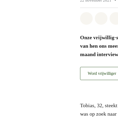
22 november 2021
•
Share on Wh
Share 
Onze vrijwillig·
van hen ons meer
maand interview
Word vrijwilliger
Tobias, 32, steek
was op zoek naar 