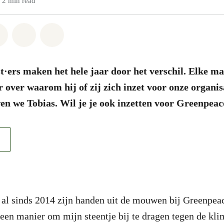
2 min read
atsapp
on Facebook
Share on Twitter
Share via Email
Share on Bluesky
st·ers maken het hele jaar door het verschil. Elke ma
 over waarom hij of zij zich inzet voor onze organis
en we Tobias. Wil je je ook inzetten voor Greenpea
t al sinds 2014 zijn handen uit de mouwen bij Greenpea
een manier om mijn steentje bij te dragen tegen de kli