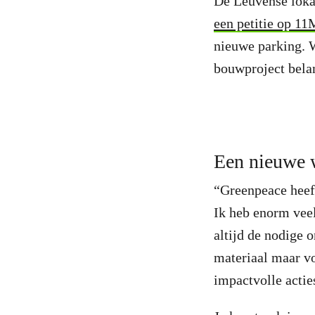
De Leuvense lokal
een petitie op 11
nieuwe parking. 
bouwproject belan
Een nieuwe 
“Greenpeace heeft
Ik heb enorm veel
altijd de nodige 
materiaal maar vo
impactvolle acti