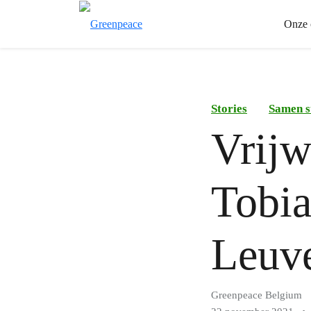
Onze 
Stories
Samen s
Vrijwi
Tobia
Leuv
Greenpeace Belgium