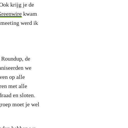
Ook krijg je de
Greenwire
kwam
 meeting werd ik
n Roundup, de
ganiseerden we
ven op alle
ren met alle
raad en sloten.
groep moet je wel