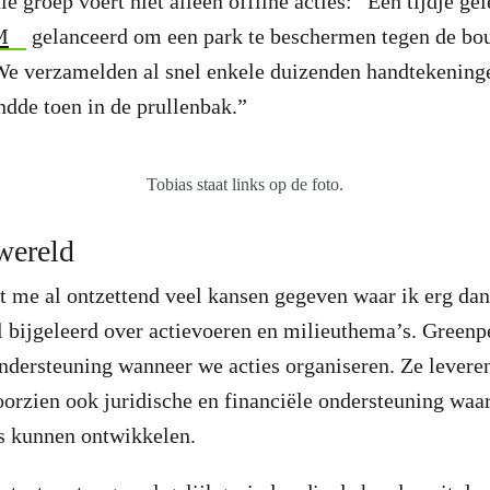
e groep voert niet alleen offline acties: “Een tijdje g
M
gelanceerd om een park te beschermen tegen de bo
We verzamelden al snel enkele duizenden handtekening
dde toen in de prullenbak.”
Tobias staat links op de foto.
wereld
 me al ontzettend veel kansen gegeven waar ik erg dan
 bijgeleerd over actievoeren en milieuthema’s. Greenp
ondersteuning wanneer we acties organiseren. Ze leveren
orzien ook juridische en financiële ondersteuning waa
es kunnen ontwikkelen.