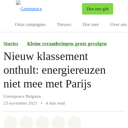
To
Doe een gift
Menu
Onze campagnes
Nieuws
Doe mee
Over ons
Stories
Kleine veranderingen, grote gevolgen
Nieuw klassement
onthult: energiereuzen
niet mee met Parijs
Greenpeace Belgium
23 november 2021
•
4 min read
Share on Whatsapp
Share on Facebook
Share on Twitter
Share via Email
Share on Bluesky