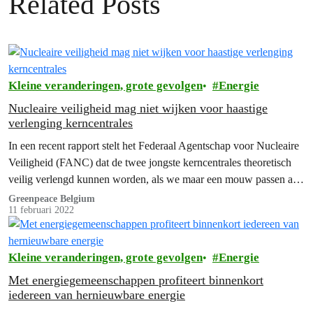
Related Posts
Kleine veranderingen, grote gevolgen
Energie
Nucleaire veiligheid mag niet wijken voor haastige
verlenging kerncentrales
In een recent rapport stelt het Federaal Agentschap voor Nucleaire
Veiligheid (FANC) dat de twee jongste kerncentrales theoretisch
veilig verlengd kunnen worden, als we maar een mouw passen aan
artikel 30 én als alle actoren samen in bad springen.
Greenpeace Belgium
11 februari 2022
Kleine veranderingen, grote gevolgen
Energie
Met energiegemeenschappen profiteert binnenkort
iedereen van hernieuwbare energie