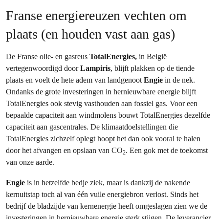
Franse energiereuzen vechten om
plaats (en houden vast aan gas)
De Franse olie- en gasreus
TotalEnergies,
in België
vertegenwoordigd door
Lampiris
, blijft plakken op de tiende
plaats en voelt de hete adem van landgenoot
Engie
in de nek.
Ondanks de grote investeringen in hernieuwbare energie blijft
TotalEnergies ook stevig vasthouden aan fossiel gas. Voor een
bepaalde capaciteit aan windmolens bouwt TotalEnergies dezelfde
capaciteit aan gascentrales. De klimaatdoelstellingen die
TotalEnergies zichzelf oplegt hoopt het dan ook vooral te halen
door het afvangen en opslaan van CO
. Een gok met de toekomst
2
van onze aarde.
Engie
is in hetzelfde bedje ziek, maar is dankzij de nakende
kernuitstap toch al van één vuile energiebron verlost. Sinds het
bedrijf de bladzijde van kernenergie heeft omgeslagen zien we de
investeringen in hernieuwbare energie sterk stijgen. De leverancier