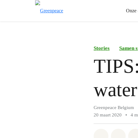
Onze 
Stories
Samen s
TIPS:
water
Greenpeace Belgium
20 maart 2020
•
4 m
Share on Wh
Share 