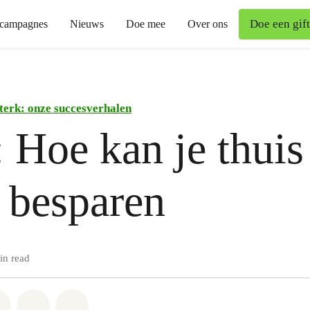
Doe een gift
campagnes
Nieuws
Doe mee
Over ons
terk: onze succesverhalen
 Hoe kan je thuis
 besparen
in read
atsapp
on Facebook
Share on Twitter
Share via Email
Share on Bluesky