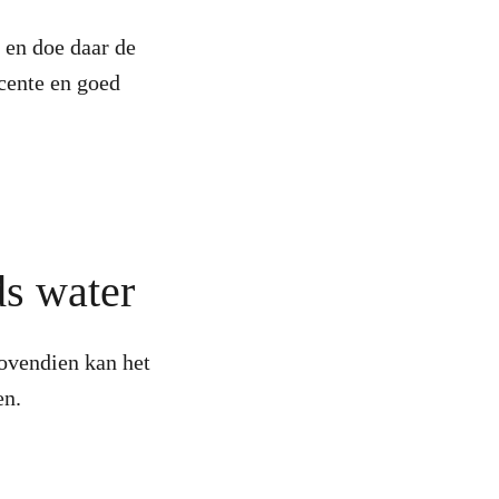
n en doe daar de
ecente en goed
nds water
bovendien kan het
en.