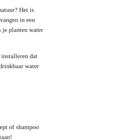
natuur? Het is
 vangen in een
m je planten water
installeren dat
drinkbaar water
n
zeept of shampoo
staan!