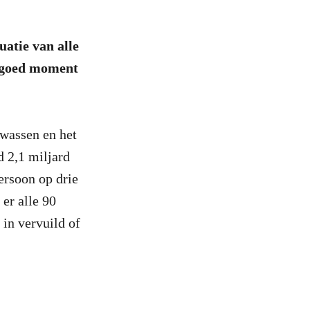
atie van alle
n goed moment
 wassen en het
d 2,1 miljard
ersoon op drie
er alle 90
in vervuild of