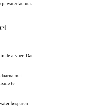
 je waterfactuur.
et
 in de afvoer. Dat
e daarna met
nisme te
 water besparen