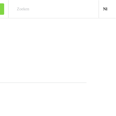
Ned
Nl
Zoeken