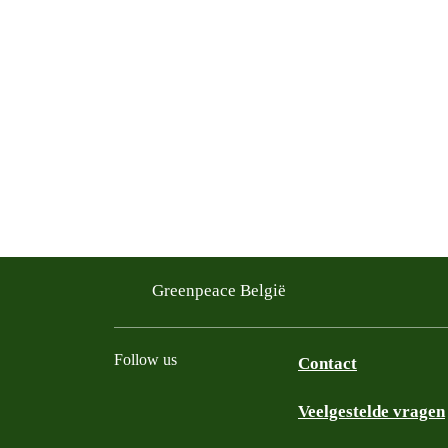
Greenpeace België
Follow us
Contact
Veelgestelde vragen
Instagram
Facebook
Bluesky
TikTok
YouTube