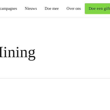
Doe een gift
campagnes
Nieuws
Doe mee
Over ons
ining