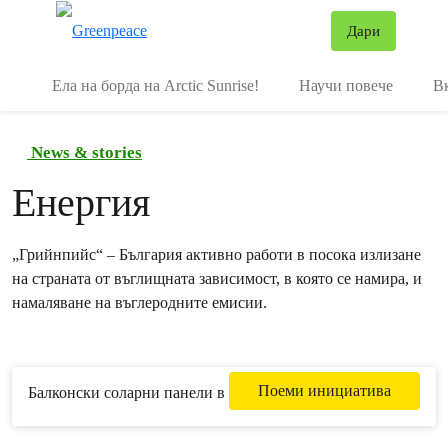
В
Дари
Меню
Ела на борда на Arctic Sunrise!
Научи повече
В
News & stories
Енергия
„Грийнпийс“ – България активно работи в посока излизане
на страната от въглищната зависимост, в която се намира, и
намаляване на въглеродните емисии.
Поеми инициатива
Балконски соларни панели в България