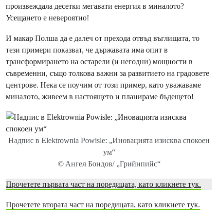
произвеждала десетки мегавати енергия в миналото?
Усещането е невероятно!
И макар Полша да е далеч от прехода отвъд въглищата, то
тези примери показват, че държавата има опит в
трансформирането на остарели (и негодни) мощности в
съвременни, също толкова важни за развитието на градовете
центрове. Нека се поучим от този пример, като уважаваме
миналото, живеем в настоящето и планираме бъдещето!
Надпис в Elektrownia Powisle: „Иновацията изисква спокоен
ум“
© Aнгел Бондов/ „Грийнпийс“
Прочетете първата част на поредицата, като кликнете тук.
Прочетете втората част на поредицата, като кликнете тук.