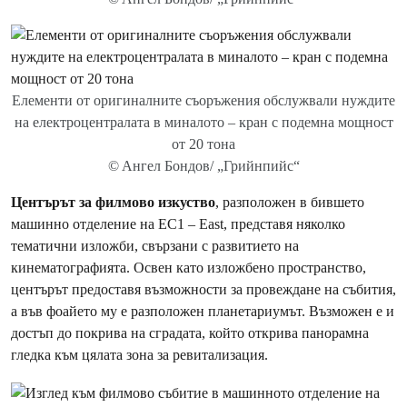
Елементи от оригиналните съоръжения обслужвали нуждите
на електроцентралата в миналото – кран с подемна мощност
от 20 тона
© Aнгел Бондов/ „Грийнпийс“
Центърът за филмово изкуство
, разположен в бившето
машинно отделение на EC1 – East, представя няколко
тематични изложби, свързани с развитието на
кинематографията. Освен като изложбено пространство,
центърът предоставя възможности за провеждане на събития,
а във фоайето му е разположен планетариумът. Възможен е и
достъп до покрива на сградата, който открива панорамна
гледка към цялата зона за ревитализация.