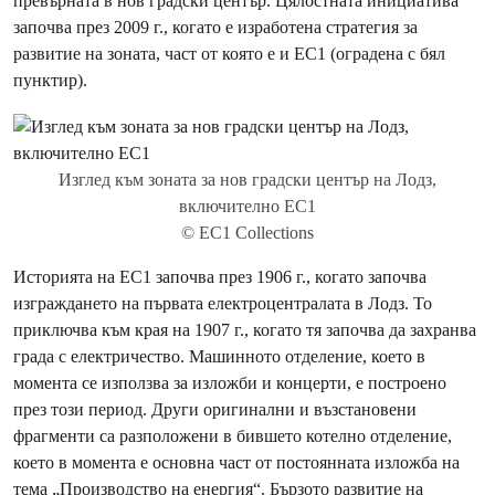
превърната в нов градски център. Цялостната инициатива
започва през 2009 г., когато е изработена стратегия за
развитие на зоната, част от която е и EC1 (оградена с бял
пунктир).
Изглед към зоната за нов градски център на Лодз,
включително EC1
© EC1 Collections
Историята на EC1 започва през 1906 г., когато започва
изграждането на първата електроцентралата в Лодз. То
приключва към края на 1907 г., когато тя започва да захранва
града с електричество. Машинното отделение, което в
момента се използва за изложби и концерти, е построено
през този период. Други оригинални и възстановени
фрагменти са разположени в бившето котелно отделение,
което в момента е основна част от постоянната изложба на
тема „Производство на енергия“. Бързото развитие на