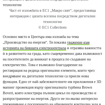
Част от изложбата в EC1 „Макро свят“, предоставяща
интеракция с цялата вселена посредством дигитални
технологии
© EC1 Collections
Основно място в Центъра има изложба на тема
„Производство на енергия“. Тя показва
уважение към
историята на бившата електроцентрала
и отразява важността
ѝ в развитието на града, като същевременно дава възможност
на посетителите да вникнат в процеса по създаване на
електричество. Това е възможно благодарение на
реставрация на редица оригинални елементи, които чрез
внедряване на дигитални технологии са приели нова
функция. Едно от най-забележителните им приложения е 3D
мапинг прожекция върху оригиналната турбина Brown
Boveri, която илюстрира пълния цикъл по производство и
разпространение на енергия. Друго не по-малко интересно
преживяване е посещението на обновените контролна зала и