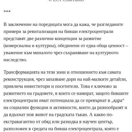
***
В заключение на поредицата мога да кажа, че разгледаните
примери за ревитализация на бивши електроцентрали
представят две различни концепции за развитие
(комерсиална и културна), обединени от една обща ценност –
уважение към миналото чрез съхраняване на културното
наследство.
Трансформацията на тези зони и отношението към самата
реконструкция, чрез запазване дори на най-малките детайли,
привлича инвеститори и посетители. Това е ключово за
развитието на градовете, в които се намират, защото бившите
електроцентрали имат потенциала да се превърнат в „ядра“
на социални функции и активности, които да разнообразят и
да вдъхнат нов живот на градската тъкан. А какво по-
екстравагантно от обяд или разходка в научен център,
разположен в средата на бивша електроцентрала, която е