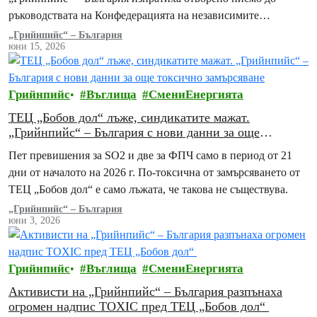
ръководствата на Конфедерацията на независимите
синдикати на България (КНСБ) и на Конфедерацията…
„Грийнпийс“ – България
юни 15, 2026
Грийнпийс
Въглища
СмениЕнергията
ТЕЦ „Бобов дол“ лъже, синдикатите мажат.
„Грийнпийс“ – България с нови данни за още
токсично замърсяване
Пет превишения за SO2 и две за ФПЧ само в период от 21
дни от началото на 2026 г. По-токсична от замърсяването от
ТЕЦ „Бобов дол“ е само лъжата, че такова не съществува.
„Грийнпийс“ – България
юни 3, 2026
Грийнпийс
Въглища
СмениЕнергията
Активисти на „Грийнпийс“ – България разпънаха
огромен надпис TOXIC пред ТЕЦ „Бобов дол“