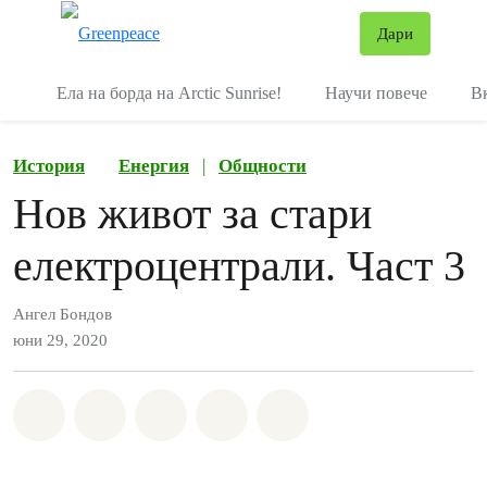
В
Дари
Меню
Ела на борда на Arctic Sunrise!
Научи повече
В
История
Енергия
|
Общности
Нов живот за стари
електроцентрали. Част 3
Ангел Бондов
юни 29, 2020
Споделете на Whatsapp
Споделете на Facebook
Споделете на Twitter
Споделете чрез Email
Share on Bluesky