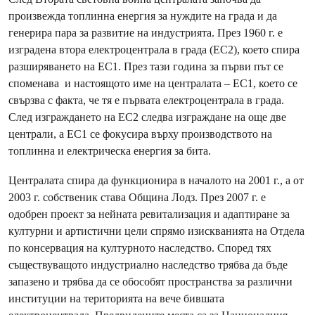
произвежда топлинна енергия за нуждите на града и да
генерира пара за развитие на индустрията. През 1960 г. е
изградена втора електроцентрала в града (EC2), което спира
разширяването на EC1. През тази година за първи път се
споменава и настоящото име на централата – EC1, коeто се
свързва с факта, че тя е първата електроцентрала в града.
След изграждането на EC2 следва изграждане на още две
централи, а EC1 се фокусира върху производството на
топлинна и електрическа енергия за бита.
Централата спира да функционира в началото на 2001 г., а от
2003 г. собственик става Община Лодз. През 2007 г. е
одобрен проект за нейната ревитализация и адаптиране за
културни и артистични цели спрямо изискванията на Отдела
по консервация на културното наследство. Според тях
съществуващото индустриално наследство трябва да бъде
запазено и трябва да се обособят пространства за различни
институции на територията на вече бившата