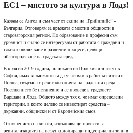
EC1 – мястото за култура в Лодз!
Казвам се Ангел и съм част от екипа на „Грийнпийс“ –
България. Отговарям за връзката с местни общности в
старозагорския регион. По образование и професия съм
урбанист и силно се интересувам от работата с граждани и
тяхното включване в различни процеси, целящи
облагородяване на градската среда.
В края на 2019 година, по покана на Полския институт в
София, имах възможността да участвам в работна визита в
Полша, свързана с ревитализацията на градската среда.
Посещението бе петдневно и се проведе в градовете
Варшава и Лодз. Общото между тях е, че имат определени
територии, в които целево се инвестират средства –
държавни, общински и от Европейския съюз.
Отношението на хората, изпълняващи проекти за
ревитализацията на нефункциониращи индустриални зони в