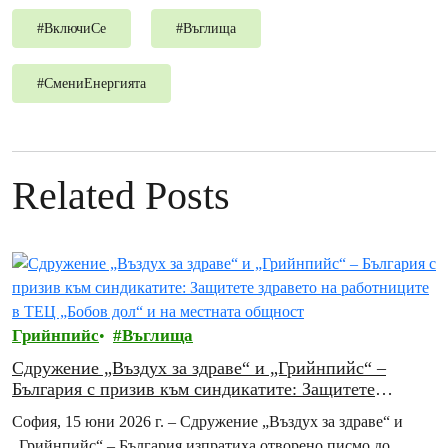
#
ВключиСе
#
Въглища
#
СмениЕнергията
Related Posts
Грийнпийс
Въглища
Сдружение „Въздух за здраве“ и „Грийнпийс“ –
България с призив към синдикатите: Защитете
здравето на работниците в ТЕЦ „Бобов дол“ и на
София, 15 юни 2026 г. – Сдружение „Въздух за здраве“ и
местната общност
„Грийнпийс“ – България изпратиха отворено писмо до