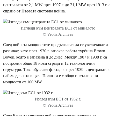
централата от 2,1 MW през 1907 г. до 21,1 MW през 1913 г. е
спряно от Първата световна война.
Изгледи към централата EC1 от миналото
© Veolia Archives
След войната мощностите продължават да се увеличават и
развиват, като през 1930 г. започва работа турбина Brown
Boveri, която е запазена и до днес. Между 1907 и 1938 г. са
построени общо 18 нови сгради и 12 технологични
структури. Това обуславя факта, че през 1939 г. централата е
най-модерната в цяла Полша и е с общо инсталирани
мощности от 100 MW.
Изглед към EC1 от 1932 г.
© Veolia Archives
След Втората световна война централата започва да