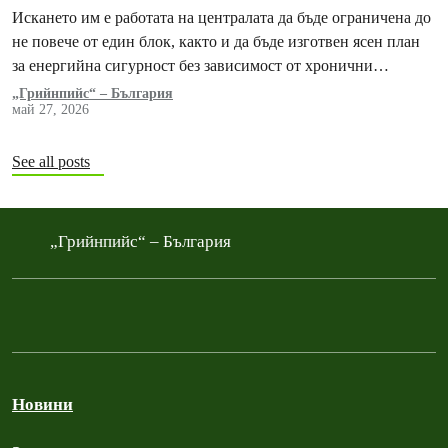
Искането им е работата на централата да бъде ограничена до
не повече от един блок, както и да бъде изготвен ясен план
за енергийна сигурност без зависимост от хронични
замърсители
„Грийнпийс“ – България
май 27, 2026
See all posts
„Грийнпийс“ – България
Новини