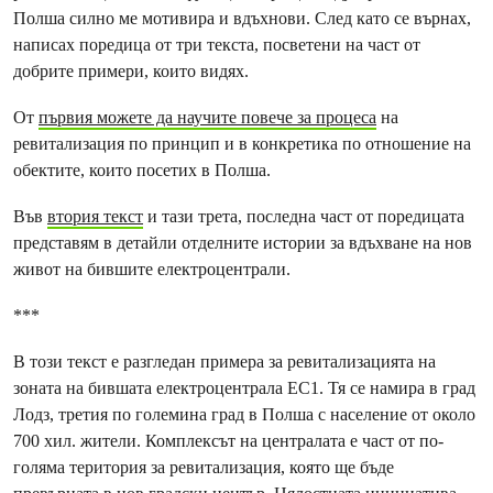
Полша силно ме мотивира и вдъхнови. След като се върнах,
написах поредица от три текста, посветени на част от
добрите примери, които видях.
От
първия можете да научите повече за процеса
на
ревитализация по принцип и в конкретика по отношение на
обектите, които посетих в Полша.
Във
втория текст
и тази трета, последна част от поредицата
представям в детайли отделните истории за вдъхване на нов
живот на бившите електроцентрали.
***
В този текст е разгледан примера за ревитализацията на
зоната на бившата електроцентрала ЕС1. Тя се намира в град
Лодз, третия по големина град в Полша с население от около
700 хил. жители. Комплексът на централата е част от по-
голяма територия за ревитализация, която ще бъде