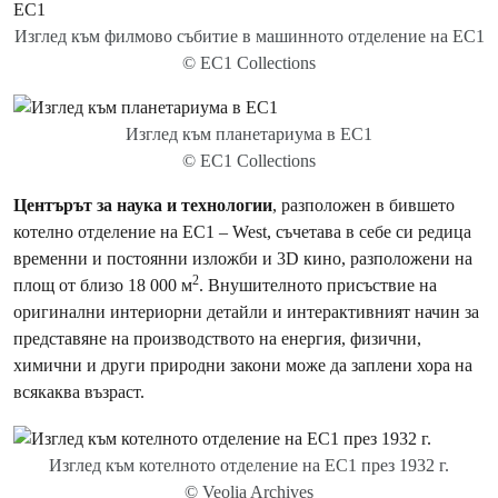
Изглед към филмово събитие в машинното отделение на EC1
© EC1 Collections
Изглед към планетариума в EC1
© EC1 Collections
Центърът за наука и технологии
, разположен в бившето
котелно отделение на EC1 – West, съчетава в себе си редица
временни и постоянни изложби и 3D кино, разположени на
2
площ от близо 18 000 м
. Внушителното присъствие на
оригинални интериорни детайли и интерактивният начин за
представяне на производството на енергия, физични,
химични и други природни закони може да заплени хора на
всякаква възраст.
Изглед към котелното отделение на EC1 през 1932 г.
© Veolia Archives