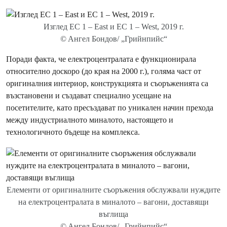
Изглед EC 1 – East и EC 1 – West, 2019 г.
© Aнгел Бондов/ „Грийнпийс“
Поради факта, че електроцентралата е функционирала
относително доскоро (до края на 2000 г.), голяма част от
оригиналния интериор, конструкцията и съоръженията са
възстановени и създават специално усещане на
посетителите, като пресъздават по уникален начин прехода
между индустриалното миналото, настоящето и
технологичното бъдеще на комплекса.
Елементи от оригиналните съоръжения обслужвали нуждите
на електроцентралата в миналото – вагони, доставящи
въглища
© Aнгел Бондов/ „Грийнпийс“