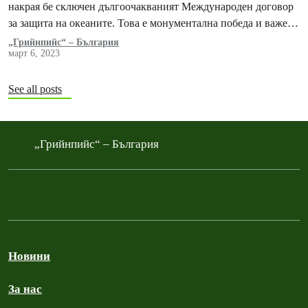
накрая бе сключен дългоочакваният Международен договор
за защита на океаните. Това е монументална победа и важен
знак, че сътрудничеството между различните държави все
„Грийнпийс“ – България
март 6, 2023
още работи в един все по-разделен свят.
See all posts
„Грийнпийс“ – България
Новини
За нас