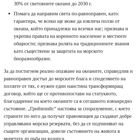
30% от световните океани до 2030 г.
Помага да направим света по-равноправен, като:
гарантира, че всеки ще може да извлича ползи от
океана, който принадлежи на всички нас; признава и
укрепва правата на коренното население и местните
общности; признава ролята на традиционните знания
като съществени за защитата на морското
биоразнообразие.
За да постигнем реално опазване на океаните, справедлив и
равноправен достъп до морските блага и споделянето на
ползите от тях, е нужен един наистина трансформиращ
договор, който ще се противопостави на статуквото,
благодарение на което океаните са в сегашното извънредно
състояние. „Грийнпийс“ настоява за споразумение, с което
страните по него да получат правомощия да създават добре
управлявани морски резервати, без да се подчиняват на
същите организации, довели състоянието на живота в
моретата до ръба на колапса.