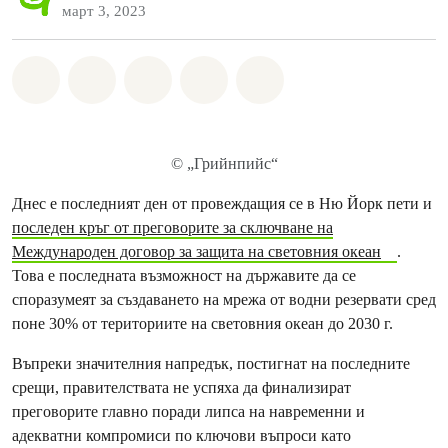
март 3, 2023
Споделете на Whatsapp
Споделете на Facebook
Споделете на Twitter
Споделете чрез Email
Share on Bluesky
© „Грийнпийс“
Днес е последният ден от провеждащия се в Ню Йорк пети и
последен кръг от преговорите за сключване на
Международен договор за защита на световния океан
.
Това е последната възможност на държавите да се
споразумеят за създаването на мрежа от водни резервати сред
поне 30% от териториите на световния океан до 2030 г.
Въпреки значителния напредък, постигнат на последните
срещи, правителствата не успяха да финализират
преговорите главно поради липса на навременни и
адекватни компромиси по ключови въпроси като