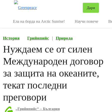
В
Дари
Меню
Ела на борда на Arctic Sunrise!
Научи повече
В
История
Грийнпийс
|
Природа
Нуждаем се от силен
Международен договор
за защита на океаните,
текат последни
преговори
„Грийнпийс“ – България