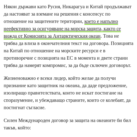
Някои държави като Русия, Никарагуа и Китай продължават
да настояват за вземане на решения с консенсус по
отношение на защитените територии,
което е напълно
неефективно за осигуряване на морска защита, както се
вижда от Комисията за Антарктическия океан
. Това не
трябва да влиза в окончателния текст на договора. Позицията
на Китай по отношение на морските ресурси е в
противоречие с позицията на ЕС в момента и двете страни
трябва да намерят компромис, за да бъде сключен договорът.
Жизненоважно е всеки лидер, който желае да получи
признание като защитник на океана, да даде предложение,
изолиращо правителствата, които не искат постигане на
споразумение, и убеждаващо страните, които се колебаят, да
постигнат съгласие.
Силен Международен договор за защита на океаните би бил
такъв, който: