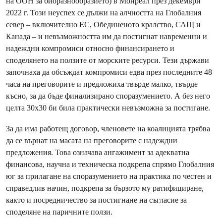
на ООН за биоразнообразието) в Монреал през декември
2022 г. Този неуспех се дължи на алчността на Глобалния
север – включително ЕС, Обединеното кралство, САЩ и
Канада – и невъзможността им да постигнат навременни и
надеждни компромиси относно финансирането и
споделянето на ползите от морските ресурси. Тези държави
започнаха да обсъждат компромиси едва през последните 48
часа на преговорите и предложиха твърде малко, твърде
късно, за да бъде финализирано споразумението. А без него
целта 30х30 би била практически невъзможна за постигане.
За да има работещ договор, членовете на коалицията трябва
да се върнат на масата на преговорите с надеждни
предложения. Това означава ангажимент за адекватна
финансова, научна и техническа подкрепа спрямо Глобалния
юг за прилагане на споразумението на практика по честен и
справедлив начин, подкрепа за бързото му ратифициране,
както и посредничество за постигнане на съгласие за
споделяне на паричните ползи.