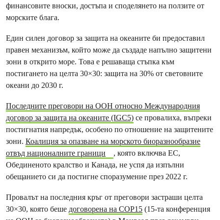
финансовите вноски, достъпа и споделянето на ползите от
морските блага.
Един силен договор за защита на океаните би предоставил
правен механизъм, който може да създаде напълно защитени
зони в открито море. Това е решаваща стъпка към
постигането на целта 30×30: защита на 30% от световните
океани до 2030 г.
Последните преговори на ООН относно Международния
договор за защита на океаните (IGC5)
се провалиха, въпреки
постигнатия напредък, особено по отношение на защитените
зони.
Коалиция за опазване на морското биоразнообразие
отвъд националните граници
, която включва ЕС,
Обединеното кралство и Канада, не успя да изпълни
обещанието си да постигне споразумение през 2022 г.
Провалът на последния кръг от преговори застраши целта
30×30, която беше
договорена на COP15
(15-та конференция