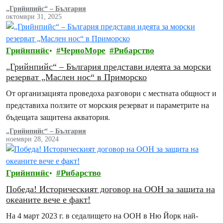
интензивно тралене обхващат и защитени зони…
„Грийнпийс“ – България
октомври 31, 2025
Грийнпийс
ЧерноМоре
Рибарство
„Грийнпийс“ – България представи идеята за морски
резерват „Маслен нос“ в Приморско
От организацията проведоха разговори с местната общност и
представиха ползите от морския резерват и параметрите на
бъдещата защитена акватория.
„Грийнпийс“ – България
ноември 28, 2024
Грийнпийс
Рибарство
Победа! Историческият договор на ООН за защита на
океаните вече е факт!
На 4 март 2023 г. в седалището на ООН в Ню Йорк най-