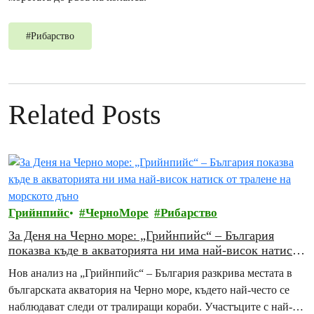
#
Рибарство
Related Posts
Грийнпийс
ЧерноМоре
Рибарство
За Деня на Черно море: „Грийнпийс“ – България
показва къде в акваторията ни има най-висок натиск
от тралене на морското дъно
Нов анализ на „Грийнпийс“ – България разкрива местата в
българската акватория на Черно море, където най-често се
наблюдават следи от тралиращи кораби. Участъците с най-