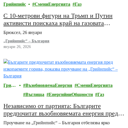
Грийнпийс
СмениЕнергията
Газ
С 10-метрови фигури на Тръмп и Путин
активисти поискаха край на газовата
зависимост от автократи
Брюксел, 26 януари
„Грийнпийс“ – България
януари 26, 2026
Грийн
ВъзобновяемаЕнергия
СмениЕнергията
пийс
Въглища
ЕнергийниОбщности
Газ
Независимо от партията: Българите
предпочитат възобновяемата енергия пред
изкопаемите горива
Проучване на „Грийнпийс“ – България отбелязва ярко