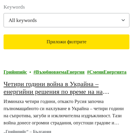
Filter posts
Keywords
Приложи филтрите
Filtered results
Грийнпийс
ВъзобновяемаЕнергия
СмениЕнергията
Четири години война в Украйна –
енергийни решения по време на на
ескалиращи руски престъпления
Изминаха четири години, откакто Русия започна
пълномащабното си нахлуване в Украйна – четири години
на съпротива, загуби и изключителна издръжливост. Тази
война донесе огромни страдания, опустоши градове и
екосистеми и…
„Грийнпийс“ – България