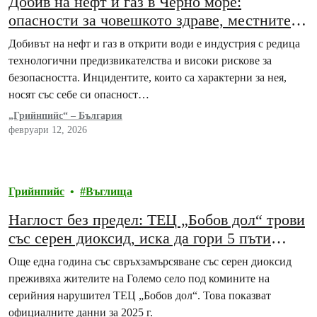
Добив на нефт и газ в Черно море:
опасности за човешкото здраве, местните
общности и природата
Добивът на нефт и газ в открити води е индустрия с редица
технологични предизвикателства и високи рискове за
безопасността. Инцидентите, които са характерни за нея,
носят със себе си опасност…
„Грийнпийс“ – България
февруари 12, 2026
Грийнпийс
Въглища
Наглост без предел: ТЕЦ „Бобов дол“ трови
със серен диоксид, иска да гори 5 пъти
повече боклуци
Още една година със свръхзамърсяване със серен диоксид
преживяха жителите на Големо село под комините на
серийния нарушител ТЕЦ „Бобов дол“. Това показват
официалните данни за 2025 г.