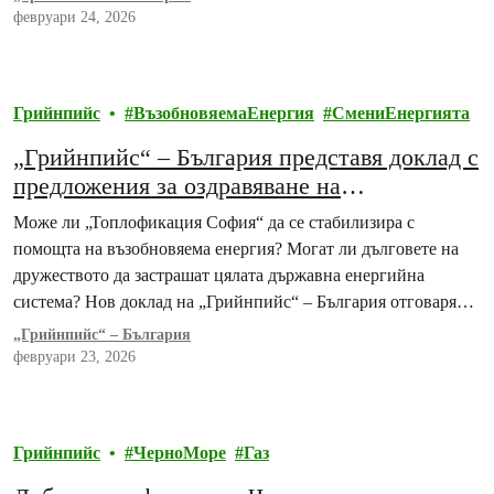
февруари 24, 2026
Грийнпийс
ВъзобновяемаЕнергия
СмениЕнергията
„Грийнпийс“ – България представя доклад с
предложения за оздравяване на
„Топлофикация София“
Може ли „Топлофикация София“ да се стабилизира с
помощта на възобновяема енергия? Могат ли дълговете на
дружеството да застрашат цялата държавна енергийна
система? Нов доклад на „Грийнпийс“ – България отговаря…
„Грийнпийс“ – България
февруари 23, 2026
Грийнпийс
ЧерноМоре
Газ