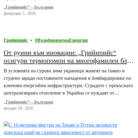
„Грийнпийс“ – България
февруари 5, 2026
Грийнпийс
ВъзобновяемаЕнергия
От руини към иновации: „Грийнпийс“
осигури термопомпи на многофамилен блок
в Украйна
В условията на сурова зима украинци живеят на тъмно и
студено заради постоянните нападения и бомбардировки по
ключови енергийни инфраструктури. Сградите с прекъснато
централизирано отопление в Украйна се нуждаят от…
„Грийнпийс“ – България
януари 29, 2026