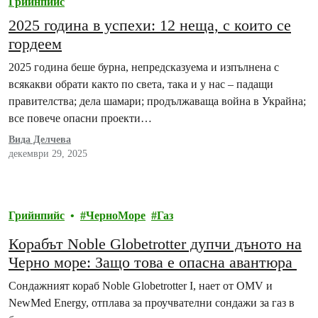
Грийнпийс
2025 година в успехи: 12 неща, с които се
гордеем
2025 година беше бурна, непредсказуема и изпълнена с
всякакви обрати както по света, така и у нас – падащи
правителства; дела шамари; продължаваща война в Украйна;
все повече опасни проекти…
Вида Делчева
декември 29, 2025
Грийнпийс
ЧерноМоре
Газ
Корабът Noble Globetrotter дупчи дъното на
Черно море: Защо това е опасна авантюра
Сондажният кораб Noble Globetrotter I, нает от OMV и
NewMed Energy, отплава за проучвателни сондажи за газ в