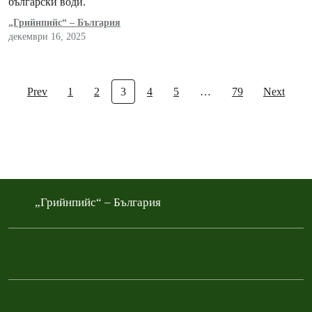
български води.
„Грийнпийс“ – България
декември 16, 2025
Prev
1
2
3
4
5
…
79
Next
„Грийнпийс“ – България