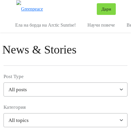
В
Дари
Меню
Ела на борда на Arctic Sunrise!
Научи повече
В
News & Stories
Post Type
Категория