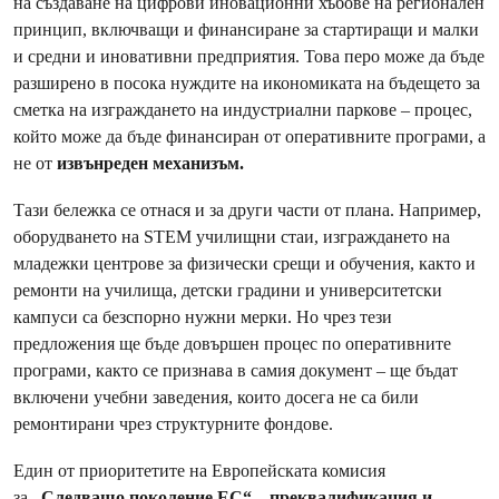
на създаване на цифрови иновационни хъбове на регионален
принцип, включващи и финансиране за стартиращи и малки
и средни и иновативни предприятия. Това перо може да бъде
разширено в посока нуждите на икономиката на бъдещето за
сметка на изграждането на индустриални паркове – процес,
който може да бъде финансиран от оперативните програми, а
не от
извънреден механизъм.
Тази бележка се отнася и за други части от плана. Например,
оборудването на STEM училищни стаи, изграждането на
младежки центрове за физически срещи и обучения, както и
ремонти на училища, детски градини и университетски
кампуси са безспорно нужни мерки. Но чрез тези
предложения ще бъде довършен процес по оперативните
програми, както се признава в самия документ – ще бъдат
включени учебни заведения, които досега не са били
ремонтирани чрез структурните фондове.
Един от приоритетите на Европейската комисия
за
„Следващо поколение ЕС“ – преквалификация и