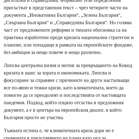
дигитална и справедлива. Формално тези определения
присъстват в представения текст – чрез четирите части на
документа „Иновативна България“, „Зелена България“,
„Свързана България“ и „Справедлива България“. Но голяма
част от предложените реформи и тяхната обосновка са на
практика изработени преди кризата национални стратегии и
планове, или попадащи в рамката на европейските фондове,
без амбиция за нещо повече и нещо различно.
Липсва централна визия и мотив за превръщането на Ковид
кризата в шанс за хората и икономиката. Липсва и
фокусиране за справяне с причините на други настъпващи
все по-явни и тежки кризи, като климатичната, което да
помогне да се преодолеят и последствията от настоящата
пандемия. Подход, който изцяло отсъства в предложния
документ, а е в центъра на европейския диалог, в който
България просто не участва.
Тъжната истина е, че климатичната криза дори не е
спомената в представянето на плана като цел за