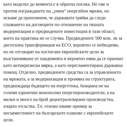
като моделът до момента е в обратна посока. Не сме и
против изграждането на „умни“ енергийни мрежи, но
искаме да припомним, че държавата трябва да следи
спазването на договорите по отношение на тяхната
модернизация и предвидените инвестиции в тази област,
което на практика не се случва. Предвидените 500 млн. лв за
дигитална трансформация на ЕСО, вероятно се небходими,
но не отговарят на постигане европейските цели за
възстановяване от пандемията и вероятно няма да се приемат
като антикризисна мярка, а като нерегламентирана държавна
помощ. Отделно, предвидените средства са за управлението
на мрежата, а за модернизация и промяна на структурата,
предвиждаща бъдещето на енергетика, базирана не на
големи единични монополни енергопроизводители, а на
малки и много на брой децентрализирани производства,
изцяло отсъства. Т.е. отново имаме пример за
несъвместимост на българските планове с европейските
цели.