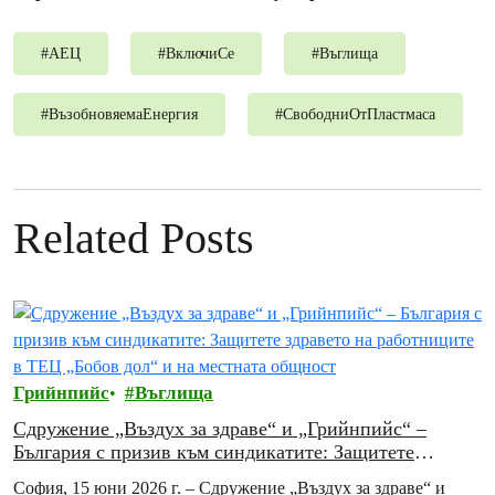
#
АЕЦ
#
ВключиСе
#
Въглища
#
ВъзобновяемаЕнергия
#
СвободниОтПластмаса
Related Posts
Грийнпийс
Въглища
Сдружение „Въздух за здраве“ и „Грийнпийс“ –
България с призив към синдикатите: Защитете
здравето на работниците в ТЕЦ „Бобов дол“ и на
София, 15 юни 2026 г. – Сдружение „Въздух за здраве“ и