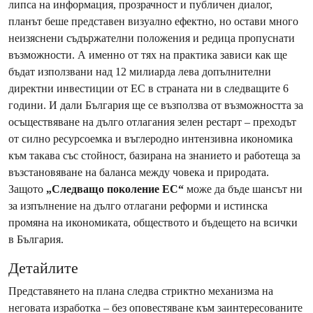
липса на информация, прозрачност и публичен диалог,
планът беше представен визуално ефектно, но остави много
неизяснени съдържателни положения и редица пропуснати
възможности. А именно от тях на практика зависи как ще
бъдат използвани над 12 милиарда лева допълнителни
директни инвестиции от ЕС в страната ни в следващите 6
години. И дали България ще се възползва от възможността за
осъществяване на дълго отлагания зелен рестарт – преходът
от силно ресурсоемка и въглеродно интензивна икономика
към такава със стойност, базирана на знанието и работеща за
възстановяване на баланса между човека и природата.
Защото
„Следващо поколение ЕС“
може да бъде шансът ни
за изпълнение на дълго отлагани реформи и истинска
промяна на икономиката, обществото и бъдещето на всички
в България.
Детайлите
Представянето на плана следва стриктно механизма на
неговата изработка – без оповестяване към заинтересованите