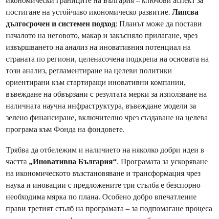
икономически границите на България – ключови аспект за
постигане на устойчиво икономическо развитие.
Липсва
дългосрочен и системен подход
: Планът може да постави
началото на неговото, макар и закъсняло прилагане, чрез
извършването на анализ на иновативния потенциал на
страната по региони, целенасочена подкрепа на основата на
този анализ, регламентиране на целеви политики
ориентирани към стартиращи иновативни компании,
въвеждане на обвързани с резултата мерки за използване на
наличната научна инфраструктура, въвеждане модели за
зелено финансиране, включително чрез създаване на целева
програма към Фонда на фондовете.
Трябва да отбележим и наличието на няколко добри идеи в
частта
„Иновативна България“
. Програмата за ускоряване
на икономическото възстановяване и трансформация чрез
наука и иновации с предложените три стълба е безспорно
необходима мярка по плана. Особено добро впечатление
прави третият стълб на програмата – за подпомагане процеса