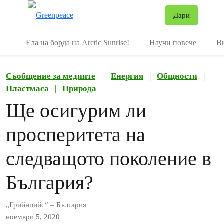
В
Дари
Меню
Ела на борда на Arctic Sunrise!
Научи повече
В
Съобщение за медиите
Енергия
|
Общности
|
Пластмаса
|
Природа
Ще осигурим ли
просперитета на
следващото поколение в
България?
„Грийнпийс“ – България
ноември 5, 2020