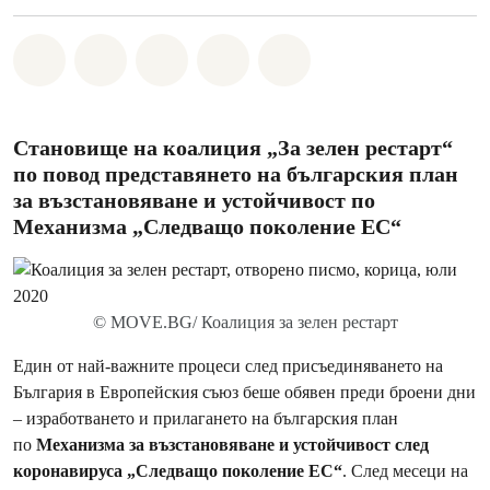
Споделете на Whatsapp
Споделете на Facebook
Споделете на Twitter
Споделете чрез Email
Share on Bluesky
Становище на коалиция „За зелен рестарт“
по повод представянето на българския план
за възстановяване и устойчивост по
Механизма „Следващо поколение ЕС“
© MOVE.BG/ Коалиция за зелен рестарт
Един от най-важните процеси след присъединяването на
България в Европейския съюз беше обявен преди броени дни
– изработването и прилагането на българския план
по
Механизма за възстановяване и устойчивост след
коронавируса „Следващо поколение ЕС“
. След месеци на