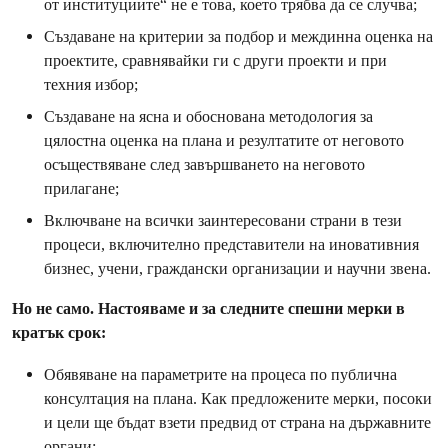
от институциите“ не е това, което трябва да се случва;
Създаване на критерии за подбор и междинна оценка на
проектите, сравнявайки ги с други проекти и при
техния избор;
Създаване на ясна и обоснована методология за
цялостна оценка на плана и резултатите от неговото
осъществяване след завършването на неговото
прилагане;
Включване на всички заинтересовани страни в тези
процеси, включително представители на иновативния
бизнес, учени, граждански организации и научни звена.
Но не само. Настояваме и за следните спешни мерки в
кратък срок:
Обявяване на параметрите на процеса по публична
консултация на плана. Как предложените мерки, посоки
и цели ще бъдат взети предвид от страна на държавните
органи;