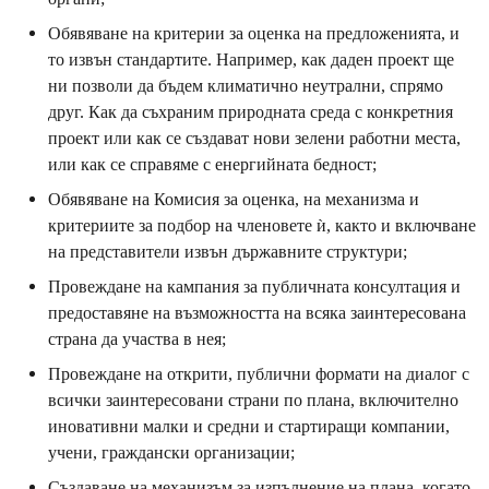
Обявяване на критерии за оценка на предложенията, и
то извън стандартите. Например, как даден проект ще
ни позволи да бъдем климатично неутрални, спрямо
друг. Как да съхраним природната среда с конкретния
проект или как се създават нови зелени работни места,
или как се справяме с енергийната бедност;
Обявяване на Комисия за оценка, на механизма и
критериите за подбор на членовете ѝ, както и включване
на представители извън държавните структури;
Провеждане на кампания за публичната консултация и
предоставяне на възможността на всяка заинтересована
страна да участва в нея;
Провеждане на открити, публични формати на диалог с
всички заинтересовани страни по плана, включително
иновативни малки и средни и стартиращи компании,
учени, граждански организации;
Създаване на механизъм за изпълнение на плана, когато