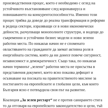
производствения процес, което е необходимо с оглед на
устойчивото възстановяване след коронавируса и
повишаването на конкурентоспособността. Именно този
процес трябва да доведе до реална трансформация и реформи
в редица сектори, изразяващи се в нови икономически
дейности, разчупващи монополните структури, и водещи до
съвременни и устойчиви бизнес модели и нови зелени
работни места. По никакъв начин не е споменато
овластяването на гражданите да заемат активна роля в
енергийната система, която да ни донесе повече сигурност,
независимост и демократичност. Също така, по никакъв
начин терминът „зелени“ работни места не присъства в
представения документ, което ясно показва дефицит и
осъзнаване на посоката на правителственото мислене за
постигането на европейските и глобални цели, към които
България ясно е потвърдила своя път на развитие.
Коалиция
„За зелен рестарт“
не е против санирането стига
то да отговаря на европейското законодателство и цели, тъй