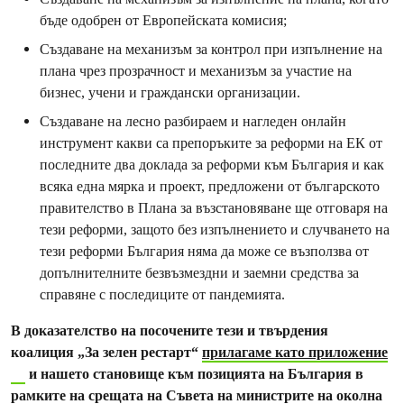
бъде одобрен от Европейската комисия;
Създаване на механизъм за контрол при изпълнение на
плана чрез прозрачност и механизъм за участие на
бизнес, учени и граждански организации.
Създаване на лесно разбираем и нагледен онлайн
инструмент какви са препоръките за реформи на ЕК от
последните два доклада за реформи към България и как
всяка една мярка и проект, предложени от българското
правителство в Плана за възстановяване ще отговаря на
тези реформи, защото без изпълнението и случването на
тези реформи България няма да може се възползва от
допълнителните безвъзмездни и заемни средства за
справяне с последиците от пандемията.
В доказателство на посочените тези и твърдения
коалиция „За зелен рестарт“
прилагаме като приложение
и нашето становище към позицията на България в
рамките на срещата на Съвета на министрите на околна