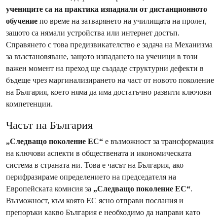
учениците са на практика изпаднали от дистанционното
обучение
по време на затварянето на училищата на пролет,
защото са нямали устройства или интернет достъп.
Справянето с това предизвикателство е задача на Механизма
за възстановяване, защото изпадането на ученици в този
важен момент на преход ще създаде структурни дефекти в
бъдеще чрез маргинализирането на част от новото поколение
на България, което няма да има достатъчно развити ключови
компетенции.
Часът на България
„Следващо поколение ЕС“
е възможност за трансформация
на ключови аспекти в обществената и икономическата
система в страната ни. Това е часът на България, ако
перифразираме определението на председателя на
Европейската комисия за
„Следващо поколение ЕС“
.
Възможност, към която ЕС ясно отправи послания и
препоръки какво България е необходимо да направи като