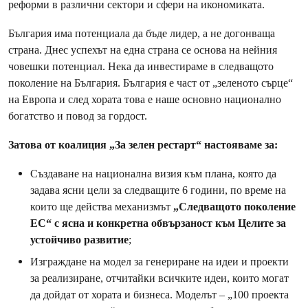
реформи в различни сектори и сфери на икономиката.
България има потенциала да бъде лидер, а не догонваща
страна. Днес успехът на една страна се основа на нейния
човешки потенциал. Нека да инвестираме в следващото
поколение на България. България е част от „зеленото сърце“
на Европа и след хората това е наше основно национално
богатство и повод за гордост.
Затова от коалиция „За зелен рестарт“ настояваме за:
Създаване на национална визия към плана, която да
задава ясни цели за следващите 6 години, по време на
които ще действа механизмът
„Следващото поколение
ЕС“ с ясна и конкретна обвързаност към Целите за
устойчиво развитие
;
Изграждане на модел за генериране на идеи и проекти
за реализиране, отчитайки всичките идеи, които могат
да дойдат от хората и бизнеса. Моделът – „100 проекта