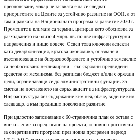
преодоляване, макар че заявката е да се следват
приоритетите на Целите за устойчиво развитие на ООН, а от
там и рамката на Националната програма за развитие 2030 г.
Промените в климата са термин, цитиран като обосновка за
разходването на близо 4 млрд. лв. по две инфраструктурни
направления и нищо повече. Освен това ключови аспекти
като декарбонизация, кръгова икономика, опазване и
възстановяване на биоразнообразието и устойчиво земеделие
са необосновано неглижирани – със скромни предвидени
средства от механизма, без разписан бюджет и/или с орязани
цели, ограничаващи се до административни функции. За
сметка на поставянето на свръх акцент на инфраструктурата.
Инфраструктура без съдържание към нея, обаче, води не към
следващо, а към предишно поколение развитие.
При цялостно запознаване с 60-страничния план се остава с
впечатление за предлагане на проекти, основно приготвени
за оперативните програми през новия програмен период
(2021-2027), които в последния момента са насочени