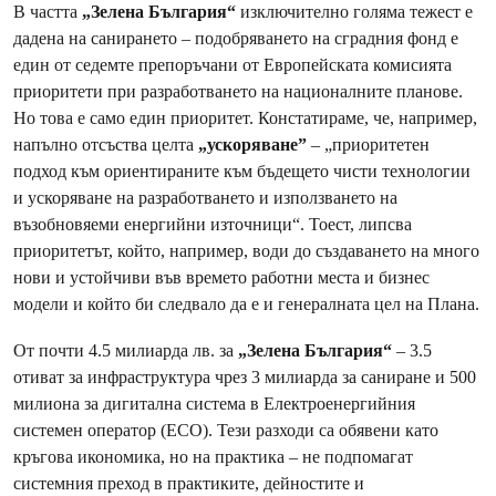
В частта
„Зелена България“
изключително голяма тежест е
дадена на санирането – подобряването на сградния фонд е
един от седемте препоръчани от Европейската комисията
приоритети при разработването на националните планове.
Но това е само един приоритет. Констатираме, че, например,
напълно отсъства целта
„ускоряване”
– „приоритетен
подход към ориентираните към бъдещето чисти технологии
и ускоряване на разработването и използването на
възобновяеми енергийни източници“. Тоест, липсва
приоритетът, който, например, води до създаването на много
нови и устойчиви във времето работни места и бизнес
модели и който би следвало да е и генералната цел на Плана.
От почти 4.5 милиарда лв. за
„Зелена България“
– 3.5
отиват за инфраструктура чрез 3 милиарда за саниране и 500
милиона за дигитална система в Електроенергийния
системен оператор (ЕСО). Тези разходи са обявени като
кръгова икономика, но на практика – не подпомагат
системния преход в практиките, дейностите и