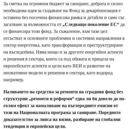
За сметка на огромния бюджет за саниране, добрата и силно
необходимa идея за създаване на Фонд за декарбонизация е
оставена без посочена финансова рамка и детайли и само със
загатване за възможността от
„Следващо поколение ЕС“
да
се финансира този фонд. За съжаление, към тази цел
отсъстват и основните проблемни и системни направления в
сектор енергетика, като трансформация и преструктуриране
на въгледобива. Няма нищо и за другите енергийни аспекти
и решения в сектора, които са под обхвата и прицела на
европейските аспекти и цели като ВЕИ и развитие на
иновативни модели и решения в сектора, като водород
например.
Наливането на средства за ремонти на сградния фонд без
структурни „ремонти и реформи“ едва ли би довело до по-
голям ефект за намаляване на въглеродните емисии от
този на Националната програма за саниране. Поредното
доказателство за липса на визия, разбиране на глобални
тенденции и европейски цели.