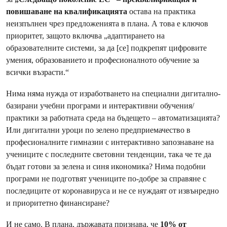
повишаване на квалификацията
остава на практика
неизпълнен чрез предложенията в плана. А това е ключов
приоритет, защото включва „адаптирането на
образователните системи, за да [се] подкрепят цифровите
умения, образованието и професионалното обучение за
всички възрасти.“
Нима няма нужда от изработването на специални дигитално-
базирани учебни програми и интерактивни обучения/
практики за работната среда на бъдещето – автоматизацията?
Или дигитални уроци по зелено предприемачество в
професионалните гимназии с интерактивно запознаване на
учениците с последните световни тенденции, така че те да
бъдат готови за зелена и синя икономика? Нима подобни
програми не подготвят учениците по-добре за справяне с
последиците от коронавируса и не се нуждаят от извънредно
и приоритетно финансиране?
И не само. В плана, държавата признава, че
10% от