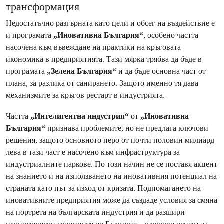
трансформация
Недостатъчно разгърната като цели и обсег на въздействие е
и програмата
„Иновативна България“
, особено частта
насочена към въвеждане на практики на кръговата
икономика в предприятията. Тази мярка трябва да бъде в
програмата
„Зелена България“
и да бъде основна част от
плана, за разлика от санирането. Защото именно тя дава
механизмите за кръгов рестарт в индустрията.
Частта
„Интелигентна индустрия“
от
„Иновативна
България“
признава проблемите, но не предлага ключови
решения, защото основното перо от почти половин милиард
лева в тази част е насочено към инфраструктура за
индустриалните паркове. По този начин не се поставя акцент
на знанието и на използването на иновативния потенциал на
страната като път за изход от кризата. Подпомагането на
иновативните предприятия може да създаде условия за смяна
на портрета на българската индустрия и да разшири