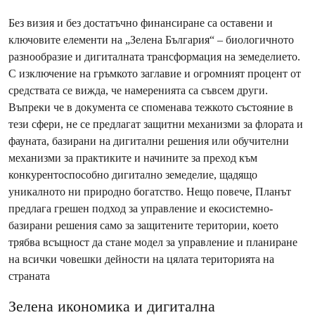
Без визия и без достатъчно финансиране са оставени и
ключовите елементи на „Зелена България“ – биологичното
разнообразие и дигиталната трансформация на земеделието.
С изключение на гръмкото заглавие и огромният процент от
средствата се вижда, че намеренията са съвсем други.
Въпреки че в документа се споменава тежкото състояние в
тези сфери, не се предлагат защитни механизми за флората и
фауната, базирани на дигитални решения или обучителни
механизми за практиките и начините за преход към
конкурентоспособно дигитално земеделие, щадящо
уникалното ни природно богатство. Нещо повече, Планът
предлага грешен подход за управление и екосистемно-
базирани решения само за защитените територии, което
трябва всъщност да стане модел за управление и планиране
на всички човешки дейности на цялата територията на
страната
Зелена икономика и дигитална