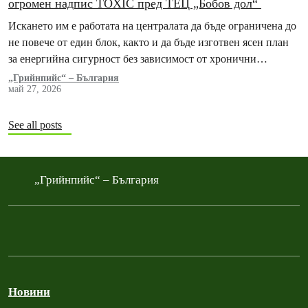
огромен надпис TOXIC пред ТЕЦ „Бобов дол“
Искането им е работата на централата да бъде ограничена до
не повече от един блок, както и да бъде изготвен ясен план
за енергийна сигурност без зависимост от хронични
замърсители
„Грийнпийс“ – България
май 27, 2026
See all posts
„Грийнпийс“ – България
Новини