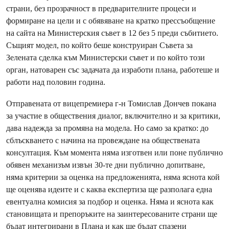
страни, без прозрачност в предварителните процеси и
формиране на цели и с обявяване на кратко прессъобщение
на сайта на Министерския съвет в 12 без 5 преди събитието.
Същият модел, по който беше конструиран Съвета за
Зелената сделка към Министерски съвет и по който този
орган, натоварен със задачата да изработи плана, работеше и
работи над половин година.
Отправената от вицепремиера г-н Томислав Дончев покана
за участие в обществения диалог, включително и за критики,
дава надежда за промяна на модела. Но само за кратко: до
сблъскването с начина на провеждане на обществената
консултация. Към момента няма изготвен или поне публично
обявен механизъм извън 30-те дни публично допитване,
няма критерии за оценка на предложенията, няма яснота кой
ще оценява идеите и с каква експертиза ще разполага една
евентуална комисия за подбор и оценка. Няма и яснота как
становищата и препоръките на заинтересованите страни ще
бъдат интегрирани в Плана и как ще бъдат спазени