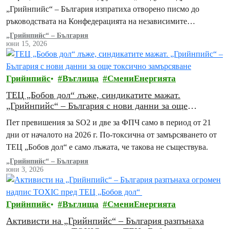
местната общност
„Грийнпийс“ – България изпратиха отворено писмо до
ръководствата на Конфедерацията на независимите
синдикати на България (КНСБ) и на Конфедерацията…
„Грийнпийс“ – България
юни 15, 2026
Грийнпийс
Въглища
СмениЕнергията
ТЕЦ „Бобов дол“ лъже, синдикатите мажат.
„Грийнпийс“ – България с нови данни за още
токсично замърсяване
Пет превишения за SO2 и две за ФПЧ само в период от 21
дни от началото на 2026 г. По-токсична от замърсяването от
ТЕЦ „Бобов дол“ е само лъжата, че такова не съществува.
„Грийнпийс“ – България
юни 3, 2026
Грийнпийс
Въглища
СмениЕнергията
Активисти на „Грийнпийс“ – България разпънаха