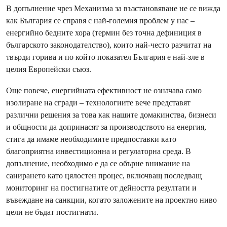
В допълнение чрез Механизма за възстановяване не се вижда
как България се справя с най-големия проблем у нас –
енергийно бедните хора (термин без точна дефиниция в
българското законодателство), които най-често разчитат на
твърди горива и по който показател България е най-зле в
целия Европейски съюз.
Още повече, енергийната ефективност не означава само
изолиране на сгради – технологиите вече представят
различни решения за това как нашите домакинства, бизнеси
и общности да допринасят за производството на енергия,
стига да имаме необходимите предпоставки като
благоприятна инвестиционна и регулаторна среда. В
допълнение, необходимо е да се обърне внимание на
санирането като цялостен процес, включващ последващ
мониторинг на постигнатите от дейността резултати и
въвеждане на санкции, когато заложените на проектно ниво
цели не бъдат постигнати.