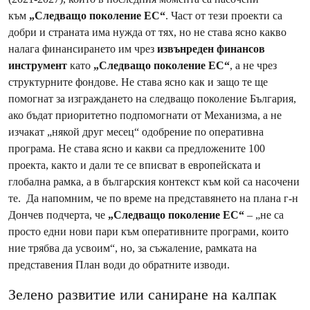
към
„Следващо поколение ЕС“
. Част от тези проекти са
добри и страната има нужда от тях, но не става ясно какво
налага финансирането им чрез
извънреден финансов
инструмент
като
„Следващо поколение ЕС“
, а не чрез
структурните фондове. Не става ясно как и защо те ще
помогнат за изграждането на следващо поколение България,
ако бъдат приоритетно подпомогнати от Механизма, а не
изчакат „някой друг месец“ одобрение по оперативна
програма. Не става ясно и какви са предложените 100
проекта, както и дали те се вписват в европейската и
глобална рамка, а в българския контекст към кой са насочени
те. Да напомним, че по време на представянето на плана г-н
Дончев подчерта, че
„Следващо поколение ЕС“
– „не са
просто едни нови пари към оперативните програми, които
ние трябва да усвоим“, но, за съжаление, рамката на
представения План води до обратните изводи.
Зелено развитие или саниране на калпак