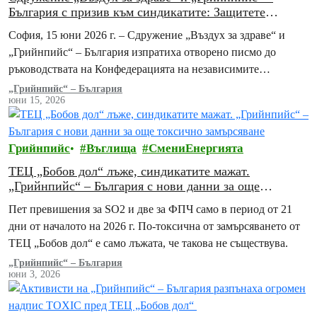
България с призив към синдикатите: Защитете
здравето на работниците в ТЕЦ „Бобов дол“ и на
София, 15 юни 2026 г. – Сдружение „Въздух за здраве“ и
местната общност
„Грийнпийс“ – България изпратиха отворено писмо до
ръководствата на Конфедерацията на независимите
синдикати на България (КНСБ) и на Конфедерацията…
„Грийнпийс“ – България
юни 15, 2026
Грийнпийс
Въглища
СмениЕнергията
ТЕЦ „Бобов дол“ лъже, синдикатите мажат.
„Грийнпийс“ – България с нови данни за още
токсично замърсяване
Пет превишения за SO2 и две за ФПЧ само в период от 21
дни от началото на 2026 г. По-токсична от замърсяването от
ТЕЦ „Бобов дол“ е само лъжата, че такова не съществува.
„Грийнпийс“ – България
юни 3, 2026