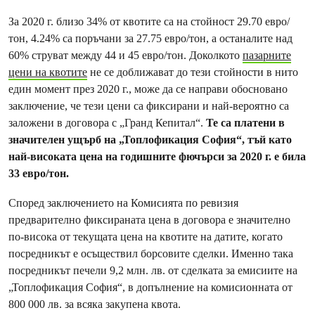
За 2020 г. близо 34% от квотите са на стойност 29.70 евро/
тон, 4.24% са поръчани за 27.75 евро/тон, а останалите над
60% струват между 44 и 45 евро/тон. Доколкото
пазарните
цени на квотите
не се доближават до тези стойности в нито
един момент през 2020 г., може да се направи обосновано
заключение, че тези цени са фиксирани и най-вероятно са
заложени в договора с „Гранд Кепитал“.
Те са платени в
значителен ущърб на „Топлофикация София“, тъй като
най-високата цена на годишните фючърси за 2020 г. е била
33 евро/тон.
Според заключението на Комисията по ревизия
предварително фиксираната цена в договора е значително
по-висока от текущата цена на квотите на датите, когато
посредникът е осъществил борсовите сделки. Именно така
посредникът печели 9,2 млн. лв. от сделката за емисиите на
„Топлофикация София“, в допълнение на комисионната от
800 000 лв. за всяка закупена квота.