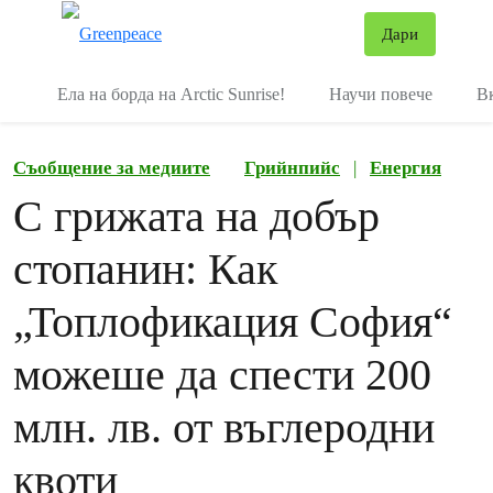
В
Дари
Меню
Ела на борда на Arctic Sunrise!
Научи повече
В
Съобщение за медиите
Грийнпийс
|
Енергия
С грижата на добър
стопанин: Как
„Топлофикация София“
можеше да спести 200
млн. лв. от въглеродни
квоти