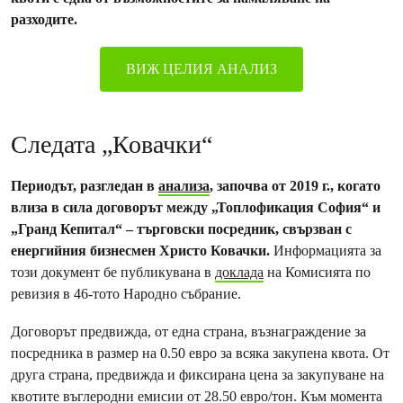
разходите.
ВИЖ ЦЕЛИЯ АНАЛИЗ
Следата „Ковачки“
Периодът, разгледан в
анализа
, започва от 2019 г., когато
влиза в сила договорът между „Топлофикация София“ и
„Гранд Кепитал“ – търговски посредник, свързван с
енергийния бизнесмен Христо Ковачки.
Информацията за
този документ бе публикувана в
доклада
на Комисията по
ревизия в 46-тото Народно събрание.
Договорът предвижда, от една страна, възнаграждение за
посредника в размер на 0.50 евро за всяка закупена квота. От
друга страна, предвижда и фиксирана цена за закупуване на
квотите въглеродни емисии от 28.50 евро/тон. Към момента