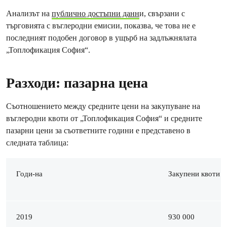
Анализът на
публично достъпни данн
и, свързани с
търговията с въглеродни емисии, показва, че това не е
последният подобен договор в ущърб на задлъжнялата
„Топлофикация София“.
Разходи: пазарна цена
Съотношението между средните цени на закупуване на
въглеродни квоти от „Топлофикация София“ и средните
пазарни цени за съответните години е представено в
следната таблица:
Годи-на
Закупени квоти за
2019
930 000