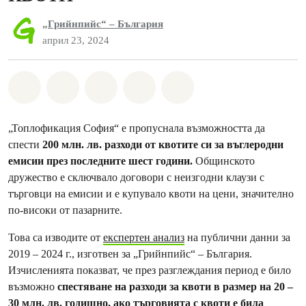
„Грийнпийс“ – България
април 23, 2024
Споделете на Whatsapp
Споделете на Facebook
Споделете на Twitter
Споделете чрез Email
Share on Bluesky
„Топлофикация София“ е пропуснала възможността да
спести
200 млн. лв. разходи от квотите си за въглеродни
емисии през последните шест години.
Общинското
дружество е сключвало договори с неизгодни клаузи с
търговци на емисии и е купувало квоти на цени, значително
по-високи от пазарните.
Това са изводите от
експертен анализ
на публични данни за
2019 – 2024 г., изготвен за „Грийнпийс“ – България.
Изчисленията показват, че през разглеждания период е било
възможно
спестяване на разходи за квоти в размер на 20 –
30 млн. лв. годишно, ако търговията с квоти е била