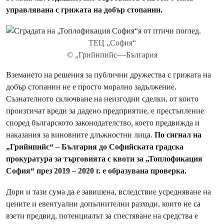
управлявана с грижата на добър стопанин.
ТЕЦ „София“
© „Грийнпийс-–-България
Вземането на решения за публични дружества с грижата на
добър стопанин не е просто морално задължение.
Съзнателното сключване на неизгодни сделки, от които
произтичат вреди за дадено предприятие, е престъпление
според българското законодателство, което предвижда и
наказания за виновните длъжностни лица.
По сигнал на
„Грийнпийс“ – България до Софийската градска
прокуратура за търговията с квоти за „Топлофикация
София“ през 2019 –
2020 г. е образувана проверка.
Дори и тази сума да е завишена, вследствие усредняване на
цените и евентуални допълнителни разходи, които не са
взети предвид, потенциалът за спестяване на средства е