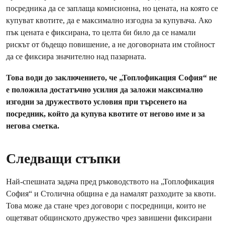
посредника да се заплаща комисионна, но цената, на която се
купуват квотите, да е максимално изгодна за купувача. Ако
пък цената е фиксирана, то целта би било да се намали
рискът от бъдещо повишение, а не договорната им стойност
да се фиксира значително над пазарната.
Това води до заключението, че „Топлофикация София“ не
е положила достатъчно усилия да заложи максимално
изгодни за дружеството условия при търсенето на
посредник, който да купува квотите от негово име и за
негова сметка.
Следващи стъпки
Най-спешната задача пред ръководството на „Топлофикация
София“ и Столична община е да намалят разходите за квоти.
Това може да стане чрез договори с посредници, които не
ощетяват общинското дружество чрез завишени фиксирани