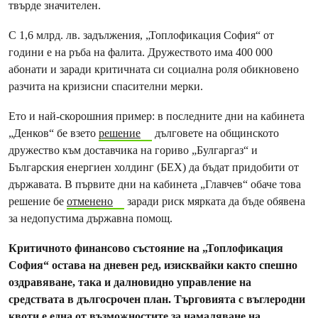
твърде значителен.
С 1,6 млрд. лв. задължения, „Топлофикация София“ от
години е на ръба на фалита. Дружеството има 400 000
абонати и заради критичната си социална роля обикновено
разчита на кризисни спасителни мерки.
Ето и най-скорошния пример: в последните дни на кабинета
„Денков“ бе взето
решение
дълговете на общинското
дружество към доставчика на гориво „Булгаргаз“ и
Българския енергиен холдинг (БЕХ) да бъдат придобити от
държавата. В първите дни на кабинета „Главчев“ обаче това
решение бе
отменено
заради риск мярката да бъде обявена
за недопустима държавна помощ.
Критичното финансово състояние на „Топлофикация
София“ остава на дневен ред, изисквайки както спешно
оздравяване, така и далновидно управление на
средствата в дългосрочен план. Търговията с въглеродни
квоти е една от възможностите за намаляване на