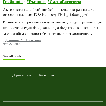
Грийнпийс
Въглища
СмениЕнергията
Активисти на „Грийнпийс“ – България разпънаха
огромен надпис TOXIC пред ТЕЦ „Бобов дол“
Искането им е работата на централата да бъде ограничена до
не повече от един блок, както и да бъде изготвен ясен план
за енергийна сигурност без зависимост от хронични
замърсители
„Грийнпийс“ – България
май 27, 2026
See all posts
„Грийнпийс“ – България