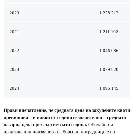
2020
1 228 212
2021
1 211 102
2022
1 046 086
2023
1 079 820
2024
1 096 145
Прави впечатление, че средната цена на закупените квоти
превишава – в някои от годините значително – средната
пазарна цена през съответната година.
Обичайната
практика при ползването на борсови посредници е на