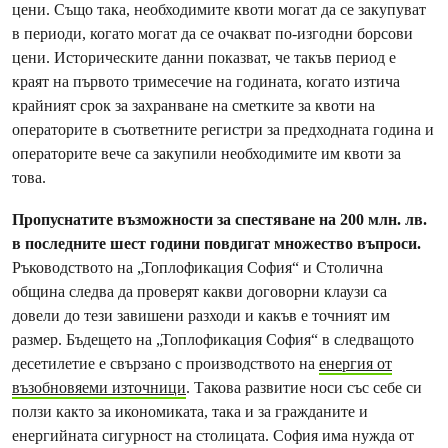
цени. Също така, необходимите квоти могат да се закупуват
в периоди, когато могат да се очакват по-изгодни борсови
цени. Историческите данни показват, че такъв период е
краят на първото тримесечие на годината, когато изтича
крайният срок за захранване на сметките за квоти на
операторите в съответните регистри за предходната година и
операторите вече са закупили необходимите им квоти за
това.
Пропуснатите възможности за спестяване на 200 млн. лв.
в последните шест години повдигат множество въпроси.
Ръководството на „Топлофикация София“ и Столична
община следва да проверят какви договорни клаузи са
довели до тези завишени разходи и какъв е точният им
размер. Бъдещето на „Топлофикация София“ в следващото
десетилетие е свързано с производството на
енергия от
възобновяеми източници
. Такова развитие носи със себе си
ползи както за икономиката, така и за гражданите и
енергийната сигурност на столицата. София има нужда от