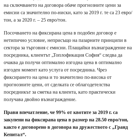
на сключването на договора обаче прогнозните цени за
емисии са значително по-ниски, като за 2019 г. те са 23 евро/
тон, а за 2020 г. – 25 евро/тон.
Посочването на фиксирана цена в подобен договор е
нетипично условие, неприсъщо на пазарните принципи в
сектора за търговия с емисии. Плащайки възнаграждение на
посредника, клиентът „Топлофикация София“ следва да
очаква да получи оптимално изгодна цена в оптимално
изгоден момент като услуга от посредника. Чрез
фиксирането на цена и то значително по-висока от
прогнозните цени, от сделката се облагодетелства
посредникът за сметка на клиента, като практически
получава двойно възнаграждение.
Прави впечатление, че 99% от квотите за 2019 г. са
закупени на фиксирана цена в размер на 28.50 евро/тон,
както е договорено в договора на дружеството с „Гранд
Кепитал“.