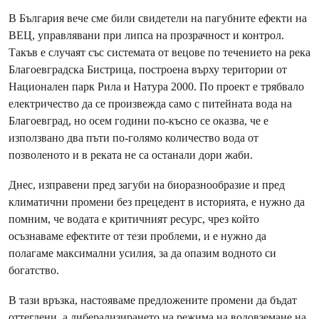
В България вече сме били свидетели на пагубните ефекти на
ВЕЦ, управлявани при липса на прозрачност и контрол.
Такъв е случаят със системата от вецове по течението на река
Благоевградска Бистрица, построена върху територии от
Национален парк Рила и Натура 2000. По проект е трябвало
електричество да се произвежда само с питейната вода на
Благоевград, но осем години по-късно се оказва, че е
използвано два пъти по-голямо количество вода от
позволеното и в реката не са останали дори жаби.
Днес, изправени пред загуби на биоразнообразие и пред
климатични промени без прецедент в историята, е нужно да
помним, че водата е критичният ресурс, чрез който
осъзнаваме ефектите от тези проблеми, и е нужно да
полагаме максимални усилия, за да опазим водното си
богатство.
В тази връзка, настояваме предложените промени да бъдат
оттеглени, а либерализирането на режима на водовземане на