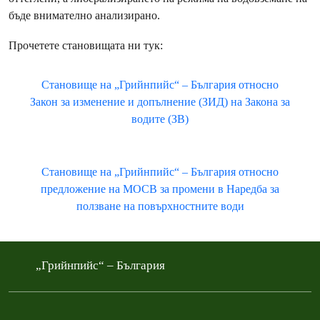
бъде внимателно анализирано.
Прочетете становищата ни тук:
Становище на „Грийнпийс“ – България относно
Закон за изменение и допълнение (ЗИД) на Закона за
водите (ЗВ)
Становище на „Грийнпийс“ – България относно
предложение на МОСВ за промени в Наредба за
ползване на повърхностните води
„Грийнпийс“ – България