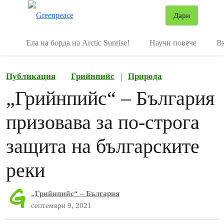
В
Дари
Меню
Ела на борда на Arctic Sunrise!
Научи повече
В
Публикация
Грийнпийс
|
Природа
„Грийнпийс“ – България
призовава за по-строга
защита на българските
реки
„Грийнпийс“ – България
септември 9, 2021