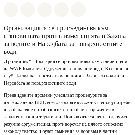
Споделете на Whatsapp
Споделете на Facebook
Споделете на Twitter
Споделете чрез Email
Share on Bluesky
Организацията се присъединява към
становищата против измененията в Закона
за водите и Наредбата за повърхностните
води
„Грийнпийс“ – България се присъединява към становищата
на WWF България, Сдружение за дива природа „Балкани“ и
клуб „Балканка“ против измененията в Закона за водите и
Наредбата за повърхностните води.
Предвидените промени улесняват процедурите за
изграждане на ВЕЦ, което отваря възможност за злоупотреби
и заобикаляне на забраните за подобни съоръжения в
защитени зони и територии. Поправките са непълни, нямат
разумна аргументация, противоречат на цялото относимо
законодателство и будят съмнения за лобизъм в частни