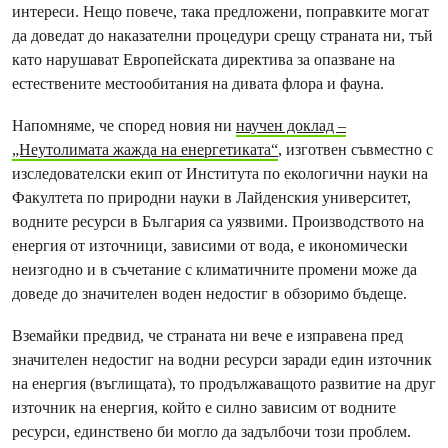
интереси. Нещо повече, така предложени, поправките могат
да доведат до наказателни процедури срещу страната ни, тъй
като нарушават Европейската директива за опазване на
естествените местообитания на дивата флора и фауна.
Напомняме, че според новия ни
научен доклад –
„Неутолимата жажда на енергетиката“
, изготвен съвместно с
изследователски екип от Института по екологични науки на
Факултета по природни науки в Лайденския университет,
водните ресурси в България са уязвими. Производството на
енергия от източници, зависими от вода, е икономически
неизгодно и в съчетание с климатичните промени може да
доведе до значителен воден недостиг в обзоримо бъдеще.
Вземайки предвид, че страната ни вече е изправена пред
значителен недостиг на водни ресурси заради един източник
на енергия (въглищата), то продължаващото развитие на друг
източник на енергия, който е силно зависим от водните
ресурси, единствено би могло да задълбочи този проблем.