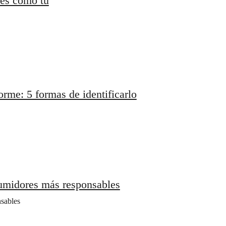
les como tú
rme: 5 formas de identificarlo
sumidores más responsables
nsables