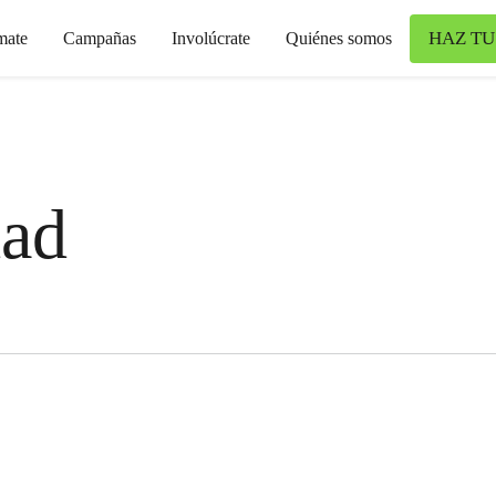
HAZ TU
mate
Campañas
Involúcrate
Quiénes somos
dad