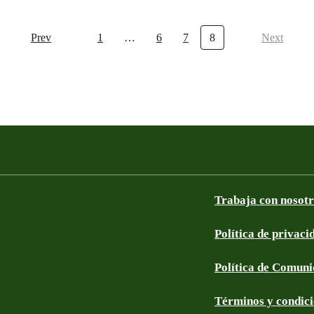
Prev
1
…
6
7
8
Next
Trabaja con nosot
Política de privaci
Política de Comun
Términos y condic