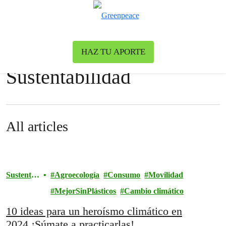
Ca
Menú
News & stories
HAZ TU APORTE
Sustentabilidad
All articles
Sustenta
Agroecología
Consumo
Movilidad
bilidad
MejorSinPlásticos
Cambio climático
10 ideas para un heroísmo climático en
2024 ¡Súmate a practicarlas!