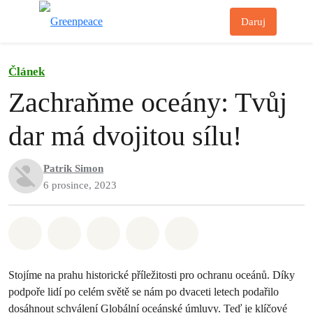
Př
Daruj
Menu
Článek
Zachraňme oceány: Tvůj
dar má dvojitou sílu!
Patrik Simon
6 prosince, 2023
Sdílet na Whatsapp
Sdílet na Facebook
Sdílet na Twitter
Sdílet Email
Share on Bluesky
Stojíme na prahu historické příležitosti pro ochranu oceánů. Díky
podpoře lidí po celém světě se nám po dvaceti letech podařilo
dosáhnout schválení Globální oceánské úmluvy. Teď je klíčové