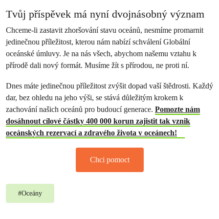
Tvůj příspěvek má nyní dvojnásobný význam
Chceme-li zastavit zhoršování stavu oceánů, nesmíme promarnit
jedinečnou příležitost, kterou nám nabízí schválení Globální
oceánské úmluvy. Je na nás všech, abychom našemu vztahu k
přírodě dali nový formát. Musíme žít s přírodou, ne proti ní.
Dnes máte jedinečnou příležitost zvýšit dopad vaší štědrosti. Každý
dar, bez ohledu na jeho výši, se stává důležitým krokem k
zachování našich oceánů pro budoucí generace.
Pomozte nám
dosáhnout cílové částky 400 000 korun zajistit tak vznik
oceánských rezervací a zdravého života v oceánech!
Chci pomoct
#
Oceány