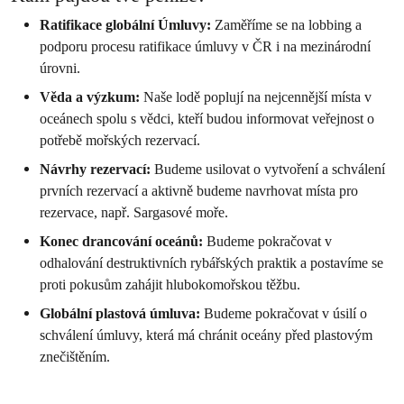
Ratifikace globální Úmluvy
:
Zaměříme se na lobbing a
podporu procesu ratifikace úmluvy v ČR i na mezinárodní
úrovni.
Věda a výzkum
:
Naše lodě poplují na nejcennější místa v
oceánech spolu s vědci, kteří budou informovat veřejnost o
potřebě mořských rezervací.
Návrhy rezervací
:
Budeme usilovat o vytvoření a schválení
prvních rezervací a aktivně budeme navrhovat místa pro
rezervace, např. Sargasové moře.
Konec drancování oceánů
:
Budeme pokračovat v
odhalování destruktivních rybářských praktik a postavíme se
proti pokusům zahájit hlubokomořskou těžbu.
Globální plastová úmluva
:
Budeme pokračovat v úsilí o
schválení úmluvy, která má chránit oceány před plastovým
znečištěním.