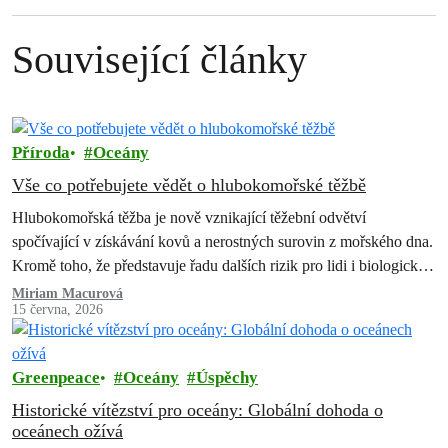
Související články
Příroda
Oceány
Vše co potřebujete vědět o hlubokomořské těžbě
Hlubokomořská těžba je nově vznikající těžební odvětví
spočívající v získávání kovů a nerostných surovin z mořského dna.
Kromě toho, že představuje řadu dalších rizik pro lidi i biologickou
rozmanitost, způsobila…
Miriam Macurová
15 června, 2026
Greenpeace
Oceány
Úspěchy
Historické vítězství pro oceány: Globální dohoda o
oceánech ožívá