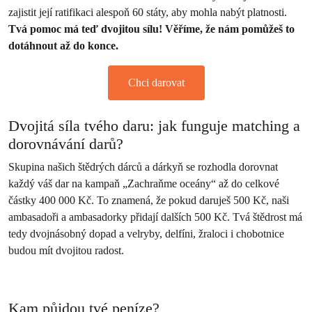
zajistit její ratifikaci alespoň 60 státy, aby mohla nabýt platnosti.
Tvá pomoc má teď dvojitou sílu! Věříme, že nám pomůžeš to
dotáhnout až do konce.
Chci darovat
Dvojitá síla tvého daru: jak funguje matching a
dorovnávání darů?
Skupina našich štědrých dárců a dárkyň se rozhodla dorovnat
každý váš dar na kampaň „Zachraňme oceány“ až do celkové
částky 400 000 Kč. To znamená, že pokud daruješ 500 Kč, naši
ambasadoři a ambasadorky přidají dalších 500 Kč. Tvá štědrost má
tedy dvojnásobný dopad a velryby, delfíni, žraloci i chobotnice
budou mít dvojitou radost.
Kam půjdou tvé peníze?