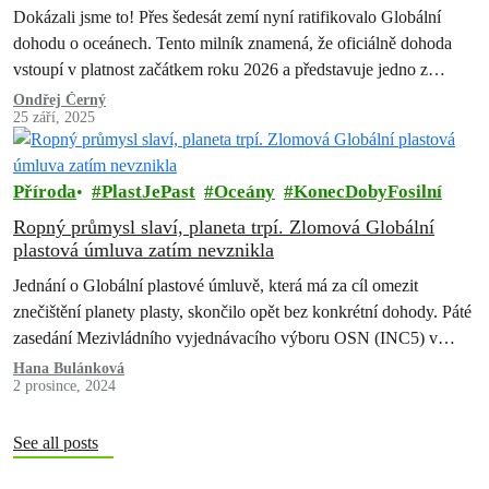
Dokázali jsme to! Přes šedesát zemí nyní ratifikovalo Globální
dohodu o oceánech. Tento milník znamená, že oficiálně dohoda
vstoupí v platnost začátkem roku 2026 a představuje jedno z
největších vítězství…
Ondřej Černý
25 září, 2025
Příroda
PlastJePast
Oceány
KonecDobyFosilní
Ropný průmysl slaví, planeta trpí. Zlomová Globální
plastová úmluva zatím nevznikla
Jednání o Globální plastové úmluvě, která má za cíl omezit
znečištění planety plasty, skončilo opět bez konkrétní dohody. Páté
zasedání Mezivládního vyjednávacího výboru OSN (INC5) v
jihokorejském Busanu sice přineslo…
Hana Bulánková
2 prosince, 2024
See all posts