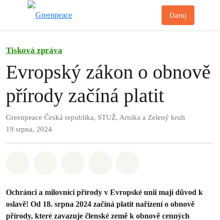
Př
Daruj
Menu
Tisková zpráva
Evropský zákon o obnově
přírody začíná platit
Greenpeace Česká republika, STUŽ, Arnika a Zelený kruh
19 srpna, 2024
Sdílet na Whatsapp
Sdílet na Facebook
Sdílet na Twitter
Sdílet Email
Share on Bluesky
Ochránci a milovníci přírody v Evropské unii mají důvod k
oslavě! Od 18. srpna 2024 začíná platit nařízení o obnově
přírody, které zavazuje členské země k obnově cenných