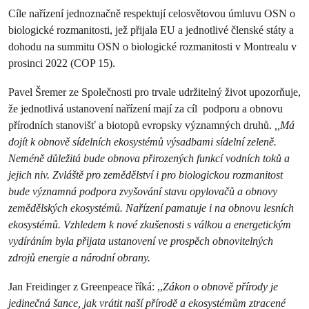
Cíle nařízení jednoznačně respektují celosvětovou úmluvu OSN o
biologické rozmanitosti, jež přijala EU a jednotlivé členské státy a
dohodu na summitu OSN o biologické rozmanitosti v Montrealu v
prosinci 2022 (COP 15).
Pavel Šremer ze Společnosti pro trvale udržitelný život upozorňuje,
že jednotlivá ustanovení nařízení mají za cíl podporu a obnovu
přírodních stanovišť a biotopů evropsky významných druhů.
,,Má
dojít k obnově sídelních ekosystémů výsadbami sídelní zeleně.
Neméně důležitá bude obnova přirozených funkcí vodních toků a
jejich niv. Zvláště pro zemědělství i pro biologickou rozmanitost
bude významná podpora zvyšování stavu opylovačů a obnovy
zemědělských ekosystémů. Nařízení pamatuje i na obnovu lesních
ekosystémů. Vzhledem k nové zkušenosti s válkou a energetickým
vydíráním byla přijata ustanovení ve prospěch obnovitelných
zdrojů energie a národní obrany.
Jan Freidinger z Greenpeace říká: ,,
Zákon o obnově přírody je
jedinečná šance, jak vrátit naší přírodě a ekosystémům ztracené