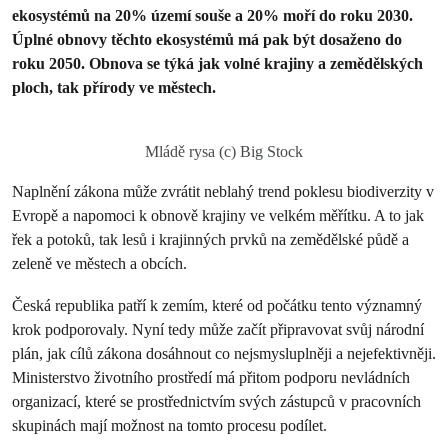
ekosystémů na 20% území souše a 20% moří do roku 2030.
Úplné obnovy těchto ekosystémů má pak být dosaženo do
roku 2050. Obnova se týká jak volné krajiny a zemědělských
ploch, tak přírody ve městech.
Mládě rysa (c) Big Stock
Naplnění zákona může zvrátit neblahý trend poklesu biodiverzity v
Evropě a napomoci k obnově krajiny ve velkém měřítku. A to jak
řek a potoků, tak lesů i krajinných prvků na zemědělské půdě a
zeleně ve městech a obcích.
Česká republika patří k zemím, které od počátku tento významný
krok podporovaly. Nyní tedy může začít připravovat svůj národní
plán, jak cílů zákona dosáhnout co nejsmysluplněji a nejefektivněji.
Ministerstvo životního prostředí má přitom podporu nevládních
organizací, které se prostřednictvím svých zástupců v pracovních
skupinách mají možnost na tomto procesu podílet.