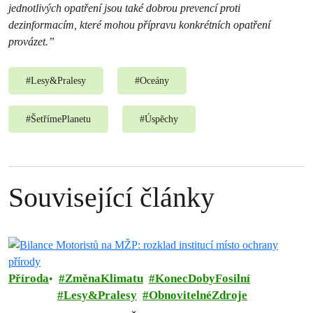
jednotlivých opatření jsou také dobrou prevencí proti
dezinformacím, které mohou přípravu konkrétních opatření
provázet.”
#
Lesy&Pralesy
#
Oceány
#
ŠetřímePlanetu
#
Úspěchy
Související články
Příroda
ZměnaKlimatu
KonecDobyFosilní
Lesy&Pralesy
ObnovitelnéZdroje