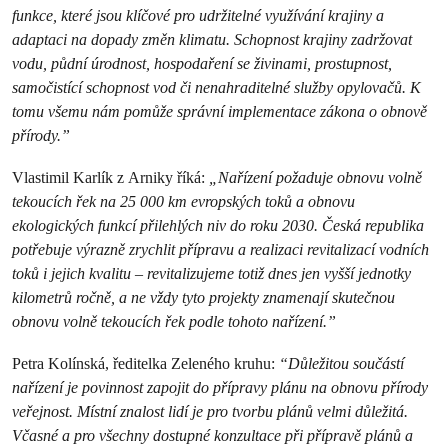
funkce, které jsou klíčové pro udržitelné využívání krajiny a
adaptaci na dopady změn klimatu. Schopnost krajiny zadržovat
vodu, půdní úrodnost, hospodaření se živinami, prostupnost,
samočistící schopnost vod či nenahraditelné služby opylovačů. K
tomu všemu nám pomůže správní implementace zákona o obnově
přírody.”
Vlastimil Karlík z Arniky říká:
„Nařízení požaduje obnovu volně
tekoucích řek na 25 000 km evropských toků a obnovu
ekologických funkcí přilehlých niv do roku 2030. Česká republika
potřebuje výrazně zrychlit přípravu a realizaci revitalizací vodních
toků i jejich kvalitu – revitalizujeme totiž dnes jen vyšší jednotky
kilometrů ročně, a ne vždy tyto projekty znamenají skutečnou
obnovu volně tekoucích řek podle tohoto nařízení.”
Petra Kolínská, ředitelka Zeleného kruhu:
“Důležitou součástí
nařízení je povinnost zapojit do přípravy plánu na obnovu přírody
veřejnost. Místní znalost lidí je pro tvorbu plánů velmi důležitá.
Včasné a pro všechny dostupné konzultace při přípravě plánů a