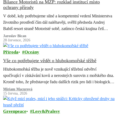
Bilance Motoristů na MŽP: rozklad institucí místo
ochrany přírody
V době, kdy potřebujeme silné a kompetentní vedení Ministerstva
životního prostředí čím dál naléhavěji, svěřil předseda Andrej
Babiš resort straně Motoristé sobě, zatímco česká krajina čelí
suchu, erozi půdy, úbytku…
Jaroslav Bican
28 července, 2026
Příroda
Oceány
Vše co potřebujete vědět o hlubokomořské těžbě
Hlubokomořská těžba je nově vznikající těžební odvětví
spočívající v získávání kovů a nerostných surovin z mořského dna.
Kromě toho, že představuje řadu dalších rizik pro lidi i biologickou
rozmanitost, způsobila…
Miriam Macurová
15 června, 2026
Greenpeace
Lesy&Pralesy