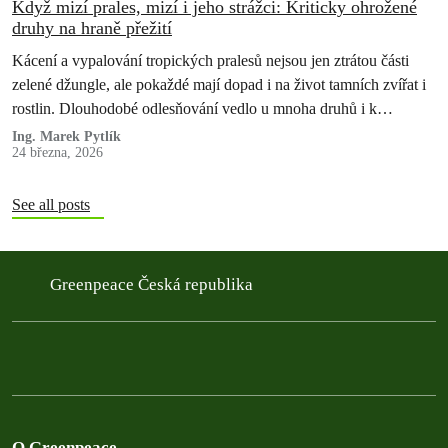
Když mizí prales, mizí i jeho strážci: Kriticky ohrožené
druhy na hraně přežití
Kácení a vypalování tropických pralesů nejsou jen ztrátou části
zelené džungle, ale pokaždé mají dopad i na život tamních zvířat i
rostlin. Dlouhodobé odlesňování vedlo u mnoha druhů i k…
Ing. Marek Pytlík
24 března, 2026
See all posts
Greenpeace Česká republika
O Greenpeace