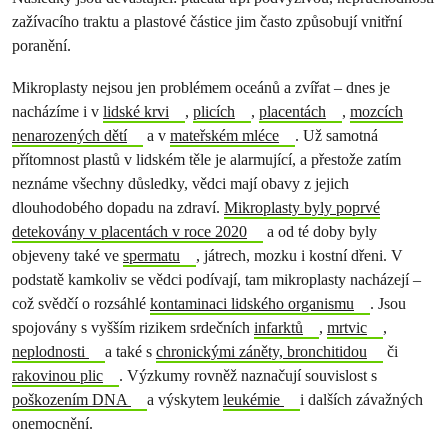
zažívacího traktu a plastové částice jim často způsobují vnitřní
poranění.
Mikroplasty nejsou jen problémem oceánů a zvířat – dnes je
nacházíme i v
lidské krvi
,
plicích
,
placentách
,
mozcích
nenarozených dětí
a v
mateřském mléce
. Už samotná
přítomnost plastů v lidském těle je alarmující, a přestože zatím
neznáme všechny důsledky, vědci mají obavy z jejich
dlouhodobého dopadu na zdraví.
Mikroplasty byly poprvé
detekovány v placentách v roce 2020
a od té doby byly
objeveny také ve
spermatu
, játrech, mozku i kostní dřeni. V
podstatě kamkoliv se vědci podívají, tam mikroplasty nacházejí –
což svědčí o rozsáhlé
kontaminaci lidského organismu
. Jsou
spojovány s vyšším rizikem srdečních
infarktů
,
mrtvic
,
neplodnosti
a také s
chronickými záněty, bronchitidou
či
rakovinou plic
. Výzkumy rovněž naznačují souvislost s
poškozením DNA
a výskytem
leukémie
i dalších závažných
onemocnění.