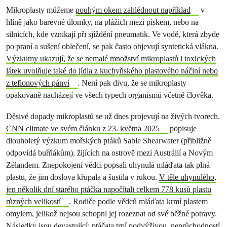
Mikroplasty můžeme
pouhým okem zahlédnout například
v
hlíně jako barevné úlomky, na plážích mezi pískem, nebo na
silnicích, kde vznikají při sjíždění pneumatik. Ve vodě, která zbyde
po praní a sušení oblečení, se pak často objevují syntetická vlákna.
Výzkumy ukazují, že se nemalé množství mikroplastů i toxických
látek uvolňuje také do jídla z kuchyňského plastového náčiní nebo
z teflonových pánví
. Není pak divu, že se mikroplasty
opakovaně nacházejí ve všech typech organismů včetně člověka.
Děsivé dopady mikroplastů se už dnes projevují na živých tvorech.
CNN climate ve svém článku z 23. května 2025
popisuje
dlouholetý výzkum mořských ptáků Sable Shearwater (přibližně
odpovídá buřňákům), žijících na ostrově mezi Austrálií a Novým
Zélandem. Znepokojení vědci popsali uhynulá mláďata tak plná
plastu, že jim doslova křupala a šustila v rukou.
V těle uhynulého,
jen několik dní starého ptáčka napočítali celkem 778 kusů plastu
různých velikostí
. Rodiče podle vědců mláďata krmí plastem
omylem, jelikož nejsou schopni jej rozeznat od své běžné potravy.
Následky jsou devastující: ptáčata trpí podvýživou, neprůchodností