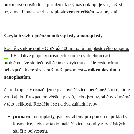
pozornost soustředí na problém, který nás obklopuje víc, než si
myslíme. Planeta se dusí v
plastovém znečištění
– a my s ní.
Skrytá hrozba jménem mikroplasty a nanoplasty
Ročně vznikne podle OSN až 400 milionů tun plastového odpadu.
PET lahve plující v oceánech jsou jen viditelnou částí
problému. Ve skutečnosti čelíme skrytému a stále rostoucímu
nebezpečí, které si zaslouží naši pozornost –
mikroplastům a
nanoplastům
.
Za mikroplasty označujeme plastové částice menší než 5 mm, které
vznikají buď rozpadem větších plastů, nebo jsou vyráběny záměrně
v této velikosti. Rozdělují se na dva základní typy:
primární
mikroplasty, jsou vyráběny pro použití například v
kosmetice, nebo se takto malé částice uvolnily z rybářských
sítí či z polyesteru.