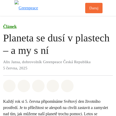
Př
Daruj
Menu
Článek
Planeta se dusí v plastech
– a my s ní
Alix Jansa, dobrovolník Greenpeace Česká Republika
5 června, 2025
Sdílet na Whatsapp
Sdílet na Facebook
Sdílet na Twitter
Sdílet Email
Share on Bluesky
Každý rok si 5. června připomínáme Světový den životního
prostředí. Je to příležitost se alespoň na chvíli zastavit a zamyslet
nad tím, jak můžeme naší planetě trochu pomoci. Letos se