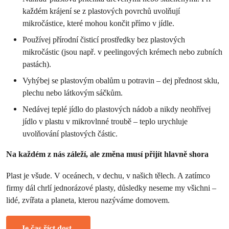
každém krájení se z plastových povrchů uvolňují
mikročástice, které mohou končit přímo v jídle.
Používej přírodní čisticí prostředky bez plastových
mikročástic (jsou např. v peelingových krémech nebo zubních
pastách).
Vyhýbej se plastovým obalům u potravin – dej přednost sklu,
plechu nebo látkovým sáčkům.
Nedávej teplé jídlo do plastových nádob a nikdy neohřívej
jídlo v plastu v mikrovlnné troubě – teplo urychluje
uvolňování plastových částic.
Na každém z nás záleží, ale změna musí přijít hlavně shora
Plast je všude. V oceánech, v dechu, v našich tělech. A zatímco
firmy dál chrlí jednorázové plasty, důsledky neseme my všichni –
lidé, zvířata a planeta, kterou nazýváme domovem.
Je čas říct dost.