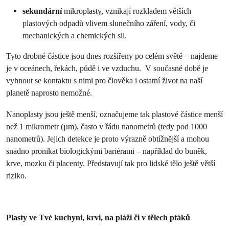
sekundární
mikroplasty, vznikají rozkladem větších
plastových odpadů vlivem slunečního záření, vody, či
mechanických a chemických sil.
Tyto drobné částice jsou dnes rozšířeny po celém světě – najdeme
je v oceánech, řekách, půdě i ve vzduchu. V současné době je
vyhnout se kontaktu s nimi pro člověka i ostatní život na naší
planetě naprosto nemožné.
Nanoplasty jsou ještě menší, označujeme tak plastové částice menší
než 1 mikrometr (µm), často v řádu nanometrů (tedy pod 1000
nanometrů). Jejich detekce je proto výrazně obtížnější a mohou
snadno pronikat biologickými bariérami – například do buněk,
krve, mozku či placenty. Představují tak pro lidské tělo ještě větší
riziko.
Plasty ve Tvé kuchyni, krvi, na pláži či v tělech ptáků