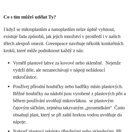
Co s tím můžeš udělat Ty?
I když se mikroplastům a nanoplastům nelze úplně vyhnout,
existuje řada způsobů, jak jejich množství v prostředí i v našich
tělech alespoň omezit. Greenpeace navrhuje několik konkrétních
kroků, které může podniknout každý z nás:
Vyměň plastové lahve za kovové nebo skleněné. Nejenže
vydrží déle, ale nezanechávají v nápoji nežádoucí
mikročástice.
Používej přírodní houbičky nebo hadříky místo plastových.
Běžné houbičky na nádobí jsou vyrobené z plastových pěn a
během používání uvolňují mikrovlákna. se plastovým
čajovým sáčkům, zejména takzvaným „pyramidkám“ Často
obsahují plast, který se při zalití horkou vodou uvolňuje do
nápoje.
Nahraď plastová prkénka dřevěnými nebo skleněnými. Při