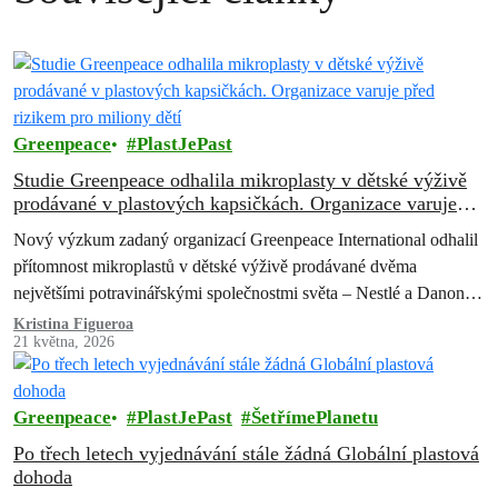
Greenpeace
PlastJePast
Studie Greenpeace odhalila mikroplasty v dětské výživě
prodávané v plastových kapsičkách. Organizace varuje
před rizikem pro miliony dětí
Nový výzkum zadaný organizací Greenpeace International odhalil
přítomnost mikroplastů v dětské výživě prodávané dvěma
největšími potravinářskými společnostmi světa – Nestlé a Danone.
Některé zkoumané výrobky se prodávají i v Česku.
Kristina Figueroa
21 května, 2026
Greenpeace
PlastJePast
ŠetřímePlanetu
Po třech letech vyjednávání stále žádná Globální plastová
dohoda