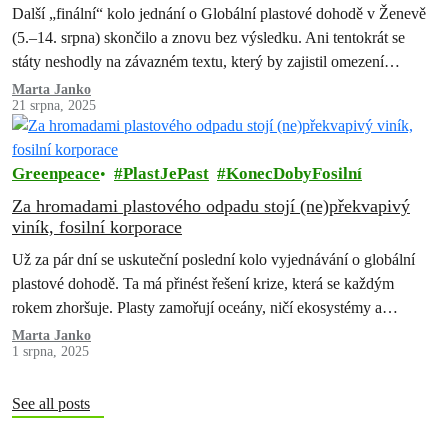
Další „finální“ kolo jednání o Globální plastové dohodě v Ženevě
(5.–14. srpna) skončilo a znovu bez výsledku. Ani tentokrát se
státy neshodly na závazném textu, který by zajistil omezení
výroby…
Marta Janko
21 srpna, 2025
Greenpeace
PlastJePast
KonecDobyFosilní
Za hromadami plastového odpadu stojí (ne)překvapivý
viník, fosilní korporace
Už za pár dní se uskuteční poslední kolo vyjednávání o globální
plastové dohodě. Ta má přinést řešení krize, která se každým
rokem zhoršuje. Plasty zamořují oceány, ničí ekosystémy a
ohrožují…
Marta Janko
1 srpna, 2025
See all posts