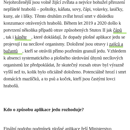
Nejohroženější jsou volně žijící zvířata a nejvíce bohužel přirození
nepřátelé hrabošů – poštolky, káňata, sovy, čápi, volavky, lasičky,
kuny, ale i lišky. Těmto druhům zvířat hrozí smrt v důsledku
konzumace otrávených hrabošů. Během let 2019 a 2020 došlo k
potvrzení několika případů otrav způsobených Stutox II jak
čápů
, tak i
káněte
, které dokládají, že dopady plošné aplikace jedu se
projevují i na necílové organismy. Doložené jsou otravy i
zajíců a
bažantů
, kteří se otrávili přímo pozřením granulí jedu. Vzhledem
k absenci systematického a plošného sledování úhynů necílových
organismů lze předpokládat, že skutečný rozsah otrav byl výrazně
vyšší než to, kolik bylo oficiálně doloženo. Potenciálně hrozí i smrt
domácích mazlíčků, a to psů a koček, kteří jsou častými lovci
hrabošů.
Kdo o způsobu aplikace jedu rozhoduje?
Finální podobu podmínek plošné aplikace řeší Ministerstvo