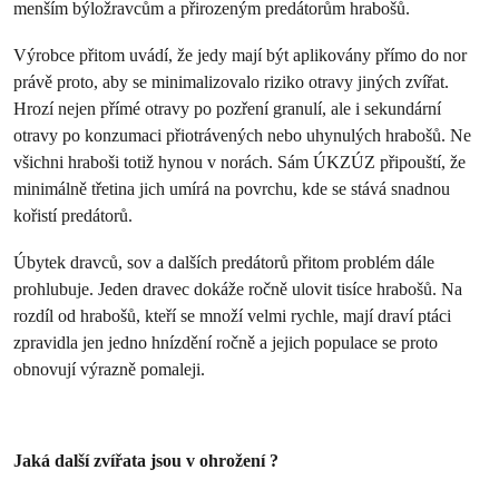
menším býložravcům a přirozeným predátorům hrabošů.
Výrobce přitom uvádí, že jedy mají být aplikovány přímo do nor
právě proto, aby se minimalizovalo riziko otravy jiných zvířat.
Hrozí nejen přímé otravy po pozření granulí, ale i sekundární
otravy po konzumaci přiotrávených nebo uhynulých hrabošů. Ne
všichni hraboši totiž hynou v norách. Sám ÚKZÚZ připouští, že
minimálně třetina jich umírá na povrchu, kde se stává snadnou
kořistí predátorů.
Úbytek dravců, sov a dalších predátorů přitom problém dále
prohlubuje. Jeden dravec dokáže ročně ulovit tisíce hrabošů. Na
rozdíl od hrabošů, kteří se množí velmi rychle, mají draví ptáci
zpravidla jen jedno hnízdění ročně a jejich populace se proto
obnovují výrazně pomaleji.
Jaká další zvířata jsou v ohrožení ?