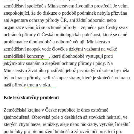
zemědělství společně s Ministerstvem životního prostředí. Je velmi
znepokojující, že do diskuze o podobě podmínek nebyla přizvána
ani Agentura ochrany přírody ČR, ani žádní odborníci nebo
organizace věnující se ochraně přírody – zejména pak Český svaz
ochránců přírody či Česká ornitologická společnost, které se dané
problematice dlouhodobě a odborně věnují. Ministerstvo
zemědělství naopak vede člověk s
úzkými vazbami na velké
zemědělské koncerny
, které dlouhodobě vystupují proti
jakýmkoliv snahám o zlepšení ochrany přírody i půdy.
Na
Ministerstvu životního prostředí, jehož prvořadým úkolem by měla
být ochrana
přírody, sedí zástupce strany, které je skutečná ochrana
naší přírody
trnem v oku.
Kde leží skutečný problém?
Zemědělská krajina v České republice je dnes extrémně
zjednodušená. Obrovská pole o desítkách až stovkách hektarů, ve
kterých chybí meze, remízky, aleje nebo mokřady, vytvářejí ideální
podmínky pro přemnožení hrabošů a zároveň ničí prostředí pro