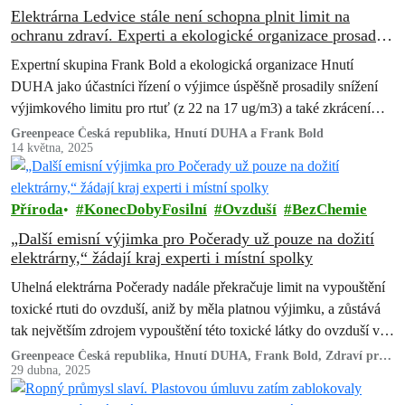
Elektrárna Ledvice stále není schopna plnit limit na
ochranu zdraví. Experti a ekologické organizace prosadili
omezení úniku toxické rtuti
Expertní skupina Frank Bold a ekologická organizace Hnutí
DUHA jako účastníci řízení o výjimce úspěšně prosadily snížení
výjimkového limitu pro rtuť (z 22 na 17 ug/m3) a také zkrácení
výjimky pouze do konce června 2026 místo původně
Greenpeace Česká republika, Hnutí DUHA a Frank Bold
14 května, 2025
provozovatelem požadovaného termínu do konce příštího roku.
Příroda
KonecDobyFosilní
Ovzduší
BezChemie
„Další emisní výjimka pro Počerady už pouze na dožití
elektrárny,“ žádají kraj experti i místní spolky
Uhelná elektrárna Počerady nadále překračuje limit na vypouštění
toxické rtuti do ovzduší, aniž by měla platnou výjimku, a zůstává
tak největším zdrojem vypouštění této toxické látky do ovzduší v
ČR.
Greenpeace Česká republika, Hnutí DUHA, Frank Bold, Zdraví pro
Most a MY Litvínovov
29 dubna, 2025