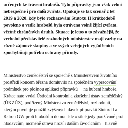
určených ke trávení hrabošů. Tyto přípravky jsou však velmi
nebezpečné i pro další zvířata. Opakuje se tak scénář z let
2019 a 2020, kdy bylo rozhazování Stutoxu II krátkodobě
povoleno a vedle hrabošů byla otrávena volně žijící zvířata,
včetně chráněných druhů. Situace je letos o to závažnější, že
vrcholní představitelé rozhodných ministerstev mají vazby na
různé zájmové skupiny a ve svých veřejných vyjádřeních
zpochybňují potřebu ochrany přírody.
Ministerstvo zemědělství se společně s Ministerstvem životního
prostředí koncem března domluvilo na společném
vypracování
podmínek pro plošnou aplikaci přípravků
na hubení hraboše.
Krátce nato vydal Ústřední kontrolní a zkušební ústav zemědělský
(ÚKZÚZ), podřízený Ministerstvu zemědělství, rozhodnutí,
kterým povoluje použití zvýšených dávek přípravků Stutox II a
Ratron GW proti hrabošům do nor. Jde o silné jedy používané proti
hlodavcům, nicméně otrava hrozí i dalším živočichům – hlavně