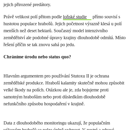
jejich přirozené predátory.
Právě velikost polí přitom podle
loňské studie
přímo souvisí s
hustotou populace hrabošů. Jejich početnost výrazně klesá u polí
menších než deset hektarů. Současný model intenzivního
zemědělství ale podobné úpravy krajiny dlouhodobě odmítá. Místo
řešení příčin se tak znovu sahá po jedu.
Chráníme úrodu nebo status quo?
Hlavním argumentem pro používání Stutoxu II je ochrana
zemědělské produkce. Hraboší kalamity skutečně mohou způsobit
velké škody na polích. Otázkou ale je, zda bojujeme proti
samotným hrabošům nebo proti důsledkům dlouhodobě
nefunkčního způsobu hospodaření v krajině.
Data z dlouhodobého monitoringu ukazují, že populačním
výkyvům hrabošů se nelze úplně vyhnout. V pestré a zdravé