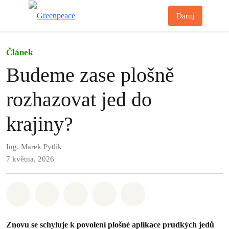
Př
Daruj
Menu
Článek
Budeme zase plošně
rozhazovat jed do
krajiny?
Ing. Marek Pytlík
7 května, 2026
Sdílet na Whatsapp
Sdílet na Facebook
Sdílet na Twitter
Sdílet Email
Share on Bluesky
Znovu se schyluje k povolení plošné aplikace prudkých jedů