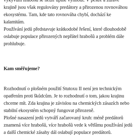
krajině jsou však regulovány predátory a přirozenou rovnováhou
ekosystému. Tam, kde tato rovnováha chybí, dochází ke
kalamitám.
Používání jedů představuje krátkodobé řešení, které dlouhodobě
oslabuje populace přirozených nepřátel hrabošů a problém dále
prohlubuje.
Kam směřujeme?
Rozhodnutí o plošném použití Stutoxu II není jen technickým
opatřením proti škůdcům. Je to rozhodnutí o tom, jakou krajinu
chceme mít. Zda krajina je závislou na chemických zásazích nebo
stabilní ekosystém schopný fungovat přirozeně.
Plošné nasazení jedů vytváří začarovaný kruh: méně predátorů
znamená více hrabošů, více hrabošů vede k většímu používání jedů
a další chemické zásahy dál oslabují populace predátorů.