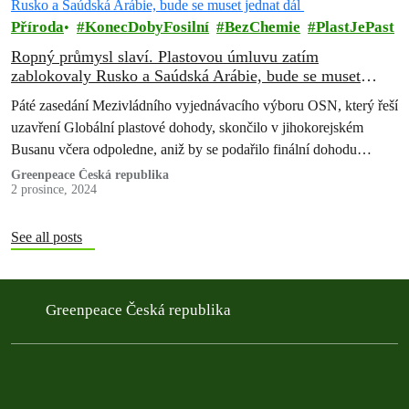
Příroda
KonecDobyFosilní
BezChemie
PlastJePast
Ropný průmysl slaví. Plastovou úmluvu zatím
zablokovaly Rusko a Saúdská Arábie, bude se muset
jednat dál
Páté zasedání Mezivládního vyjednávacího výboru OSN, který řeší
uzavření Globální plastové dohody, skončilo v jihokorejském
Busanu včera odpoledne, aniž by se podařilo finální dohodu
vyjednat. Globální plastová dohoda se vyjednává…
Greenpeace Česká republika
2 prosince, 2024
See all posts
Greenpeace Česká republika