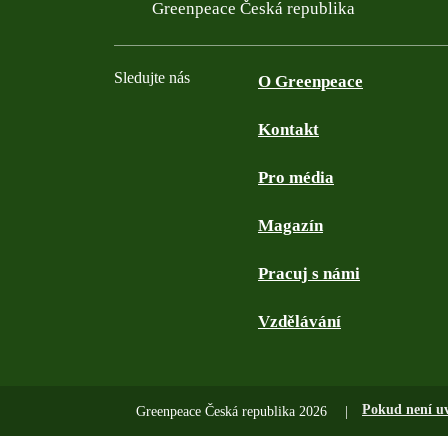
Filtered results
Greenpeace Česká republika
Sledujte nás
O Greenpeace
Kontakt
Facebook
Twitter
YouTube
Instagram
Pro média
Magazín
Pracuj s námi
Vzdělávání
Pokud není u
Greenpeace Česká republika 2026