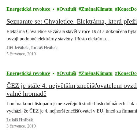
Energetická revoluce
Ovzduší
ZměnaKlimatu
KonecDob
Seznamte se: Chvaletice. Elektrárna, která přež
Elektárna Chvaletice se začala stavět v roce 1973 a dokončena byla v
bývají podobné elektrárny stavěny. Přesto elekrárna…
Jiří Jeřábek, Lukáš Hrábek
5 července, 2019
Energetická revoluce
Ovzduší
ZměnaKlimatu
KonecDob
ČEZ je stále 4. největším znečišťovatelem ovzd
valné hromadě
Loni na konci listopadu jsme zveřejnili studii Poslední nádech: Jak
vychází, že ČEZ je 4. nejhorší znečišťovatel v EU, hned za firma
Lukáš Hrábek
3 července, 2019