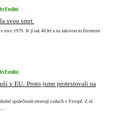
yFosilní
ila svou smrt
 roce 1979. Je jí tak 40 let a na takovou to životnost
yFosilní
uší v EU. Proto jsme protestovali na
 uhelné společnosti otravují vzduch v Evropě. Z ní
mi…