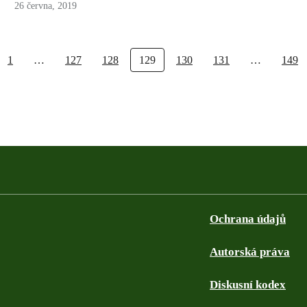
26 června, 2019
1
…
127
128
129
130
131
…
149
Ochrana údajů
Autorská práva
Diskusní kodex