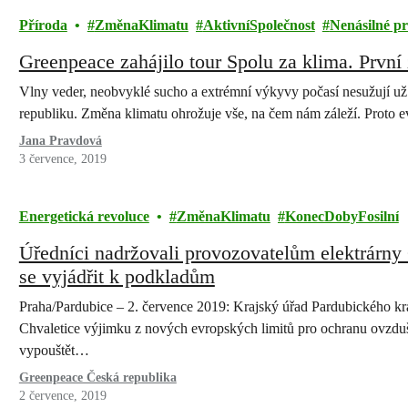
Příroda
ZměnaKlimatu
AktivníSpolečnost
Nenásilné pr
Greenpeace zahájilo tour Spolu za klima. Prvn
Vlny veder, neobvyklé sucho a extrémní výkyvy počasí nesužují už 
republiku. Změna klimatu ohrožuje vše, na čem nám záleží. Proto
Jana Pravdová
3 července, 2019
Energetická revoluce
ZměnaKlimatu
KonecDobyFosilní
Úředníci nadržovali provozovatelům elektrárny
se vyjádřit k podkladům
Praha/Pardubice – 2. července 2019: Krajský úřad Pardubického kra
Chvaletice výjimku z nových evropských limitů pro ochranu ovzduš
vypouštět…
Greenpeace Česká republika
2 července, 2019