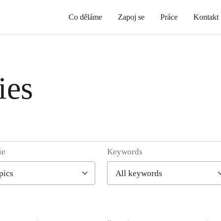
Co děláme
Zapoj se
Práce
Kontakt
ies
ie
Keywords