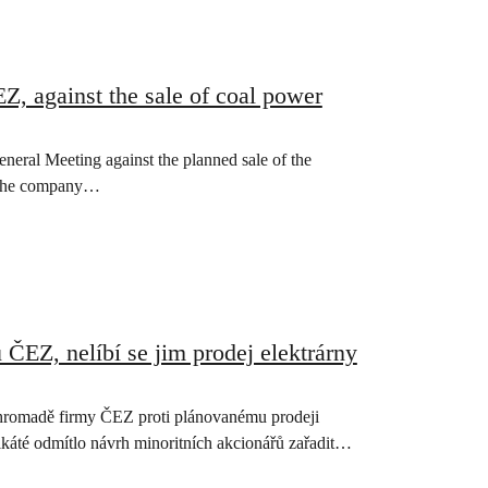
Z, against the sale of coal power
neral Meeting against the planned sale of the
f the company…
 ČEZ, nelíbí se jim prodej elektrárny
né hromadě firmy ČEZ proti plánovanému prodeji
likáté odmítlo návrh minoritních akcionářů zařadit…