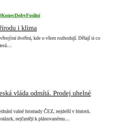
KonecDobyFosilní
írodu i klima
zavřenými dveřmi, kde o všem rozhodují. Dělají si co
která…
eská vláda odmítá. Prodej uhelné
dnání valné hromady ČEZ, nejdelší v historii.
0 otázek, nejčastěji k plánovanému…