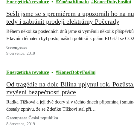
Energetická revoluce
ZměnaKlimatu
KonecDobyFosilní
Sešli jsme se s premiérem a upozornili ho na nu
tedy i zabránit prodeji elektrárny Počerady
Během několika posledních dnů jsme si vyměnili několik příspěvků 
Hlavním tématem byl postoj našich politiků k plánu EU stát se CO
Greenpeace
9 července, 2019
Energetická revoluce
KonecDobyFosilní
Od tragédie na dole Bílina uplynul rok. Pozůsta
zvýšení bezpečnosti práce
Radka Tížková a její dvě dcery si v těchto dnech připomínají smutné
dostaly zprávu, že se Zdeňku Tížkovi stal při…
Greenpeace Česká republika
8 července, 2019