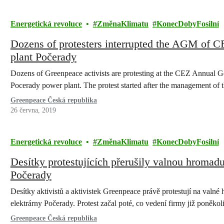
Energetická revoluce
ZměnaKlimatu
KonecDobyFosilní
Dozens of protesters interrupted the AGM of CE
plant Počerady
Dozens of Greenpeace activists are protesting at the CEZ Annual Ge
Pocerady power plant. The protest started after the management o
Greenpeace Česká republika
26 června, 2019
Energetická revoluce
ZměnaKlimatu
KonecDobyFosilní
Desítky protestujících přerušily valnou hromadu
Počerady
Desítky aktivistů a aktivistek Greenpeace právě protestují na val
elektrárny Počerady. Protest začal poté, co vedení firmy již poněko
Greenpeace Česká republika