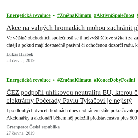
Energetická revoluce
ZměnaKlimatu
AktivníSpolečnost
Akce na valných hromadách mohou zachránit př
Ve většině obchodních společností se ti nejvyšší šéfové stýkají za 
chtějí a pokud mají dostatečně pasivní či ochočenou dozorčí radu, 
Lukáš Hrábek
28 června, 2019
Energetická revoluce
ZměnaKlimatu
KonecDobyFosilní
ČEZ podpořil uhlíkovou neutralitu EU, kterou č
elektrárny Počerady Pavlu Tykačovi je nejistý
I po dlouhých dvaceti hodinách dnes nad ránem stále pokračovalo je
Akcionářky a akcionáři během něj položili představenstvu přes 50
Greenpeace Česká republika
27 června, 2019