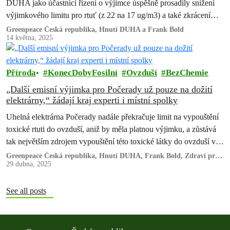
DUHA jako účastníci řízení o výjimce úspěšně prosadily snížení
výjimkového limitu pro rtuť (z 22 na 17 ug/m3) a také zkrácení
výjimky pouze do konce června 2026 místo původně
Greenpeace Česká republika, Hnutí DUHA a Frank Bold
14 května, 2025
provozovatelem požadovaného termínu do konce příštího roku.
Příroda
KonecDobyFosilní
Ovzduší
BezChemie
„Další emisní výjimka pro Počerady už pouze na dožití
elektrárny,“ žádají kraj experti i místní spolky
Uhelná elektrárna Počerady nadále překračuje limit na vypouštění
toxické rtuti do ovzduší, aniž by měla platnou výjimku, a zůstává
tak největším zdrojem vypouštění této toxické látky do ovzduší v
ČR.
Greenpeace Česká republika, Hnutí DUHA, Frank Bold, Zdraví pro
Most a MY Litvínovov
29 dubna, 2025
See all posts