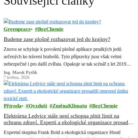
Související články
Greenpeace
BezChemie
Budeme zase plošně rozhazovat jed do krajiny?
Znovu se schyluje k povolení plošné aplikace prudkých jedů
určených ke trávení hrabošů. Tyto přípravky jsou však velmi
nebezpečné i pro další zvířata. Opakuje se tak scénář z let 2019…
Ing. Marek Pytlík
7 května, 2026
Příroda
Ovzduší
ZměnaKlimatu
BezChemie
Elektrárna Ledvice stále není schopna plnit limit na
ochranu zdraví. Experti a ekologické organizace prosadili
omezení úniku toxické rtuti
Expertní skupina Frank Bold a ekologická organizace Hnutí