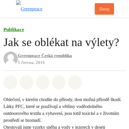
Př
Daruj
Menu
Publikace
Jak se oblékat na výlety?
Greenpeace Česká republika
5 června, 2016
Sdílet na Whatsapp
Sdílet na Facebook
Sdílet na Twitter
Sdílet Email
Share on Bluesky
Oblečení, v kterém chodíte do přírody, dost možná přírodě škodí.
Látky PFC, které se používají u většiny voděodolného
outdoorového textilu a vybavení, jsou totiž toxické a v životním
prostředí se hromadí.
Otestovali jsme vzorky sněhu a vody v jezerech v deseti