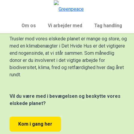
To
Menu
Beskyt planeten
Om os
Vi arbejder med
Tag handling
Trusler mod vores elskede planet er mange og store, og
med en klimabenægter i Det Hvide Hus er det vigtigere
end nogensinde, at vi står sammen. Som månedlig
donor er du involveret i det vigtige arbejde for
biodiversitet, klima, fred og retfærdighed hver dag året
rundt.
Vil du
være med i bevægelsen
og beskytte vores
elskede planet?
Kom i gang her