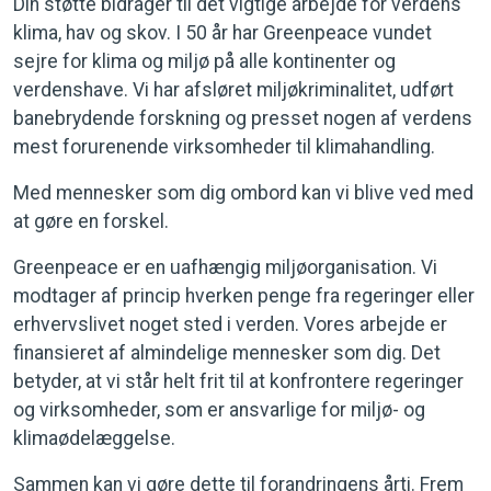
Din støtte bidrager til det vigtige arbejde for verdens
klima, hav og skov. I 50 år har Greenpeace vundet
sejre for klima og miljø på alle kontinenter og
verdenshave. Vi har afsløret miljøkriminalitet, udført
banebrydende forskning og presset nogen af verdens
mest forurenende virksomheder til klimahandling.
Med mennesker som dig ombord kan vi blive ved med
at gøre en forskel.
Greenpeace er en uafhængig miljøorganisation. Vi
modtager af princip hverken penge fra regeringer eller
erhvervslivet noget sted i verden. Vores arbejde er
finansieret af almindelige mennesker som dig. Det
betyder, at vi står helt frit til at konfrontere regeringer
og virksomheder, som er ansvarlige for miljø- og
klimaødelæggelse.
Sammen kan vi gøre dette til forandringens årti. Frem