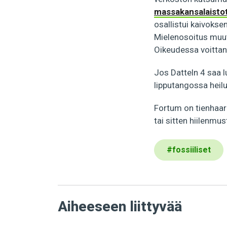
massakansalaisto
osallistui kaivokse
Mielenosoitus muutt
Oikeudessa voittan
Jos Datteln 4 saa l
lipputangossa heil
Fortum on tienhaar
tai sitten hiilenmus
#
fossiiliset
Aiheeseen liittyvää