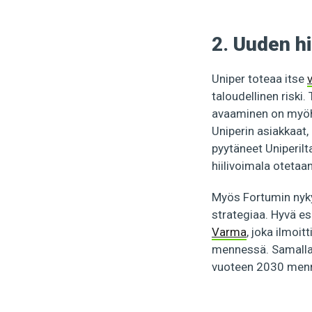
2.
Uuden hi
Uniper toteaa itse
taloudellinen riski
avaaminen on myöhäs
Uniperin asiakkaat,
pyytäneet Uniperilta
hiilivoimala otetaa
Myös Fortumin nyky
strategiaa. Hyvä e
Varma
, joka ilmoi
mennessä. Samalla si
vuoteen 2030 menne