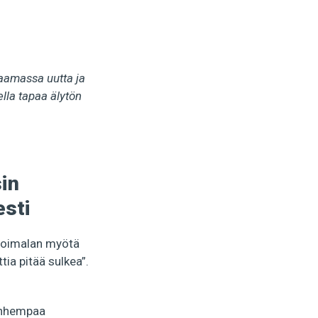
aamassa uutta ja
lla tapaa älytön
sin
esti
-voimalan myötä
a pitää sulkea”.
vanhempaa