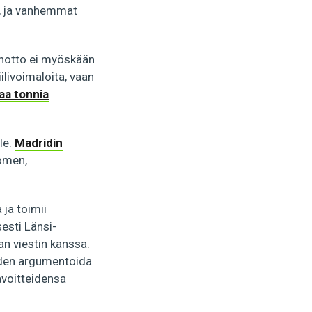
a, ja vanhemmat
önotto ei myöskään
ilivoimaloita, vaan
aa tonnia
le.
Madridin
uomen,
 ja toimii
esti Länsi-
an viestin kanssa.
uuden argumentoida
avoitteidensa