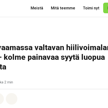
Meistä
Mitä teemme
Toimi nyt
aamassa valtavan hiilivoimala
 kolme painavaa syytä luopua
ta
ka 2 min
pp
acebook
Jaa Email
Share on Bluesky