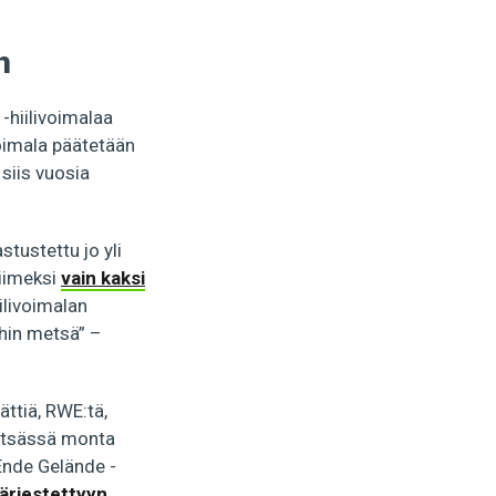
n
-hiilivoimalaa
voimala päätetään
siis vuosia
stustettu jo yli
Viimeksi
vain kaksi
ilivoimalan
hin metsä” –
ättiä, RWE:tä,
metsässä monta
Ende Gelände -
järjestettyyn