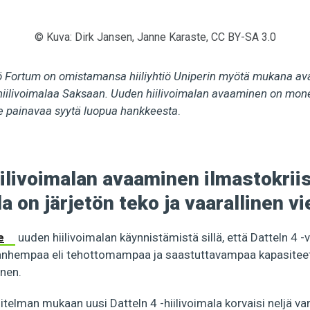
© Kuva: Dirk Jansen, Janne Karaste, CC BY-SA 3.0
ö Fortum on omistamansa hiiliyhtiö Uniperin myötä mukana av
-hiilivoimalaa Saksaan. Uuden hiilivoimalan avaaminen on mone
me painavaa syytä luopua hankkeesta
.
ilivoimalan avaaminen ilmastokrii
a on järjetön teko ja vaarallinen vi
e
uuden hiilivoimalan käynnistämistä sillä, että Datteln 4 
nhempaa eli tehottomampaa ja saastuttavampaa kapasiteetti
inen.
itelman mukaan uusi Datteln 4 -hiilivoimala korvaisi neljä 