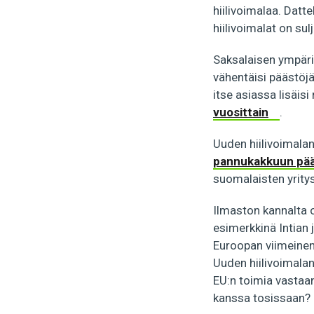
hiilivoimalaa. Datt
hiilivoimalat on sulj
Saksalaisen ympäri
vähentäisi päästöjä
itse asiassa lisäis
vuosittain
.
Uuden hiilivoimalan
pannukakkuun pää
suomalaisten yritys
Ilmaston kannalta o
esimerkkinä Intian 
Euroopan viimeinen,
Uuden hiilivoimalan
EU:n toimia vastaan
kanssa tosissaan?