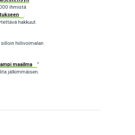
 000 ihmistä
itukseen
.
ytettävä hakkuut.
illoin hiilivoimalan
ampi maailma
”
alita jälkimmäisen.