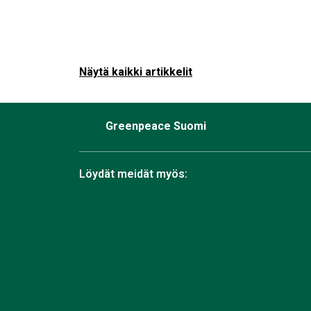
Näytä kaikki artikkelit
Greenpeace Suomi
Löydät meidät myös:
Facebook
Bluesky
Instagram
TikTok
YouTube
Linkedin
RSS