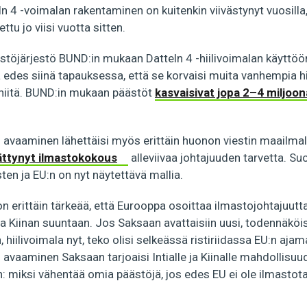
eln 4 -voimalan rakentaminen on kuitenkin viivästynyt vuosill
ettu jo viisi vuotta sitten.
stöjärjestö BUND:in mukaan Datteln 4 -hiilivoimalan käyttö
 edes siinä tapauksessa, että se korvaisi muita vanhempia hi
i niitä. BUND:in mukaan päästöt
kasvaisivat jopa 2–4 miljoon
 avaaminen lähettäisi myös erittäin huonon viestin maailmal
ttynyt ilmastokokous
alleviivaa johtajuuden tarvetta. S
ten ja EU:n on nyt näytettävä mallia.
n erittäin tärkeää, että Eurooppa osoittaa ilmastojohtajuutta
ja Kiinan suuntaan. Jos Saksaan avattaisiin uusi, todennäköis
 hiilivoimala nyt, teko olisi selkeässä ristiriidassa EU:n ajam
 avaaminen Saksaan tarjoaisi Intialle ja Kiinalle mahdollis
: miksi vähentää omia päästöjä, jos edes EU ei ole ilmastot