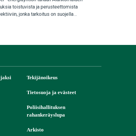
auksia toistuvista ja perusteettomista
iiviin, jonka tarkoitus on suojella
jaksi
Tekijänoikeus
Tietosuoja ja evästeet
Poliisihallituksen
rahankeräyslupa
Arkisto