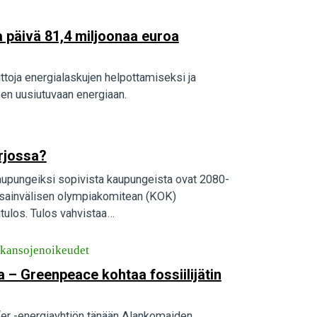
ka päivä 81,4 miljoonaa euroa
ittoja energialaskujen helpottamiseksi ja
een uusiutuvaan energiaan.
arjossa?
täkaupungeiksi sopivista kaupungeista ovat 2080-
nsainvälisen olympiakomitean (KOK)
tulos. Tulos vahvistaa…
skansojenoikeudet
a – Greenpeace kohtaa fossiilijätin
fer -energiayhtiön tänään Alankomaiden