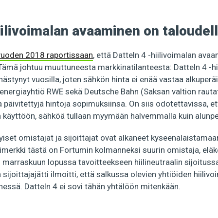
ilivoimalan avaaminen on taloudell
vuoden 2018 raportissaan
, että Datteln 4 -hiilivoimalan avaa
. Tämä johtuu muuttuneesta markkinatilanteesta: Datteln 4 -hi
tynyt vuosilla, joten sähkön hinta ei enää vastaa alkuperäi
 energiayhtiö RWE sekä Deutsche Bahn (Saksan valtion rautat
 päivitettyjä hintoja sopimuksiinsa. On siis odotettavissa, et
n käyttöön, sähköä tullaan myymään halvemmalla kuin alunper
iset omistajat ja sijoittajat ovat alkaneet kyseenalaistama
simerkki tästä on Fortumin kolmanneksi suurin omistaja, elä
tti marraskuun lopussa tavoitteekseen hiilineutraalin sijoitu
joittajajätti ilmoitti, että salkussa olevien yhtiöiden hiilivo
ssä. Datteln 4 ei sovi tähän yhtälöön mitenkään.