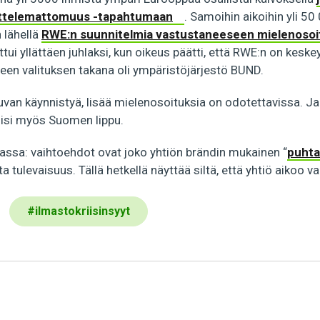
ttelemattomuus -tapahtumaan
. Samoihin aikoihin yli 50
n lähellä
RWE:n suunnitelmia vastustaneeseen mielenoso
ui yllättäen juhlaksi, kun oikeus päätti, että RWE:n on keske
een valituksen takana oli ympäristöjärjestö BUND.
uvan käynnistyä, lisää mielenosoituksia on odotettavissa. Ja s
uisi myös Suomen lippu.
assa: vaihtoehdot ovat joko yhtiön brändin mukainen “
puhta
ta tulevaisuus. Tällä hetkellä näyttää siltä, että yhtiö aikoo v
#
ilmastokriisinsyyt