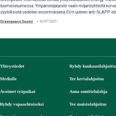
tuomioistuimessa. Ympäristöjärjestö vaatii miljardiyhtiöltä korv
syytöksistä vedoten ensimmäisenä EU:n uuteen anti-SLAPP-direkt
kansalaisyhteiskunnan sananvapautta suuryritysten…
Greenpeace Suomi
02/07/2025
Yhteystiedot
Ryhdy kuukausilahjoitta
Medialle
Tee kertalahjoitus
Avoimet työpaikat
Anna onnittelulahja
Ryhdy vapaaehtoiseksi
Tee muistolahjoitus