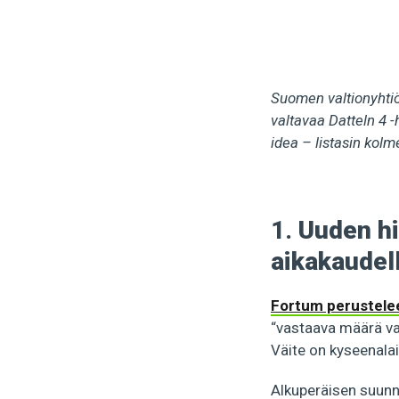
Suomen valtionyhti
valtavaa Datteln 4 
idea – listasin kol
1.
Uuden hi
aikakaudell
Fortum perustele
“vastaava määrä va
Väite on kyseenala
Alkuperäisen suunn