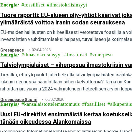
Energia
fossiiliset
ilmastokriisinsyyt
Tuore raportti: EU-alueen öljy-yhtiöt käärivät jo
ylimääräistä voittoa Iranin sodan seurauksena
EU-maiden hallitusten on kiireellisesti verotettava fossiilisia vo
investointien vauhdittamiseksi halpaan, turvalliseen ja kotimais
Greenpeace
02/04/2026
Energia
ilmastokriisinsyyt
fossiiliset
viherpesu
Talviolympialaiset – viherpesua ilmastokriisin v
Tiesitkö, että yli puolet tällä hetkellä talviolympialaisten isän
lukuun mennessä sääoloiltaan siihen kelvottomia? Tämä on Ka
rahoittaman, vuonna 2024 valmistuneen tieteellisen arvion loppu
Greenpeace Suomi
06/02/2026
Energia
kansalaistottelemattomuus
fossiiliset
alkuperäi
Uusi EU-direktiivi ensimmäistä kertaa koetuksell
tänään oikeudessa Alankomaissa
Greenpeace International kohtaa yhdysvaltalaisen Energy Trans