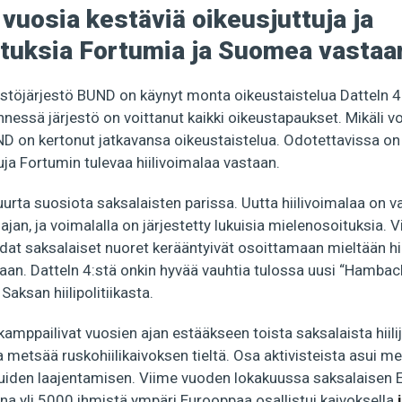
vuosia kestäviä oikeusjuttuja ja
tuksia Fortumia ja Suomea vastaa
stöjärjestö BUND on käynyt monta oikeustaistelua Datteln 4 
nessä järjestö on voittanut kaikki oikeustapaukset. Mikäli 
D on kertonut jatkavansa oikeustaistelua. Odotettavissa on 
uja Fortumin tulevaa hiilivoimalaa vastaan.
uurta suosiota saksalaisten parissa. Uutta hiilivoimalaa on va
n, ja voimalalla on järjestetty lukuisia mielenosoituksia. 
at saksalaiset nuoret kerääntyivät osoittamaan mieltään hi
aan. Datteln 4:stä onkin hyvää vauhtia tulossa uusi “Hambac
aksan hiilipolitiikasta.
kamppailivat vuosien ajan estääkseen toista saksalaista hiilij
metsää ruskohiilikaivoksen tieltä. Osa aktivisteista asui 
uiden laajentamisen. Viime vuoden lokakuussa saksalaisen 
a yli 5000 ihmistä ympäri Eurooppaa osallistui kaivoksella