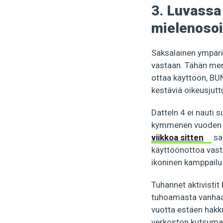
3.
Luvassa 
mielenosoi
Saksalainen ympäri
vastaan. Tähän men
ottaa käyttöön, BUN
kestäviä oikeusjutt
Datteln 4 ei nauti s
kymmenen vuoden aja
viikkoa sitten
sad
käyttöönottoa vast
ikoninen kamppailu S
Tuhannet aktivistit 
tuhoamasta vanhaa 
vuotta estäen hakk
verkoston kutsuman