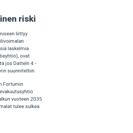
inen riski
miseen liittyy
ilivoimalan
siä laskelmia.
ieyhtiö), ovat
tä jos Datteln 4 -
in suunniteltiin.
an Fortumin
kevakuutusyhtiö
ssalkun vuoteen 2035
imalat tulee sulkea