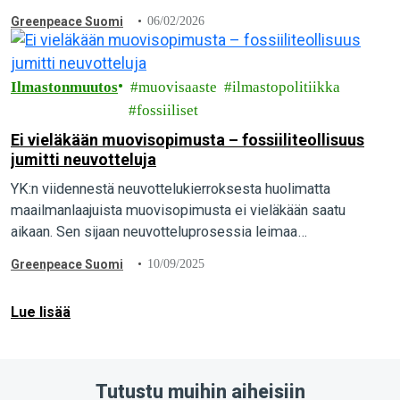
Kansainvälisen olympiakomitean (KOK) rahoittaman, vuonna
Greenpeace Suomi
06/02/2026
2024 valmistuneen tieteellisen arvion lopputulos. Tulos
vahvistaa…
Ilmastonmuutos
muovisaaste
ilmastopolitiikka
fossiiliset
Ei vieläkään muovisopimusta – fossiiliteollisuus
jumitti neuvotteluja
YK:n viidennestä neuvottelukierroksesta huolimatta
maailmanlaajuista muovisopimusta ei vieläkään saatu
aikaan. Sen sijaan neuvotteluprosessia leimaa
fossiiliteollisuuden vaikutusvalta ja poliittinen passiivisuus.
Greenpeace Suomi
10/09/2025
Miksi neuvottelut ovat näin jumissa?
Lue lisää
Tutustu muihin aiheisiin