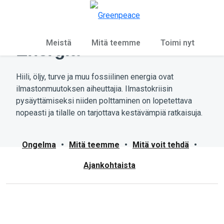
Ky
Valikko
Meistä
Mitä teemme
Toimi nyt
Energia
Hiili, öljy, turve ja muu fossiilinen energia ovat
ilmastonmuutoksen aiheuttajia. Ilmastokriisin
pysäyttämiseksi niiden polttaminen on lopetettava
nopeasti ja tilalle on tarjottava kestävämpiä ratkaisuja.
Ongelma
•
Mitä teemme
•
Mitä voit tehdä
•
Ajankohtaista