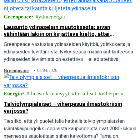
Greenpeace
ydinenergia
Lausunto ydinaselain muutoksesta: aivan
vähintään lakiin on kirjattava kielto, ettei
rauhanaikana Suomeen sijoiteta tai kautta
Greenpeace vastustaa ydinaseiden käyttöä, ydinkokeita ja
kuljeteta ydinaseita
ydinaseiden levittämistä. Nykyisessä maailmantilanteessa
ydinaseiden leviämistä on estettävä – ei edistettävä.
Greenpeace
02/04/2026
Energia
ilmastokriisinsyyt
fossiiliset
viherpesu
Talviolympialaiset – viherpesua ilmastokriisin
varjossa?
Tiesitkö, että yli puolet tällä hetkellä talviolympialaisten
isäntäkaupungeiksi sopivista kaupungeista ovat 2080-lukuun
mennessä sääoloiltaan siihen kelvottomia? Tämä on