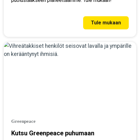
puolustaakseen planeettaamme. Tule mukaan!
Tule mukaan
Greenpeace
Kutsu Greenpeace puhumaan