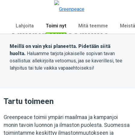
Ky
Valikko
Lahjoita
Toimi nyt
Mitä teemme
Meist
Vaikuta kanssamme
Meillä on vain yksi planeetta. Pidetään siitä
huolta.
Haluamme tarjota jokaiselle sopivan tavan
osallistua: allekirjoita vetoomus, jaa se kaverillesi, tee
lahjoitus tai tule vaikka vapaaehtoiseksi!
Tartu toimeen
Greenpeace toimii ympäri maailmaa ja kampanjoi
monin tavoin luonnon ja ilmaston puolesta. Suomessa
toimintamme keskittyy ilmastonmuutokseen ja