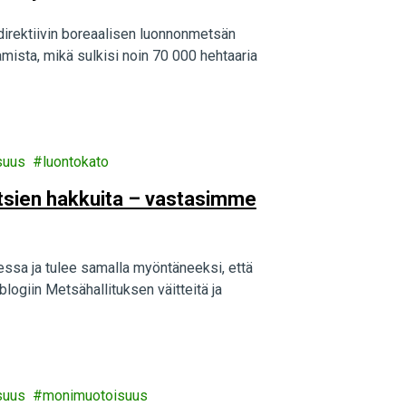
direktiivin boreaalisen luonnonmetsän
mista, mikä sulkisi noin 70 000 hehtaaria
suus
luontokato
tsien hakkuita – vastasimme
essa ja tulee samalla myöntäneeksi, että
logiin Metsähallituksen väitteitä ja
suus
monimuotoisuus