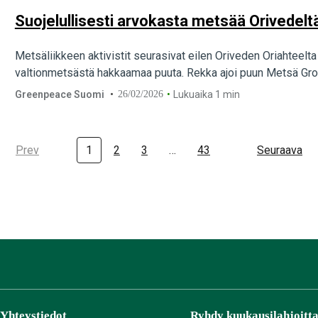
Suojelullisesti arvokasta metsää Orivedelt
Metsäliikkeen aktivistit seurasivat eilen Oriveden Oriahteelt
valtionmetsästä hakkaamaa puuta. Rekka ajoi puun Metsä Gro
Greenpeace Suomi
26/02/2026
Lukuaika 1 min
Prev
1
2
3
…
43
Seuraava
Yhteystiedot
Ryhdy kuukausilahjoitta