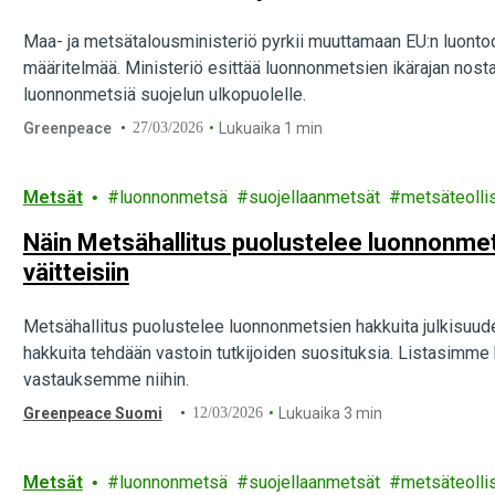
Maa- ja metsätalousministeriö pyrkii muuttamaan EU:n luonto
määritelmää. Ministeriö esittää luonnonmetsien ikärajan nosta
luonnonmetsiä suojelun ulkopuolelle.
Greenpeace
27/03/2026
Lukuaika 1 min
Metsät
luonnonmetsä
suojellaanmetsät
metsäteolli
Näin Metsähallitus puolustelee luonnonme
väitteisiin
Metsähallitus puolustelee luonnonmetsien hakkuita julkisuud
hakkuita tehdään vastoin tutkijoiden suosituksia. Listasimme b
vastauksemme niihin.
Greenpeace Suomi
12/03/2026
Lukuaika 3 min
Metsät
luonnonmetsä
suojellaanmetsät
metsäteolli