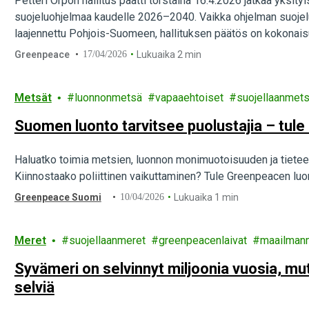
Petteri Orpon hallitus päätti torstaina 16.4.2026 jatkaa yks
suojeluohjelmaa kaudelle 2026–2040. Vaikka ohjelman suojelut
laajennettu Pohjois-Suomeen, hallituksen päätös on kokonais
Greenpeace
17/04/2026
Lukuaika 2 min
Metsät
luonnonmetsä
vapaaehtoiset
suojellaanmets
Suomen luonto tarvitsee puolustajia – tule
Haluatko toimia metsien, luonnon monimuotoisuuden ja tiet
Kiinnostaako poliittinen vaikuttaminen? Tule Greenpeacen luon
Greenpeace Suomi
10/04/2026
Lukuaika 1 min
Meret
suojellaanmeret
greenpeacenlaivat
maailman
Syvämeri on selvinnyt miljoonia vuosia, mu
selviä