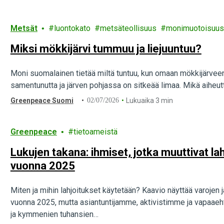
Metsät
luontokato
metsäteollisuus
monimuotoisuus
Miksi mökkijärvi tummuu ja liejuuntuu?
Moni suomalainen tietää miltä tuntuu, kun omaan mökkijärvee
samentunutta ja järven pohjassa on sitkeää limaa. Mikä aiheutt
Greenpeace Suomi
02/07/2026
Lukuaika 3 min
Greenpeace
tietoameistä
Lukujen takana: ihmiset, jotka muuttivat la
vuonna 2025
Miten ja mihin lahjoitukset käytetään? Kaavio näyttää varojen
vuonna 2025, mutta asiantuntijamme, aktivistimme ja vapaae
ja kymmenien tuhansien…