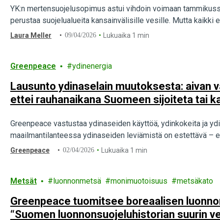
YK:n mertensuojelusopimus astui vihdoin voimaan tammikussa.
perustaa suojelualueita kansainvälisille vesille. Mutta kaikki e
Laura Meller
09/04/2026
Lukuaika 1 min
Greenpeace
ydinenergia
Lausunto ydinaselain muutoksesta: aivan väh
ettei rauhanaikana Suomeen sijoiteta tai ka
Greenpeace vastustaa ydinaseiden käyttöä, ydinkokeita ja yd
maailmantilanteessa ydinaseiden leviämistä on estettävä – ei
Greenpeace
02/04/2026
Lukuaika 1 min
Metsät
luonnonmetsä
monimuotoisuus
metsäkato
Greenpeace tuomitsee boreaalisen luonn
“Suomen luonnonsuojeluhistorian suurin v