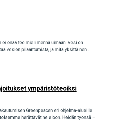
n ei enää tee mieli mennä uimaan. Vesi on
aa vesien pilaantumista, ja mitä yksittäinen…
hjoitukset ympäristöteoiksi
 jakautumisen Greenpeacen eri ohjelma-alueille
htoisemme herättävät ne eloon. Heidän työnsä –