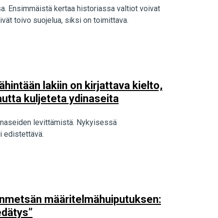
 Ensimmäistä kertaa historiassa valtiot voivat
ivät toivo suojelua, siksi on toimittava.
intään lakiin on kirjattava kielto,
utta kuljeteta ydinaseita
inaseiden levittämistä. Nykyisessä
 edistettävä.
onmetsän määritelmähuiputuksen:
edätys”