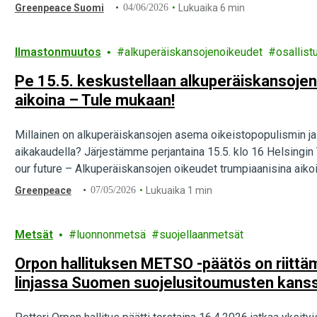
Greenpeace Suomi
04/06/2026
Lukuaika 6 min
Ilmastonmuutos
alkuperäiskansojenoikeudet
osallist
Pe 15.5. keskustellaan alkuperäiskansojen
aikoina – Tule mukaan!
Millainen on alkuperäiskansojen asema oikeistopopulismin ja
aikakaudella? Järjestämme perjantaina 15.5. klo 16 Helsingin T
our future – Alkuperäiskansojen oikeudet trumpiaanisina aiko
Greenpeace
07/05/2026
Lukuaika 1 min
Metsät
luonnonmetsä
suojellaanmetsät
Orpon hallituksen METSO -päätös on riittäm
linjassa Suomen suojelusitoumusten kans