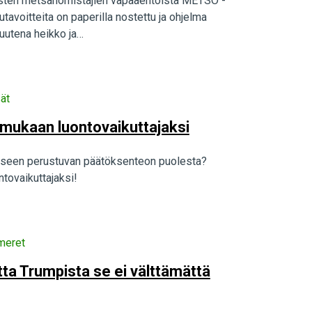
ityisten metsänomistajien vapaaehtoista METSO -
avoitteita on paperilla nostettu ja ohjelma
uutena heikko ja…
ät
 mukaan luontovaikuttajaksi
eeseen perustuvan päätöksenteon puolesta?
tovaikuttajaksi!
meret
tta Trumpista se ei välttämättä