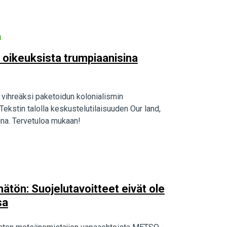
u
 oikeuksista trumpiaanisina
 vihreäksi paketoidun kolonialismin
ekstin talolla keskustelutilaisuuden Our land,
ina. Tervetuloa mukaan!
ätön: Suojelutavoitteet eivät ole
sa