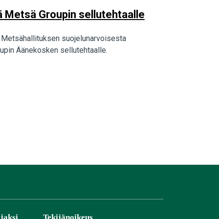
ä Metsä Groupin sellutehtaalle
a Metsähallituksen suojelunarvoisesta
upin Äänekosken sellutehtaalle.
jaksi
Tekijänoikeus