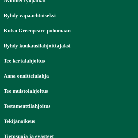
Avoimet työpaikat
Ryhdy vapaaehtoiseksi
Kutsu Greenpeace puhumaan
Ryhdy kuukausilahjoittajaksi
Tee kertalahjoitus
Anna onnittelulahja
Tee muistolahjoitus
Testamenttilahjoitus
Tekijänoikeus
Tietosuoja ja evästeet