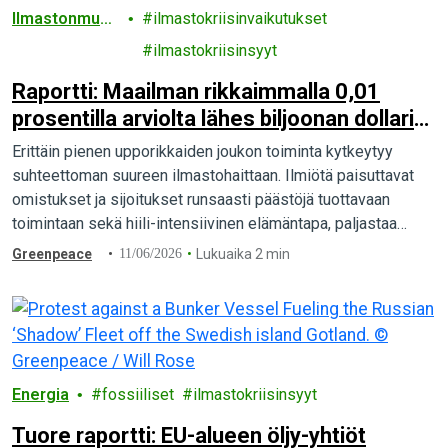
Ilmastonmuut
ilmastokriisinvaikutukset
os
ilmastokriisinsyyt
Raportti: Maailman rikkaimmalla 0,01
prosentilla arviolta lähes biljoonan dollarin
vuotuinen ilmastovelka
Erittäin pienen upporikkaiden joukon toiminta kytkeytyy
suhteettoman suureen ilmastohaittaan. Ilmiötä paisuttavat
omistukset ja sijoitukset runsaasti päästöjä tuottavaan
toimintaan sekä hiili-intensiivinen elämäntapa, paljastaa
tuore kansainvälinen raportti.
Greenpeace
11/06/2026
Lukuaika 2 min
Energia
fossiiliset
ilmastokriisinsyyt
Tuore raportti: EU-alueen öljy-yhtiöt