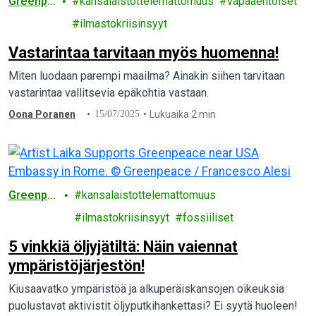
Greenpe
kansalaistottelemattomuus
vapaaehtoiset
ace
ilmastokriisinsyyt
Vastarintaa tarvitaan myös huomenna!
Miten luodaan parempi maailma? Ainakin siihen tarvitaan
vastarintaa vallitsevia epäkohtia vastaan.
Oona Poranen
15/07/2025
Lukuaika 2 min
Greenpe
kansalaistottelemattomuus
ace
ilmastokriisinsyyt
fossiiliset
5 vinkkiä öljyjätiltä: Näin vaiennat
ympäristöjärjestön!
Kiusaavatko ympäristöä ja alkuperäiskansojen oikeuksia
puolustavat aktivistit öljyputkihankettasi? Ei syytä huoleen!