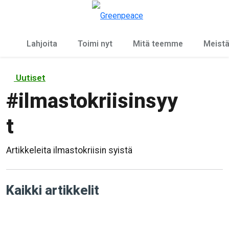
Ky
Valikko
Lahjoita
Toimi nyt
Mitä teemme
Meist
Uutiset
#
ilmastokriisinsyy
t
Artikkeleita ilmastokriisin syistä
Kaikki artikkelit