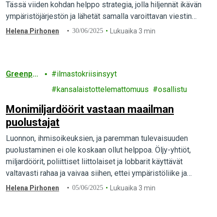
Tässä viiden kohdan helppo strategia, jolla hiljennät ikävän
ympäristöjärjestön ja lähetät samalla varoittavan viestin
kaikille ihmisoikeus- ja ympäristöaktivisteille. Oppaana
Helena Pirhonen
30/06/2025
Lukuaika 3 min
toimii Energy Transferin oikeusjuttu Greenpeacea vastaan.
Greenpe
ilmastokriisinsyyt
ace
kansalaistottelemattomuus
osallistu
Monimiljardöörit vastaan maailman
puolustajat
Luonnon, ihmisoikeuksien, ja paremman tulevaisuuden
puolustaminen ei ole koskaan ollut helppoa. Öljy-yhtiöt,
miljardöörit, poliittiset liittolaiset ja lobbarit käyttävät
valtavasti rahaa ja vaivaa siihen, ettei ympäristöliike ja
aktivismi menestyisi. Onneksi me voimme taistella vastaan.
Helena Pirhonen
05/06/2025
Lukuaika 3 min