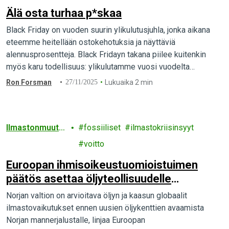
Älä osta turhaa p*skaa
Black Friday on vuoden suurin ylikulutusjuhla, jonka aikana
eteemme heitellään ostokehotuksia ja näyttäviä
alennusprosentteja. Black Fridayn takana piilee kuitenkin
myös karu todellisuus: ylikulutamme vuosi vuodelta
enemmän maapallon resursseja. Suomessa
Ron Forsman
27/11/2025
Lukuaika 2 min
ylikulutuspäivää…
Ilmastonmuuto
fossiiliset
ilmastokriisinsyyt
s
voitto
Euroopan ihmisoikeustuomioistuimen
päätös asettaa öljyteollisuudelle
ilmastorajat
Norjan valtion on arvioitava öljyn ja kaasun globaalit
ilmastovaikutukset ennen uusien öljykenttien avaamista
Norjan mannerjalustalle, linjaa Euroopan