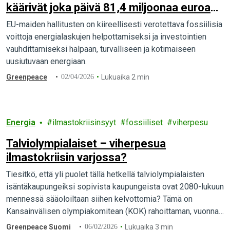
käärivät joka päivä 81,4 miljoonaa euroa
ylimääräistä voittoa Iranin sodan
EU-maiden hallitusten on kiireellisesti verotettava fossiilisia
seurauksena
voittoja energialaskujen helpottamiseksi ja investointien
vauhdittamiseksi halpaan, turvalliseen ja kotimaiseen
uusiutuvaan energiaan.
Greenpeace
02/04/2026
Lukuaika 2 min
Energia
ilmastokriisinsyyt
fossiiliset
viherpesu
Talviolympialaiset – viherpesua
ilmastokriisin varjossa?
Tiesitkö, että yli puolet tällä hetkellä talviolympialaisten
isäntäkaupungeiksi sopivista kaupungeista ovat 2080-lukuun
mennessä sääoloiltaan siihen kelvottomia? Tämä on
Kansainvälisen olympiakomitean (KOK) rahoittaman, vuonna
2024 valmistuneen tieteellisen arvion lopputulos. Tulos
Greenpeace Suomi
06/02/2026
Lukuaika 3 min