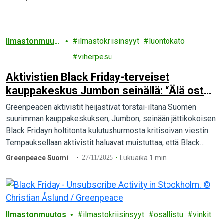
vahvistaa…
Ilmastonmuut
ilmastokriisinsyyt
luontokato
os
viherpesu
Aktivistien Black Friday-terveiset
kauppakeskus Jumbon seinällä: “Älä osta
turhaa p*skaa”!
Greenpeacen aktivistit heijastivat torstai-iltana Suomen
suurimman kauppakeskuksen, Jumbon, seinään jättikokoisen
Black Fridayn holtitonta kulutushurmosta kritisoivan viestin.
Tempauksellaan aktivistit haluavat muistuttaa, että Black
Friday ruokkii ylikulutusta, joka puolestaan kiihdyttää yhä
Greenpeace Suomi
27/11/2025
Lukuaika 1 min
pahenevaa…
Ilmastonmuutos
ilmastokriisinsyyt
osallistu
vinkit