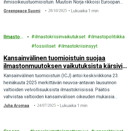
ihmisoikeustuomioistuin. Muutoin Norja rikkoisi Euroopan
ihmisoikeussopimuksesta johtuvia velvoitteitaan. Tuomio luo
Greenpeace Suomi
28/10/2025
Lukuaika 1 min
uusia oikeudellisia velvoitteita,…
Ilmaston
ilmastokriisinvaikutukset
ilmastopolitiikka
muutos
fossiiliset
ilmastokriisinsyyt
Kansainvälinen tuomioistuin suojaa
ilmastonmuutoksen vaikutuksista kärsiviä
yhteisöjä
Kansainvälinen tuomioistuin (ICJ) antoi keskiviikkona 23.
heinäkuuta 2025 merkittävän neuvoa-antavan lausunnon
valtioiden velvollisuuksista ilmastokriisissä. Päätös
vahvistaa valtioiden kansainvälisen oikeuden mukaisia
velvollisuuksia
Juha Aromaa
24/07/2025
Lukuaika 1 min