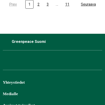
Prev
1
2
3
…
11
Seuraava
Greenpeace Suomi
Yhteystiedot
Medialle