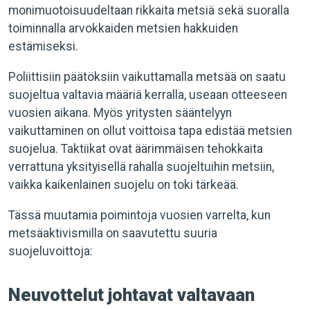
monimuotoisuudeltaan rikkaita metsiä sekä suoralla
toiminnalla arvokkaiden metsien hakkuiden
estämiseksi.
Poliittisiin päätöksiin vaikuttamalla metsää on saatu
suojeltua valtavia määriä kerralla, useaan otteeseen
vuosien aikana. Myös yritysten sääntelyyn
vaikuttaminen on ollut voittoisa tapa edistää metsien
suojelua. Taktiikat ovat äärimmäisen tehokkaita
verrattuna yksityisellä rahalla suojeltuihin metsiin,
vaikka kaikenlainen suojelu on toki tärkeää.
Tässä muutamia poimintoja vuosien varrelta, kun
metsäaktivismilla on saavutettu suuria
suojeluvoittoja:
Neuvottelut johtavat valtavaan