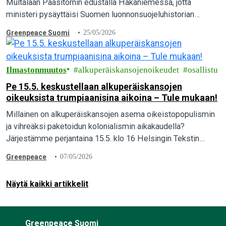
Multalaan Paasitornin edustalla Hakaniemessä, jotta
ministeri pysäyttäisi Suomen luonnonsuojeluhistorian
suurimman vedätyksen ja pelastaisi luonnonmetsät. “Maa- ja
Greenpeace Suomi
25/05/2026
metsätalousministeriön valmistelema törkeä vedätys täytyy
pysäyttää. Ympäristöministeri Sari Multalalla…
Ilmastonmuutos
alkuperäiskansojenoikeudet
osallistu
Pe 15.5. keskustellaan alkuperäiskansojen
oikeuksista trumpiaanisina aikoina – Tule mukaan!
Millainen on alkuperäiskansojen asema oikeistopopulismin
ja vihreäksi paketoidun kolonialismin aikakaudella?
Järjestämme perjantaina 15.5. klo 16 Helsingin Tekstin
talolla keskustelutilaisuuden Our land, our future –
Greenpeace
07/05/2026
Alkuperäiskansojen oikeudet trumpiaanisina aikoina.
Tervetuloa mukaan!
Näytä kaikki artikkelit
Greenpeace Suomi