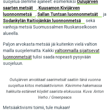
suojelua olemme ajaneet: esimerkiksi
Oulujärven
saarten metsät
,
Kuusamon Kivijärven
luonnonmetsä
,
Sallan Tuntsan luonnonmetsät
ja
Sodankylän Raitiojänkän luonnonmetsä
sekä
vanhoja metsiä Suomussalmen Riuskanselkosen
alueella.
Paljon arvokasta metsää jäi kuitenkin vielä valtion
mailla suojelematta. Kaikki
valtionmailla sijaitsevat
luonnonmetsät
tulisi saada nopeasti pysyvään
suojeluun.
Oulujärven arvokkaat saarimetsät saatiin tänä vuonna
suojeltua kiitos metsäaktivismin. Kävimme hakemassa
hakkuita estäneet köydet saarista elokuussa. Kuva: Anton
Verho / Greenpeace.
Metsäaktivismi toimii, tule mukaan!