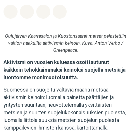
Jaa Whatsapp
Jaa Facebook
Jaa Email
Share on Bluesky
Oulujärven Kaarresalon ja Kuostonsaaret metsät pelastettiin
valtion hakkuilta aktivismin keinoin.
Kuva: Anton Verho /
Greenpeace
.
Aktivismi on vuosien kuluessa osoittautunut
kaikkein tehokkaimmaksi keinoksi suojella metsiä ja
luontomme monimuotoisuutta.
Suomessa on suojeltu valtavia määriä metsää
aktivismin keinoin: luomalla painetta päättäjien ja
yritysten suuntaan, neuvottelemalla yksittäisten
metsien ja suurten suojelukokonaisuuksien puolesta,
luomalla liittolaisuuksia metsien suojelun puolesta
kamppailevien ihmisten kanssa, kartoittamalla