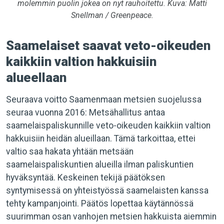
molemmin puolin jokea on nyt rauhoitettu.
Kuva: Matti
Snellman / Greenpeace.
Saamelaiset saavat veto-oikeuden
kaikkiin valtion hakkuisiin
alueellaan
Seuraava voitto Saamenmaan metsien suojelussa
seuraa vuonna 2016: Metsähallitus antaa
saamelaispaliskunnille veto-oikeuden kaikkiin valtion
hakkuisiin heidän alueillaan. Tämä tarkoittaa, ettei
valtio saa hakata yhtään metsään
saamelaispaliskuntien alueilla ilman paliskuntien
hyväksyntää. Keskeinen tekijä päätöksen
syntymisessä on yhteistyössä saamelaisten kanssa
tehty kampanjointi. Päätös lopettaa käytännössä
suurimman osan vanhojen metsien hakkuista aiemmin