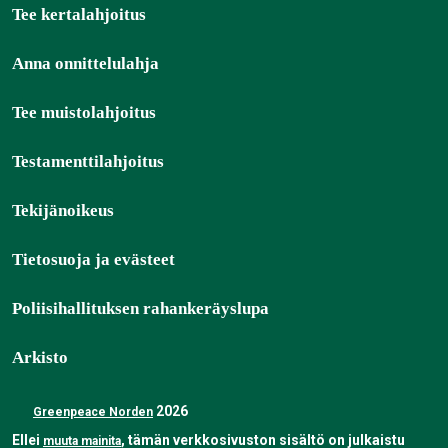
Tee kertalahjoitus
Anna onnittelulahja
Tee muistolahjoitus
Testamenttilahjoitus
Tekijänoikeus
Tietosuoja ja evästeet
Poliisihallituksen rahankeräyslupa
Arkisto
2026
Greenpeace Norden
Ellei
, tämän verkkosivuston sisältö on julkaistu
muuta mainita