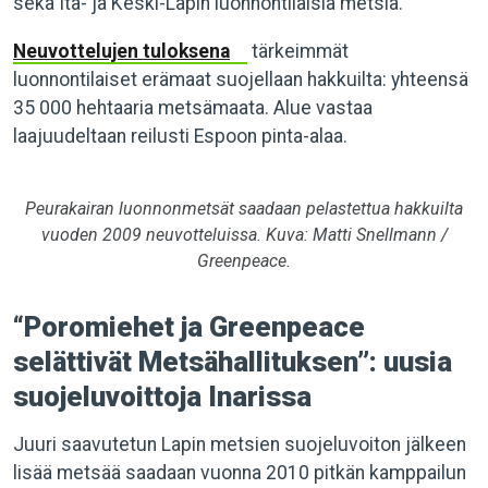
sekä Itä- ja Keski-Lapin luonnontilaisia metsiä.
Neuvottelujen tuloksena
tärkeimmät
luonnontilaiset erämaat suojellaan hakkuilta: yhteensä
35 000 hehtaaria metsämaata. Alue vastaa
laajuudeltaan reilusti Espoon pinta-alaa.
Peurakairan luonnonmetsät saadaan pelastettua hakkuilta
vuoden 2009 neuvotteluissa.
Kuva: Matti Snellmann /
Greenpeace.
“Poromiehet ja Greenpeace
selättivät Metsähallituksen”: uusia
suojeluvoittoja Inarissa
Juuri saavutetun Lapin metsien suojeluvoiton jälkeen
lisää metsää saadaan vuonna 2010 pitkän kamppailun