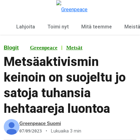
Ky
Valikko
Lahjoita
Toimi nyt
Mitä teemme
Meist
|
Blogit
Greenpeace
Metsät
Metsäaktivismin
keinoin on suojeltu jo
satoja tuhansia
hehtaareja luontoa
Greenpeace Suomi
•
Lukuaika 3 min
07/09/2023