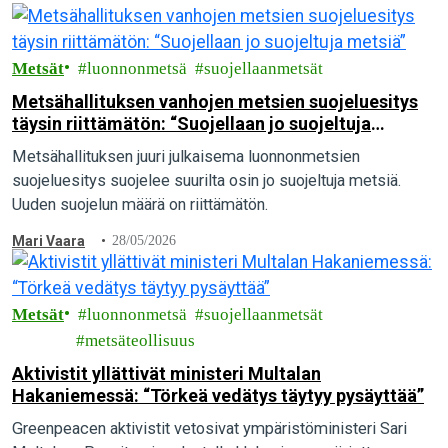
Metsät
luonnonmetsä
suojellaanmetsät
Metsähallituksen vanhojen metsien suojeluesitys
täysin riittämätön: “Suojellaan jo suojeltuja
metsiä”
Metsähallituksen juuri julkaisema luonnonmetsien
suojeluesitys suojelee suurilta osin jo suojeltuja metsiä.
Uuden suojelun määrä on riittämätön.
Mari Vaara
28/05/2026
Metsät
luonnonmetsä
suojellaanmetsät
metsäteollisuus
Aktivistit yllättivät ministeri Multalan
Hakaniemessä: “Törkeä vedätys täytyy pysäyttää”
Greenpeacen aktivistit vetosivat ympäristöministeri Sari