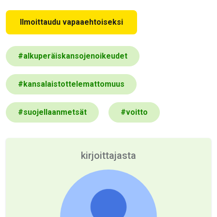
Ilmoittaudu vapaaehtoiseksi
#
alkuperäiskansojenoikeudet
#
kansalaistottelemattomuus
#
suojellaanmetsät
#
voitto
kirjoittajasta