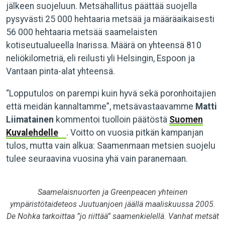
jälkeen suojeluun. Metsähallitus päättää suojella
pysyvästi 25 000 hehtaaria metsää ja määräaikaisesti
56 000 hehtaaria metsää saamelaisten
kotiseutualueella Inarissa. Määrä on yhteensä 810
neliökilometriä, eli reilusti yli Helsingin, Espoon ja
Vantaan pinta-alat yhteensä.
“Lopputulos on parempi kuin hyvä sekä poronhoitajien
että meidän kannaltamme”, metsävastaavamme
Matti
Liimatainen
kommentoi tuolloin päätöstä
Suomen
Kuvalehdelle
. Voitto on vuosia pitkän kampanjan
tulos, mutta vain alkua: Saamenmaan metsien suojelu
tulee seuraavina vuosina yhä vain paranemaan.
Saamelaisnuorten ja Greenpeacen yhteinen
ympäristötaideteos Juutuanjoen jäällä maaliskuussa 2005.
De Nohka tarkoittaa ”jo riittää” saamenkielellä. Vanhat metsät