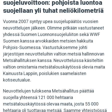
suojeluvoittoon: pohjoista luontoa
suojellaan yli tuhat neliökilometriä
Vuonna 2007 syntyy upea suojelupäätös vuosien
neuvottelujen jälkeen. Olimme pitkään vastustaneet
yhdessä Suomen Luonnonsuojeluliiton sekä WWF
Suomen kanssa arvokkaiden metsien hakkuita
Pohjois-Suomessa. Vastustuksemme johti
järjestöjen neuvotteluihin valtion metsiä hallinnoivan
Metsähallituksen kanssa. Neuvotteluissa käsiteltiin
valtion omistamia metsätalouskäytössä olevia maita
Kainuusta Lappiin, poislukien saamelaisten
kotiseutualue.
Neuvottelujen tuloksena Metsähallitus päättää
suojella yhteensä 121 000 hehtaaria
metsätalouskäytössä olevaa maata, josta 55 000
hehtaaria oli tuottavaa metsää. Saamme yhteistyössä