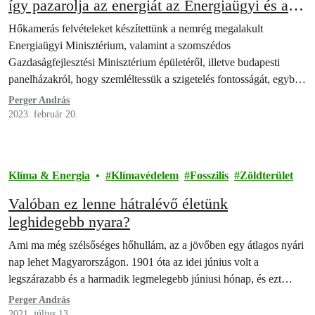
így pazarolja az energiát az Energiaügyi és a
Gazdaságfejlesztési Minisztérium
Hőkamerás felvételeket készítettünk a nemrég megalakult
Energiaügyi Minisztérium, valamint a szomszédos
Gazdaságfejlesztési Minisztérium épületéről, illetve budapesti
panelházakról, hogy szemléltessük a szigetelés fontosságát, egyben
teszteljük az épületek energiakrízissel szembeni
Perger András
ellenállóképességét.
2023. február 20.
Klíma & Energia
Klímavédelem
Fosszilis
Zöldterület
Valóban ez lenne hátralévő életünk
leghidegebb nyara?
Ami ma még szélsőséges hőhullám, az a jövőben egy átlagos nyári
nap lehet Magyarországon. 1901 óta az idei június volt a
legszárazabb és a harmadik legmelegebb júniusi hónap, és ezt…
Perger András
2021. július 13.