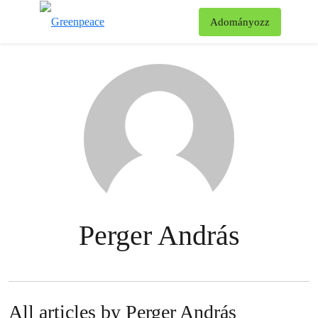
Ke
Adományozz
Menü
Perger András
All articles by Perger András