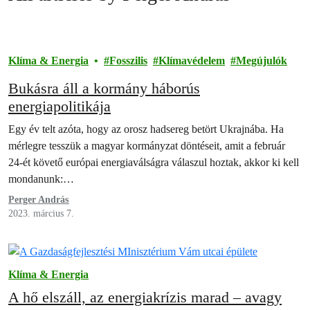
Klíma & Energia
Fosszilis
Klímavédelem
Megújulók
Bukásra áll a kormány háborús
energiapolitikája
Egy év telt azóta, hogy az orosz hadsereg betört Ukrajnába. Ha
mérlegre tesszük a magyar kormányzat döntéseit, amit a február
24-ét követő európai energiaválságra válaszul hoztak, akkor ki kell
mondanunk:…
Perger András
2023. március 7.
Klíma & Energia
A hő elszáll, az energiakrízis marad – avagy