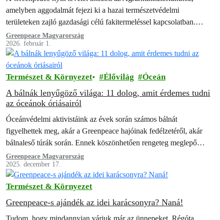
amelyben aggodalmát fejezi ki a hazai természetvédelmi
területeken zajló gazdasági célú fakitermeléssel kapcsolatban.
Megítélésünk szerint a jelenlegi jogi keretek és bevett gyakorlatok
Greenpeace Magyarország
2026. február 1.
nem…
Természet & Környezet
Élővilág
Óceán
A bálnák lenyűgöző világa: 11 dolog, amit érdemes tudni
az óceánok óriásairól
Óceánvédelmi aktivistáink az évek során számos bálnát
figyelhettek meg, akár a Greenpeace hajóinak fedélzetéről, akár
bálnaleső túrák során. Ennek köszönhetően rengeteg meglepő
dolgot tanultak az óceán óriásairól, ezekből az érdekességekből…
Greenpeace Magyarország
2025. december 17.
Természet & Környezet
Greenpeace-s ajándék az idei karácsonyra? Naná!
Tudom, hogy mindannyian várjuk már az ünnepeket. Régóta