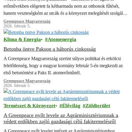
erőművekben elégetett fa kétharmada nem az otthonok fűtését,
hanem veszteségként az utcák és a környezet melegítését szolgálja.
A rendszerszinten rossz fakitermelési…
Greenpeace Magyarország
2026. február 5.
Klíma & Energia
Atomenergia
Betonba öntve Pakson a háborús cinkosság
A Greenpeace Magyarország szerint súlyos politikai és erkölcsi
felelőtlenség, hogy a magyar kormány február 5-én megkezdi az
első betonöntést a Paks II. atomerőműnél.
Greenpeace Magyarország
2026. február 5.
Természet & Környezet
Élővilág
Zöldterület
A Greenpeace nyílt levele az Agrárminisztériumnak a
védett erdőkben zajló gazdasági célú fakitermelésről
A Greenpeace nyílt levelet intézett az Agrárminisztériumhoz,