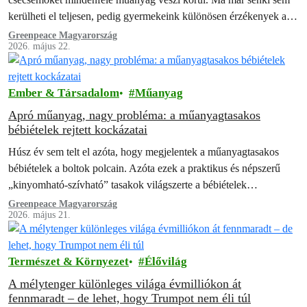
kerülheti el teljesen, pedig gyermekeink különösen érzékenyek a
lehetséges káros…
Greenpeace Magyarország
2026. május 22.
Ember & Társadalom
Műanyag
Apró műanyag, nagy probléma: a műanyagtasakos
bébiételek rejtett kockázatai
Húsz év sem telt el azóta, hogy megjelentek a műanyagtasakos
bébiételek a boltok polcain. Azóta ezek a praktikus és népszerű
„kinyomható-szívható” tasakok világszerte a bébiételek
meghatározó csomagolási formájává váltak, alapjaiban…
Greenpeace Magyarország
2026. május 21.
Természet & Környezet
Élővilág
A mélytenger különleges világa évmilliókon át
fennmaradt – de lehet, hogy Trumpot nem éli túl