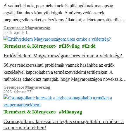
A vadméheknek, poszméheknek és pillangóknak manapság
egyáltalán nincs könnyű dolguk. A növényvédő szerek
megmérgezik ezeket az érzékeny állatokat, a lebetonozott területek
terjedése pedig egyre nehezebbé teszi számukra a táplálék
Greenpeace Magyarország
2026. április 1.
megtalálását.…
Természet & Környezet
Élővilág
Erdő
Erdővédelem Magyarországon: üres címke a védettség?
Súlyos rendszerszintű problémák vannak hazánkba az erdők
kezelésével kapcsolatban a természetvédelmi területeken. A
műholdas adatok azt mutatják, hogy Magyarországon növekszik a
fakitermelés azokban az erdőkben, amelyeket elvileg az Európai
Greenpeace Magyarország
2026. február 27.
Unió…
Természet & Környezet
Műanyag
Csomagollam: keressük a legbecsomagoltabb terméket a
szupermarketekben!