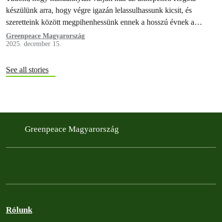
készülünk arra, hogy végre igazán lelassulhassunk kicsit, és
szeretteink között megpihenhessünk ennek a hosszú évnek a
végén. Egy valamit viszont biztosan nem…
Greenpeace Magyarország
2025. december 15.
See all stories
Greenpeace Magyarország
Rólunk