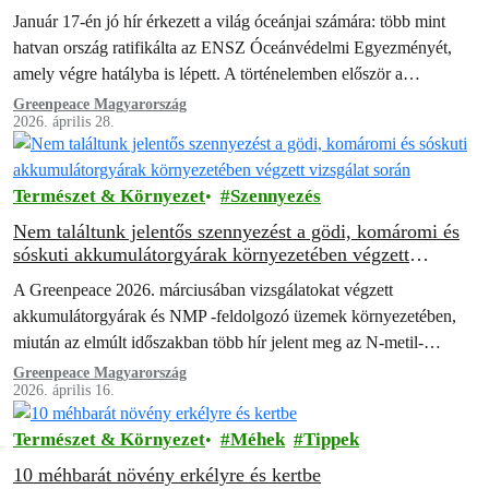
Január 17-én jó hír érkezett a világ óceánjai számára: több mint
hatvan ország ratifikálta az ENSZ Óceánvédelmi Egyezményét,
amely végre hatályba is lépett. A történelemben először a
kormányok tengeri védett…
Greenpeace Magyarország
2026. április 28.
Természet & Környezet
Szennyezés
Nem találtunk jelentős szennyezést a gödi, komáromi és
sóskuti akkumulátorgyárak környezetében végzett
vizsgálat során
A Greenpeace 2026. márciusában vizsgálatokat végzett
akkumulátorgyárak és NMP -feldolgozó üzemek környezetében,
miután az elmúlt időszakban több hír jelent meg az N-metil-
pirrolidon (NMP) és különböző, az akkumulátorgyártás során
Greenpeace Magyarország
2026. április 16.
használt fémek…
Természet & Környezet
Méhek
Tippek
10 méhbarát növény erkélyre és kertbe