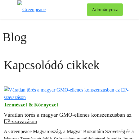
Ke
Adományozz
Menü
Blog
Kapcsolódó cikkek
Természet & Környezet
Váratlan törés a magyar GMO-ellenes konszenzusban az
EP-szavazáson
A Greenpeace Magyarország, a Magyar Biokultúra Szövetség és a
Magyar Természetvédők Szövetsége megütközéssel fogadta, hogy