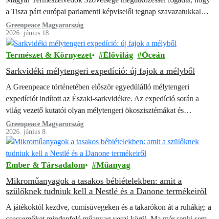
a Tisza párt európai parlamenti képviselői tegnap szavazatukkal
segítették az új GMO-k szabályozása lazítását. A…
Greenpeace Magyarország
2026. június 18.
Természet & Környezet
Élővilág
Óceán
Sarkvidéki mélytengeri expedíció: új fajok a mélyből
A Greenpeace történetében először egyedülálló mélytengeri
expedíciót indított az Északi-sarkvidékre. Az expedíció során a
világ vezető kutatói olyan mélytengeri ökoszisztémákat és
területeket tártak fel, amelyek mindezidáig rejtve voltak az
Greenpeace Magyarország
2026. június 8.
ember…
Ember & Társadalom
Műanyag
Mikroműanyagok a tasakos bébiételekben: amit a
szülőknek tudniuk kell a Nestlé és a Danone termékeiről
A játékoktól kezdve, cumisüvegeken és a takarókon át a ruhákig: a
csecsemőket mindenfelé műanyag veszi körül. Ma már senki sem