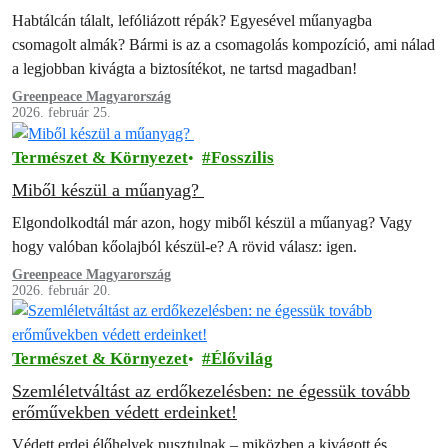
Habtálcán tálalt, lefóliázott répák? Egyesével műanyagba
csomagolt almák? Bármi is az a csomagolás kompozíció, ami nálad
a legjobban kivágta a biztosítékot, ne tartsd magadban!
Greenpeace Magyarország
2026. február 25.
Természet & Környezet
Fosszilis
Miből készül a műanyag?
Elgondolkodtál már azon, hogy miből készül a műanyag? Vagy
hogy valóban kőolajból készül-e? A rövid válasz: igen.
Greenpeace Magyarország
2026. február 20.
Természet & Környezet
Élővilág
Szemléletváltást az erdőkezelésben: ne égessük tovább
erőművekben védett erdeinket!
Védett erdei élőhelyek pusztulnak – miközben a kivágott és