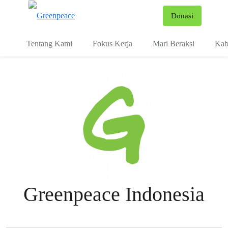
Fo
Donasi
Menu
Tentang Kami
Fokus Kerja
Mari Beraksi
Kab
Greenpeace Indonesia