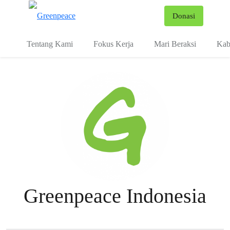
Fo
Donasi
Menu
Tentang Kami
Fokus Kerja
Mari Beraksi
Kab
Greenpeace Indonesia