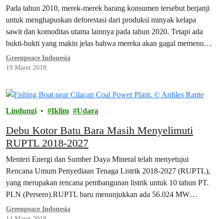
Pada tahun 2010, merek-merek barang konsumen tersebut berjanji
untuk menghapuskan deforestasi dari produksi minyak kelapa
sawit dan komoditas utama lainnya pada tahun 2020. Tetapi ada
bukti-bukti yang makin jelas bahwa mereka akan gagal memenuhi
tenggat waktu tersebut, dengan konsekuensi berbahaya bagi iklim.
Greenpeace Indonesia
19 Maret 2018
Lindungi
Iklim
Udara
Debu Kotor Batu Bara Masih Menyelimuti
RUPTL 2018-2027
Menteri Energi dan Sumber Daya Mineral telah menyetujui
Rencana Umum Penyediaan Tenaga Listrik 2018-2027 (RUPTL),
yang merupakan rencana pembangunan listrik untuk 10 tahun PT.
PLN (Persero).RUPTL baru menunjukkan ada 56.024 MW
pembangkit listrik yang perlu dibangun, atau berkurang sejumlah
Greenpeace Indonesia
21.849 MW dibandingkan dengan RUPTL lama untuk
14 Maret 2018