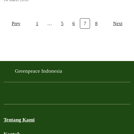
menyesuaikan penurunan permintaan listrik.
Prev
1
…
5
6
7
8
Next
Greenpeace Indonesia
Tentang Kami