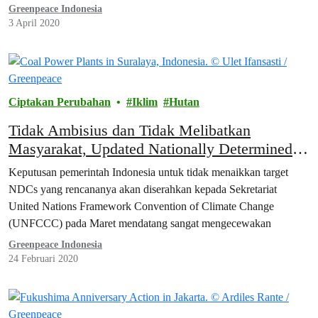
Undang) yang menjadi kontroversi sekaligus mendapat penolakan
Greenpeace Indonesia
publik selama ini
3 April 2020
Ciptakan Perubahan
Iklim
Hutan
Tidak Ambisius dan Tidak Melibatkan
Masyarakat, Updated Nationally Determined
Contributions (NDCs) Indonesia 2020 Hanya
Keputusan pemerintah Indonesia untuk tidak menaikkan target
Akan Memperburuk Bencana Krisis Iklim
NDCs yang rencananya akan diserahkan kepada Sekretariat
United Nations Framework Convention of Climate Change
(UNFCCC) pada Maret mendatang sangat mengecewakan
Greenpeace Indonesia
24 Februari 2020