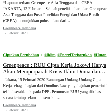
*Laporan terbaru Greenpeace Asia Tenggara dan CREA
JAKARTA, 12 Februari – Sebuah penelitian baru dari Greenpeace
Asia Tenggara dan Pusat Penelitian Energi dan Udara Bersih
(CREA) menunjukkan polusi udara dari…
Greenpeace Indonesia
17 Februari 2020
Ciptakan Perubahan
Iklim
EnergiTerbarukan
Hutan
​Greenpeace : RUU Cipta Kerja Jokowi Hanya
Akan Memperparah Krisis Iklim Dunia dan
Memperburuk Kebakaran Hutan Indonesia
Jakarta, 15 Februari 2020 Rancangan Undang-Undang Cipta
Kerja sebagai bagian dari Omnibus Law yang diajukan pemerintah
telah diserahkan kepada DPR. Perumusan RUU yang dibahas
secara tertutup selama ini semakin…
Greenpeace Indonesia
15 Februari 2020