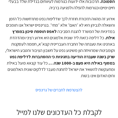
הסמוכה.
תרכובות אלו ידועות כגורמות לעיוותים בגדילת שלד בבעלי
חיים ימיים וכגורמות להפלה ולפגיעה ברביה.
אירוע זה מהווה תזכורת חוזרת לכך שדליפות נפט מתרחשות כל הזמן
והשאלה לגביהן היא לא ״האם״ אלא ״מתי״. בגרינפיס ישראל אנו תומכים
במדיניות של המשרד להגנת הסביבה
לאפס תוספת סיכון במפרץ
אילת.
כל דליפה כזאת ליד שונית אלמוגים היא אירוע רציני ומהדהדת
באוזנינו את טענתה של החברה העבריינית קצא״א, חממה לעסקנות
וקומבינות שמרוויחה הון משינוע נפט על חשבון הציבור והטבע הישראלי,
שרק בשנה שעברה הודיעה בחגיגיות כי ההסתברות לדליפת נפט
במסוף באילת היא פעם ב-1000 שנה….
כל עוד קצאא פועל באילת
ומתעקשת להשאיר את ישראל לתחנת מעבר לדלקים שונית האלמוגים
והים האדום אינו בטוח.
להצטרפות לחברים של גרינפיס
לקבלת כל העדכונים שלנו למייל