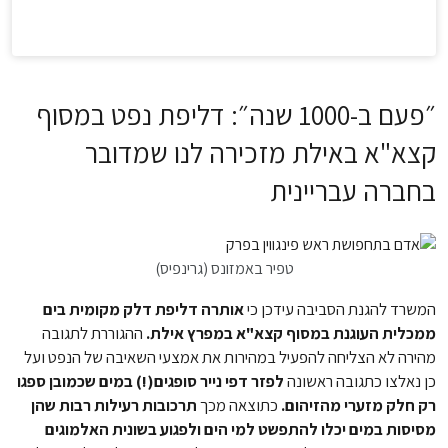
״פעם ב-1000 שנה״: דליפת נפט במסוף
קצא"א באילת מזכירה לנו שמדובר
בחברה עבריינית
טפיר באמזונס (גרינפיס)
המשרד להגנת הסביבה עידכן כי
אותרה דליפת דלק מקומית בים
ממכלית העוגנת במסוף קצא"א במפרץ אילת.
ההגוררת לתגובה
מהירה לא הצליחה להפעיל במהירות את אמצעי השאיבה של הנפט ועל
כן נאלצו כתגובה ראשונה
לפזר דפי נייר סופגים(!) במים שכמובן ספגו
רק חלק מזערי מהזיהום.
כתוצאה מכך
תרכובות רעילות רבות שהן
מסיסות במים יכלו להתפשט למי הים ולפגוע בשונית האלמוגים