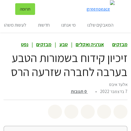
שינ
תרומה
תפריט
המאבקים שלנו
מי אנחנו
חדשות
לעשות משהו
מבזקים
אנרגיה ואקלים
|
טבע
|
מבזקים
|
נפט
זיכיון קידוח בשמורות הטבע
בערבה לחברה שזרעה הרס
אלעד איבס
7 בדצמבר 2022
•
0
תגובות
שיתוף whatsapp
שיתוף facebook
שיתוף twitter
שיתוף email
לשתף בbluesky