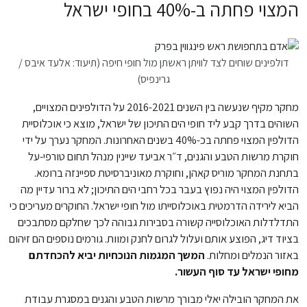
המצוי פחתה ב-40% בחופי ישראל
דולפינים שוחים לצד לוויתן ראשתן מול חופי חיפה (תיעוד: אלעד איבס /
גרינפיס)
מחקר מקיף שנעשה בין השנים 2016-2021 על הדולפינים המצויים,
השוהים בדרך קבע ליד חופי הים התיכון של ישראל, מוצא כי אוכלוסיית
הדולפין המצוי פחתה בכ-40% בשנים האחרונות. המחקר נערך על ידי
חוקרת מרשות הטבע והגנים, ד״ר אביעד שיינין מנהל תחום טורפי-על
בתחנת המחקר מוריס קאהן, וחוקרת מאוניברסיטת ספיינזה ברומא.
הדולפין המצוי היה נפוץ בעבר בכל רחבי הים התיכון; לא ברור עדיין מה
הביא לירידה הדרמטית באוכלוסייתו מול חופי ישראל. החוקרים מעריכים כי
התדלדלות האוכלוסייה קשורה בסבירות גבוהה לכך שחלקם מסתבכים
בציוד דיג, הפוצע אותם ועלול לגרום לחנק ומוות. גורמים נוספים הם זיהום
באזור הנמלים ומחלות.
המשך המגמות הנוכחיות יביא להכחדתם
מחופי ישראל עד סוף העשור.
את המחקר הובילה יאלי מבורך מרשות הטבע והגנים במסגרת עבודת