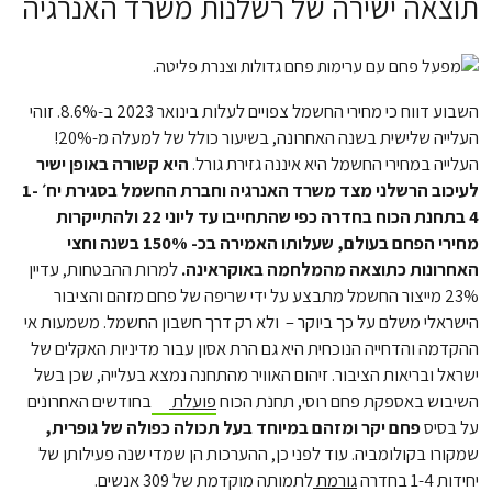
תוצאה ישירה של רשלנות משרד האנרגיה
השבוע דווח כי מחירי החשמל צפויים לעלות בינואר 2023 ב-8.6%. זוהי
העלייה שלישית בשנה האחרונה, בשיעור כולל של למעלה מ-20%!
העלייה במחירי החשמל היא איננה גזירת גורל.
היא קשורה באופן ישיר
לעיכוב הרשלני מצד משרד האנרגיה וחברת החשמל בסגירת יח׳ 1-
4 בתחנת הכוח בחדרה כפי שהתחייבו עד ליוני 22 ולהתייקרות
מחירי הפחם בעולם, שעלותו האמירה בכ- 150% בשנה וחצי
האחרונות כתוצאה מהמלחמה באוקראינה.
למרות ההבטחות, עדיין
23% מייצור החשמל מתבצע על ידי שריפה של פחם מזהם והציבור
הישראלי משלם על כך ביוקר – ולא רק דרך חשבון החשמל. משמעות אי
ההקדמה והדחייה הנוכחית היא גם הרת אסון עבור מדיניות האקלים של
ישראל ובריאות הציבור. זיהום האוויר מהתחנה נמצא בעלייה, שכן בשל
השיבוש באספקת פחם רוסי, תחנת הכוח
פועלת
בחודשים האחרונים
על בסיס
פחם יקר ומזהם במיוחד בעל תכולה כפולה של גופרית,
שמקורו בקולומביה. עוד לפני כן, ההערכות הן שמדי שנה פעילותן של
יחידות 1-4 בחדרה
גורמת
לתמותה מוקדמת של 309 אנשים.