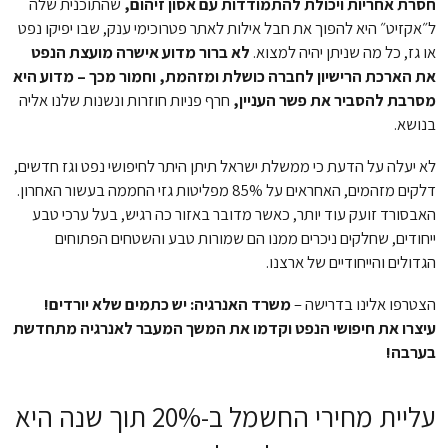
חסרת אחריות ויכולת להתמודדות עם אסון זיהום,
שהתוכנית שלה
ל״אקזיט״ היא להפוך את חבל אילות לאתר פטרוכימי ענק, שבו יפיקו נפט
או גז, כל מה שניתן יהיה למצוא.
לא ברור מדוע אישרה מועצת הנפט
את הארכת הרישיון לחברה כושלת ומזהמת, וחמור מכך – מדוע היא
מסרבת להסביר את פשר העניין,
חרף פניות חוזרות ונשנות שלנו אליה
בנושא.
לא יעלה על הדעת כי ממשלת ישראל תיתן היתר לחיפושי נפט וגז חדשים,
דלקים מזהמים, האחראים על 85% מפליטות גזי החממה בעשור האחרון.
האבסורד זועק עוד יותר, כאשר מדובר באזור כה רגיש, בעל ערכי טבע
ייחודים, שחלקים ניכרים ממנו הם שמורות טבע והשטחים הפתוחים
הגדולים והייחודיים של ארצנו.
הצטרפו אלינו בדרישה –
משרד האנרגיה: יש כתמים שלא יורדים!
עיצרו את חיפושי הנפט וקדמו את המשך המעבר לאנרגיה מתחדשת
בערבה!
עליית מחירי החשמל ב-20% תוך שנה היא