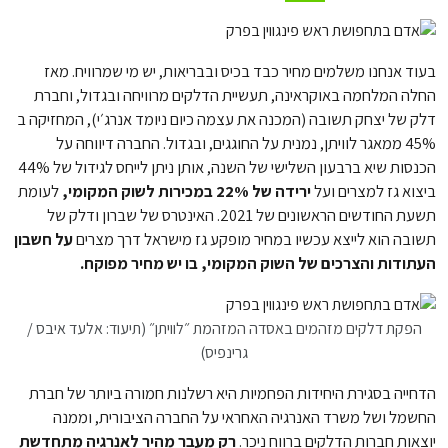
בעוד אנחנו משלמים מחיר כבד בכיס ובבריאות, יש מי שמרוויח. מאז
החלה המלחמה באוקראינה, תעשיית הדלקים מרוויחה ובגדול, וחברת
דלק של יצחק תשובה (המכנה את עצמה כיום ניומד אנרג׳י), המחזיקה ב
45% ממאגר לוויתן, נמנית על החוגגים, ובגדול. החברה דיווחה על
הכנסות שיא ברבעון השלישי של השנה, אותן ניתן לייחס לגידול של 44%
ביצוא גז למצרים ועל
ירידה של 22% במכירות לשוק המקומי,
לעומת
תשעת החודשים הראשונים של 2021. האינטרס של שברון ודלק של
תשובה הוא לייצא עכשיו במחיר מופקע גז מישראל דרך מצרים
על חשבון
העתודות והצרכים של השוק המקומי, בו יש מחיר מפוקח.
הפקת דלקים מזהמים באסדה המזהמת ״לוויתן״ (תיעוד: אלעד איבס /
גרינפיס)
הדחייה בסגירת היחידות הפחמיות היא רשלנות חמורה ביותר של חברת
החשמל ושל משרד האנרגיה האחראי על החברה הציבורית, וממנה
יוצאות חברות הדלקים ברווח ניכר.
רק מעבר מהיר לאנרגיה מתחדשת