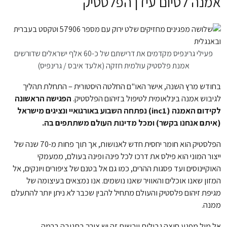
אמנה לסיום עידן הפלסטיק
פעילי גרינפיס מקדמים את דרישתם של כ-60 אלף ישראלים שדורשים
אמנת פלסטיק עולמית חזקה (אלעד איבס / גרינפיס)
בחודש מרץ השנה, אישר האו"ם החלטה היסטורית – התחלת תהליך
לגיבוש אמנה בינלאומית לטיפול בזיהום הפלסטיק.
הפגישה הראשונה
לקידום האמנה (inc1) נפתחה השבוע באורגואיי ונציגים מישראל
(איתם אנחנו בקשר) ומכל מדינות העולם משתתפים בה.
הפלסטיק הוא חומר יחסית חדש לאנושות, אך תוך פחות מ-70 שנה של
ייצור המוני הוא פילס את דרכו לכל פינה ופינה בעולם, ממעמקי
האוקיינוסים ועד פסגות ההרים, כמו גם אל בטנם של ציפורים ויונקים, אל
המזון שאנו אוכלים והאוויר שאנו נושמים. אנו נמצאים בעיצומה של
מגיפת זיהום פלסטיק והעולם מתחיל להבין שכבר לא ניתן יותר להתעלם
ממנה.
אל מול מפגע חוצה גבולות ויבשות זה יש צורך בתגובה ברמה