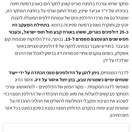
מחקר שהיא עורכת בתחנת מוריס קאהן לחקר הים באוניברסיטת חיפה
בעזרתו של ד"ר אביעד שיינין, מנהל תחום טורפי על בתחנת המחקר הזו,
שמנהל גם את מרכז הדולפין והים של עמותת דלפיס הפועלת להגנת
יונקי ים, וחוקרת מאוניברסיטת ספיינזה ברומא.
בתחילת המעקב היו
כ-25 דולפינים בוגרים, ששהו באורח קבע מול חופי ישראל, וכעבור
חמש שנים הצטמצם מספרם ל-15.
בנוסף, גודל הלהקות שנצפות קטן
מבעבר. בחודש שעבר נצפתה להקה של 9 דולפינים מצויים באזור
אשקלון, כשהם עוקבים אחרי מכמורות דיג בניסיון לאכול את הדגים
שנלכדו על ידן.
לדברי המומחים,
ניתן להגן על הדולפינים מפני הכחדה על ידי ייעוד
שטחים ימיים כשמורות טבע, בהן יחול איסור על דיג.
איסור הדיג
מאפשר לדגה המקומית – מקור המזון של הדולפינים – להתאושש. עורכי
המחקר מבקשים להעלות את סיווג סכנת ההכחדה של הדולפין המצוי כדי
לשכנע את הציבור ומקבלי ההחלטות להשלים את תהליכי ההכרזה על
שמורות טבע ימיות בהקדם. הדולפין המצוי נמצא בסיכון כמעט בכל אזור
הים התיכון.