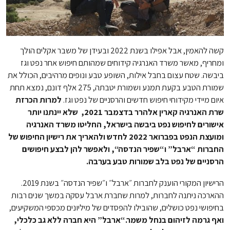
קשה להאמין, אבל אפילו בשנת 2022 ובעידן של משבר אקלים הולך
ומחריף, מאשר משרד האנרגיה קידוחים שמהותם חיפוש אחר נפט וגז
ביבשה. שטח עצום בחבל אילות, השופע טבע ונופים מרהיבים, הכולל את
שמורת הטבע בקעת תמנע ושמורת יטבתה, 275 אלף דונם, נמצא תחת
איום מיידי מקידוחי חיפוש חדשים והרסניים של נפט וגז.
למרות הכרזת
שרת האנרגיה קארין אלהרר בדצמבר 2021, שלא יינתנו יותר
אישורים לחיפוש נפט ביבשה בישראל, החליטו משרד האנרגיה
ומועצת הנפט בפברואר 2022 לחדש ולהאריך את רישיון החיפוש של
החברות “ארבל” ו“שפיר הנדסה“, ולאפשר להן לבצע חיפושים
הרסניים של נפט בלב שמורות טבע בערבה.
הרישיון המקורי הוענק לחברות ״ארבל״ ו״שפיר הנדסה״ בשנת 2019.
ההארכה ניתנה לחברות, למרות שחברת ארבל עסקה במשך שנים רבות
בחיפושי נפט כושלים, שהובילו להפסדים של מיליונים מכספי המשקיעים,
ואף גרמה לזיהום בנחל משמר.
“ארבל” היא חברה ללא גב כלכלי,