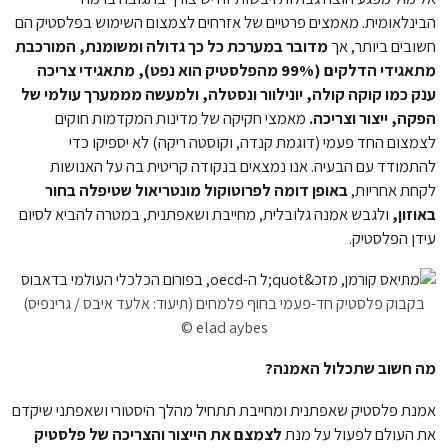
הבינלאומית. מאמצים פרטיים של אזרחים לצמצום השימוש בפלסטיק הם
חשובים ביותר, אך
מדובר במערכת כל כך גדולה ומשומנת, המורכבת
מתאגידי הדלקים (99% מהפלסטיק הוא נפט), מתאגידי צריכה
ענק כמו קוקה קולה, יונילוור ונסטלה, ולמעשה מממערך עולמי של
הפקה, ייצור וצריכה.
מאמצי חקיקה של מדינות המקדמות חוקים
לצמצום החד פעמי (דוגמת קנדה, וקוסטה ריקה) לא יספיקו כדי
להתמודד עם הבעיה. אנו נמצאים בנקודה קריטית בה על האנושות
לקחת אחריות,
באופן דומה לפרוטוקול מונטריאול שטיפלה בחור
באוזון,
ולגבש אמנה גלובלית, מחייבת ושאפתנית, במטרה להביא לסיום
עידן הפלסטיק.
בקבוק פלסטיק חד-פעמי בחוף פלמחים (תיעוד: אלעד איבס / גרינפיס)
© elad aybes
מה חשוב שתכלול האמנה?
אמנת פלסטיק שאפתנית ומחייבת תתחיל מהלך היסטורי ושאפתני שיקדם
את העולם לפעול על מנת
לצמצם את הייצור והצריכה של פלסטיק