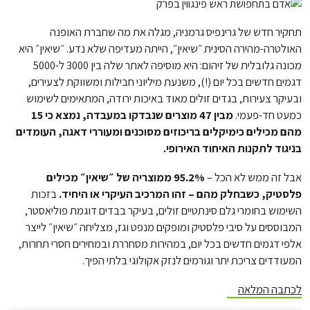
תחקיר חדש של גרינפיס גרמניה, מגלה את מה שחברת האופנה
האולטרה-מהירה הסינית ״שיאין״, הייתה מעדיפה שלא נדע. ״שיאין״ היא
מכונה גלובלית של זיהום: היא מוסיפה לאתר שלה בין 3000 ל-5000
דגמים חדשים בכל יום (!), משנעת מיליוני חבילות ומשווקת לצעירים,
ובעיקר צעירות, בגדים זולים מאוד באיכות ירודה, המתאימים לשימוש
כמעט חד-פעמי.
מבין 47 מוצרים שנבדקו במעבדה, נמצא כי 15
מהם מכילים כימיקלים בריכוזים מסוכנים ומעוררי דאגה, העומדים
בניגוד לתקנות האיחוד האירופי.
אבל זה ממש לא הכל –
95.2% ממוצריה של ״שיאין״ מכילים
פלסטיק, כשבחלק מהם – זהו המרכיב העיקרי או היחיד.
בזכות
השימוש בחומרי גלם סינתטיים זולים, בעיקר בבדים דוגמת פוליאסטר,
המבוססים על סיבי פלסטיק ומופקים מנפט וגז, מצליחה ״שיאין״ לייצר
אלפי דגמים חדשים בכל יום, במהירות מסחררת ובמחירים חסרי תחרות,
המעודדים צריכת יתר וגורמים לנזק אקולוגי בלתי הפיך.
לכתבה המלאה