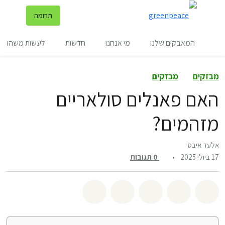
שינ
תרומה
תפריט
המאבקים שלנו
מי אנחנו
חדשות
לעשות משהו
מבזקים
מבזקים
האם פאנלים סולאריים
מזהמים?
אלעד איבס
17 ביולי 2025
•
0
תגובות
שיתוף whatsapp
שיתוף facebook
שיתוף twitter
שיתוף email
לשתף בbluesky