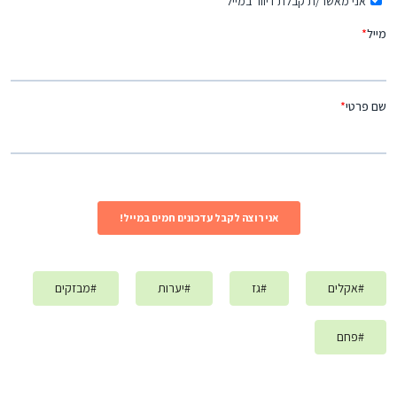
#
אקלים
#
גז
#
יערות
#
מבזקים
#
פחם