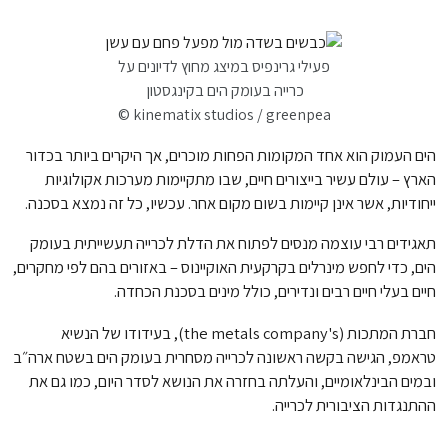
פעילי גרינפיס במיצג מחוץ לדיונים על
כרייה בעומק הים בקינגסטון
© kinematix studios / greenpea
הים העמוק הוא אחד המקומות הפחות מוכרים, אך היקרים ביותר בכדור
הארץ – עולם עשיר בייצורים חיים, שבו מתקיימות מערכות אקולוגיות
ייחודיות, אשר אינן קיימות בשום מקום אחר. עכשיו, כל זה נמצא בסכנה.
תאגידים רבי עוצמה מנסים לפתוח את הדלת לכרייה תעשייתית בעומק
הים, כדי לחפש מינרלים בקרקעית האוקיינוס – באזורים בהם לפי מחקרים,
חיים בעלי חיים רבים ונדירים, כולל מינים בסכנת הכחדה.
חברת המתכות (the metals company's), בעידודו של הנשיא
טראמפ, הגישה בקשה ראשונה לכרייה מסחרית בעומק הים בשטח ארה״ב
ובמים הבינלאומיים, והעלתה בחזרה את הנושא לסדר היום, כמו גם את
ההתנגדות הציבורית לכרייה.