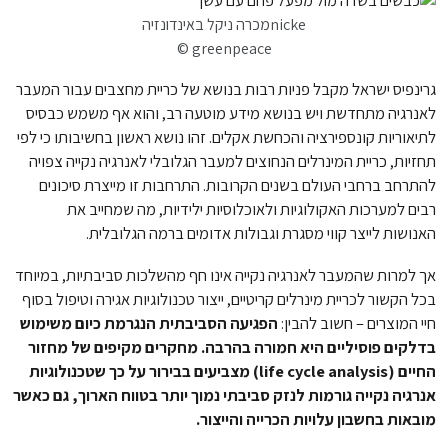
nickeמכרה ניקל באינדונזיה
© greenpeace
גרינפיס ישראל מקבל פניות רבות בנושא של כריית מחצבים עבור המעבר
לאנרגיה מתחדשת ויש בנושא מידע מוטעה רב, והוא אף משמש כבסיס
לתיאוריות קונספירציה והכחשת אקלים. זהו נושא ראשון בחשיבותו כי לפי
תחזיות, כריית המינרלים הנחוצים למעבר הגלובלי לאנרגיה נקייה צפויה
להתרחב ברחבי העולם בשנים הקרובות. התרחבות זו מייצרת סיכונים
רבים למערכות האקולוגיות ולאוכלוסיות ילידיות, מה שמחייב את
האנושות לייצר קווי מסגרת וגבולות אדומים ברמה הגלובלית.
אך למרות שהמעבר לאנרגיה נקייה אינו חף מהשלכות סביבתיות, במיוחד
בכל הקשור לכריית מינרלים קריטיים, ייצור טכנולוגיות אגירה וטיפול בסוף
חיי המוצרים – חשוב להבין:
הפגיעה הסביבתית הנגרמת כיום משימוש
בדלקים פוסיליים היא חמורה בהרבה. מחקרים מקיפים של מחזור
החיים (life cycle analysis) מצביעים בבירור על כך שטכנולוגיות
אנרגיה נקייה גורמות לנזק סביבתי נמוך יותר בטווח הארוך, גם כאשר
מובאות בחשבון עלויות הכרייה והייצור.