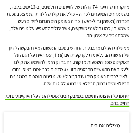
מחקר חדש תיעד 74 קולות של לווייתנים ודולפינים, ב-13 ימים בלבד,
בשני אזורים המיועדים לכרייה – כולל את קולו של לוויתן שנמצא בסכנת
הכחדה (ראשתן גדול-ראש). כרייה בעומק הים תגרום לזיהום רעש
משמעותי, כמו גם לענני משקעים, אשר יכולים להשפיע על מינים אלה,
שמסתמכים על איכון-הד.
ממשלות העולם מתכנסות החודש בפעם הראשונה מאז הבקשה לדיון
של הרשות הבינלאומית לקרקעית הים (isa), האחראית על הגנה על
האוקיינוס ​​מפני השפעות מזיקות. זה בדיוק הזמן להשמיע את קולנו
ולעצור את התעשייה ההרסנית הזו. 37 מדינות כבר אמרו באופן נחרץ
"לא!" לכרייה בעומק הים ועוד קרוב ל-200 מדינות תומכות במנגנונים
הבינלאומיים ובחוק הבינלאומי בנוגע לסוגיות אלה.
חיתמו על העצומה ותימכו במאבק הבינלאומי להגנה על האוקיינוסים ועל
החיים בהם.
מצילים את הים