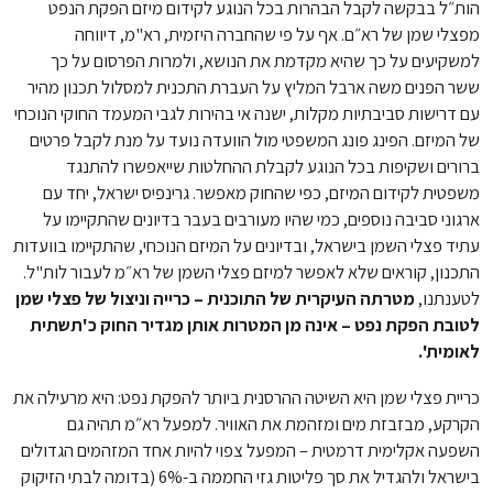
הות״ל בבקשה לקבל הבהרות בכל הנוגע לקידום מיזם הפקת הנפט
מפצלי שמן של רא״ם. אף על פי שהחברה היזמית, רא"מ, דיווחה
למשקיעים על כך שהיא מקדמת את הנושא, ולמרות הפרסום על כך
ששר הפנים משה ארבל המליץ על העברת התכנית למסלול תכנון מהיר
עם דרישות סביבתיות מקלות, ישנה אי בהירות לגבי המעמד החוקי הנוכחי
של המיזם. הפינג פונג המשפטי מול הוועדה נועד על מנת לקבל פרטים
ברורים ושקיפות בכל הנוגע לקבלת ההחלטות שייאפשרו להתנגד
משפטית לקידום המיזם, כפי שהחוק מאפשר. גרינפיס ישראל, יחד עם
ארגוני סביבה נוספים, כמי שהיו מעורבים בעבר בדיונים שהתקיימו על
עתיד פצלי השמן בישראל, ובדיונים על המיזם הנוכחי, שהתקיימו בוועדות
התכנון, קוראים שלא לאפשר למיזם פצלי השמן של רא״מ לעבור לות"ל.
לטענתנו,
מטרתה העיקרית של התוכנית – כרייה וניצול של פצלי שמן
לטובת הפקת נפט – אינה מן המטרות אותן מגדיר החוק כ'תשתית
לאומית'.
כריית פצלי שמן היא השיטה ההרסנית ביותר להפקת נפט: היא מרעילה את
הקרקע, מבזבזת מים ומזהמת את האוויר. למפעל רא״מ תהיה גם
השפעה אקלימית דרמטית – המפעל צפוי להיות אחד המזהמים הגדולים
בישראל ולהגדיל את סך פליטות גזי החממה ב-6% (בדומה לבתי הזיקוק