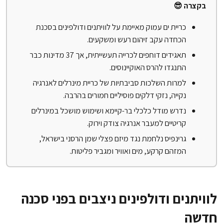
בקצרה 😎
כריית ים עמוק מאיימת על לוויתנים ודולפינים בסכנת
הכחדה עקב זיהום רעש ומשקעים.
תאגידים דוחפים לכרייה תעשייתית, אך 37 מדינות כבר
התנגדו להרס האוקיינוסים.
למרות השלכות סביבתיות של כריית מינרלים לאנרגיה
נקייה, נזקי דלקים פוסיליים חמורים בהרבה.
נדרש מודל כלכלי בר-קיימא ושימוש מושכל במינרלים
קריטיים למעבר אנרגיה צודק וירוק.
גרינפיס נלחמת נגד מיזם פצלי שמן הרסני בישראל,
המזהם קרקע, מים ואוויר ומגביר פליטות.
לוויתנים ודולפינים ניצבים בפני סכנה
חדשה