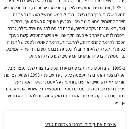
עכשיו, כשאנו מכבדים את זכרו של פרננדו ואת כל אלה שעמדו איתנים
ב-1985, אנו זוכרים: התוקפים לא רק ניסו להטביע ספינה, הם ניסו להטביע
תנועה שלמה. בכך הם נכשלו ובגדול. המשימה של מעשה נתעב זה
הייתה להשתיק מחאות נגד ניסויי הגרעין באוקיינוס השקט. אך, במקום
זאת, היא עוררה זעקה עולמית, ונתנה תנופה לתנועה שרק גדלה, גברה
והפכה לנחושה יותר מאי פעם. הקריאה "אי אפשר להטביע קשת בענן"
הפכה לקריאה להתאחדות, להתנגדות, קריאה לאומץ ולסמל של תקווה
בפעולה. לא רק שלאחר החבלה נקנתה ונבנתה ספינה חדשה – המאבק
נגד ממשלת צרפת והניסויים הגרעיניים שערכה רק התחזק.
ב-1995, שוב תפסו כוחות צרפתים את הספינה, הצוות שלנו נעצר. אבל,
העולם צפה והתגובה התעצמה כל כך, עד שבשנת 1996, הפסיקה צרפת
סוף סוף את הניסויים הגרעיניים וחתמה על אמנת האיסור המקיף על
ניסויים גרעיניים. גם היום, מנסים תאגידים וממשלות להשתיק את מאבקנו
בתביעות השתקה, צמצום המרחב הדמוקרטי והזכות למחות. לא נפסיק
אף פעם.
עוצרים את קידוחי הנפט בשמורות טבע