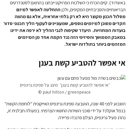
באשדוד). קיים הכרח כי השלכות הפרויקט ייבחנו בהתאם לסטנדרטים
הבריאותיים והסביבתיים המקיפים, ולכן
ההחלטה לאפשר למיזם
מסלול תכנון מקוצר היא לא רק בלתי אחראית, אלא גם מהווה
תקדים מסוכן למיזמים נוספים, שמעוניינים לעקוף הליך תכנוני סדור
בועדות המחוזיות. היעדר שקיפות לגבי ההליך לא ירפה את ידינו
במאבק הממושך והסיזיפי הזה נגד הקמת אחד מן המיזמים
המזהמים ביותר בתולדות ישראל.
אי אפשר להטביע קשת בענן
״אי אפשר להטביע קשת בענן״ מיצג על ספינת גרינפיס
© paul hilton / greenpeace
השבוע לפני 40 שנה, הוטבעה ספינת גרינפיס האייקונית "לוחמת הקשת"
בנמל אוקלנד על ידי סוכני השירות החשאי הצרפתי. בפעולה חבלנית זו,
נהרג פעיל גרינפיס, הצלם פרננדו פריירה.