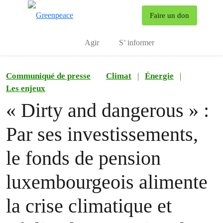
To
Faire un don
Menu
Agir
S’ informer
Communiqué de presse
Climat
|
Énergie
|
Les enjeux
« Dirty and dangerous » :
Par ses investissements,
le fonds de pension
luxembourgeois alimente
la crise climatique et