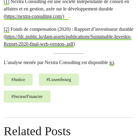
[1]
Nextra Consulting est une société indépendante de conseil en
affaires et en gestion, axée sur le développement durable
(https://nextra-consulting.com/)
.
[2]
Fonds de compensation (2020) : Rapport d’investisseur durable
(
https://fdc.public.lu/dam-assets/publications/Sustainable-Investor-
Report-2020-final-web-version-.pdf
)
L’analyse menée par Nextra Consulting est disponible
ici
.
#
Justice
#
Luxembourg
#
SecteurFinancier
Related Posts