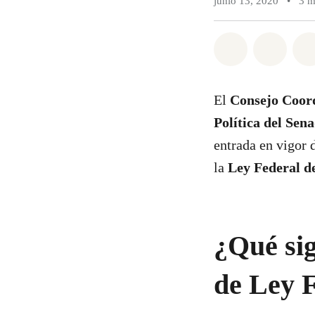
junio 13, 2020
•
3 m
Compartir e
Compar
El
Consejo Coor
Política del Sen
entrada en vigor 
la
Ley Federal d
¿Qué sig
de Ley F