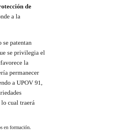
rotección de
onde a la
 se patentan
ue se privilegia el
 favorece la
ería permanecer
iendo a UPOV 91,
ariedades
, lo cual traerá