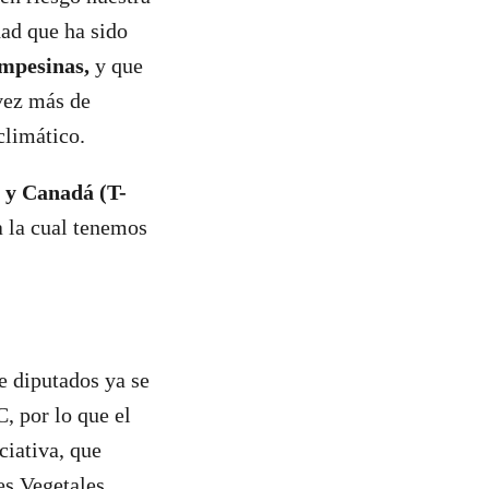
ad que ha sido
mpesinas,
y que
vez más de
climático.
 y Canadá (T-
 la cual tenemos
e diputados ya se
, por lo que el
iativa, que
es Vegetales,