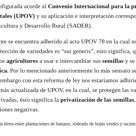
nfigurada acorde al
Convenio Internacional para la p
etales (UPOV)
y su aplicación e interpretación corresp
icultura y Desarrollo Rural (SADER).
e se encuentra adherido al acta UPOV 78 en la cual no
tección de variedades es “sui generis”, esto significa, q
los
agricultores
a usar e intercambiar sus
semillas
y se
ica.
Por lo mencionado anteriormente lo más sensato s
embargo con esta reforma de ley nos estaríamos adhir
 más actualizada de UPOV, en la cual, se protegen las v
ivadas, ésto significa la
privatización de las semillas
iones negativas.