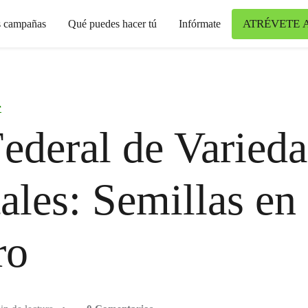
ATRÉVETE 
s campañas
Qué puedes hacer tú
Infórmate
r
ederal de Varied
ales: Semillas en
ro