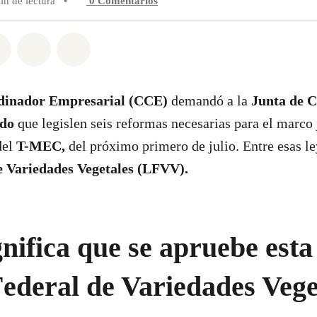
in de lectura
•
0
Comentarios
n Whatsapp
tir en Facebook
Compartir en Twitter
Compartir vía Email
Share on Bluesky
dinador Empresarial (CCE)
demandó a la
Junta de C
ado
que legislen seis reformas necesarias para el marco 
del
T-MEC,
del próximo primero de julio. Entre esas le
e Variedades Vegetales (LFVV).
nifica que se apruebe est
ederal de Variedades Vege