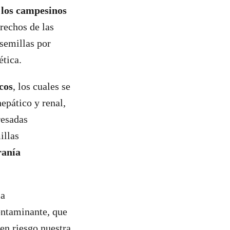
 los campesinos
erechos de las
 semillas por
ética.
cos
, los cuales se
epático y renal,
resadas
illas
ranía
la
contaminante, que
en riesgo nuestra