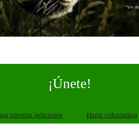
¡Únete!
rma nuestras peticiones
Hazte voluntario/a