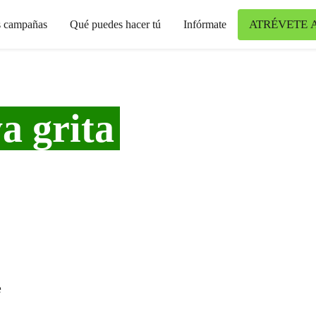
ATRÉVETE 
s campañas
Qué puedes hacer tú
Infórmate
a grita
e