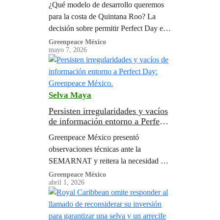
¿Qué modelo de desarrollo queremos
para la costa de Quintana Roo? La
decisión sobre permitir Perfect Day en
Mahahual debe priorizar lavida más
Greenpeace México
mayo 7, 2026
allá del turismo de lujo.
Selva Maya
Persisten irregularidades y vacíos
de información entorno a Perfect
Day: Greenpeace México.
Greenpeace México presentó
observaciones técnicas ante la
SEMARNAT y reitera la necesidad de
que la autoridad ambiental evalúe con
Greenpeace México
abril 1, 2026
rigor los posibles impactos del proyecto
sobre los ecosistemas costeros de la
región, particularmente los manglares.