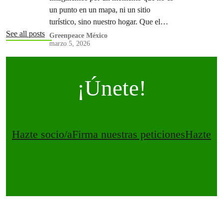
rescatar y preservar
un punto en un mapa, ni un sitio
turístico, sino nuestro hogar. Que el
manglar frente a casa es lo que nos
See all posts
Greenpeace México
marzo 5, 2026
protege…
¡Únete!
Hazte socio/a
Firma nuestras peticiones
Hazte vo