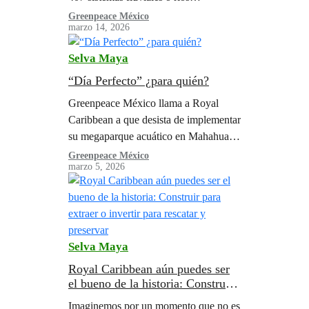
subterráneos? Algo así como 1,650
Greenpeace México
marzo 14, 2026
kilómetros y éstos podrían ser apenas
20% de los…
Selva Maya
“Día Perfecto” ¿para quién?
Greenpeace México llama a Royal
Caribbean a que desista de implementar
su megaparque acuático en Mahahual,
en la Península de YucatánLa inversión
Greenpeace México
marzo 5, 2026
anunciada por la compañía es más del
doble…
Selva Maya
Royal Caribbean aún puedes ser
el bueno de la historia: Construir
para extraer o invertir para
Imaginemos por un momento que no es