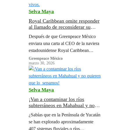
Selva Maya
Royal Caribbean omite responder
al llamado de reconsiderar su
inversión para garantizar una
Después de que Greenpeace México
selva y un arrecife vivos.
enviara una carta al CEO de la naviera
estadounidense Royal Caribbean
Internacional, Michael Bayley, así
Greenpeace México
marzo 30, 2026
como a su Presidente en México, Ari
Adler, con una contrapropuesta
respecto del mega- proyecto turístico
Perfect Day en Mahahual, la naviera
Selva Maya
emitió su respuesta.
¡Van a contaminar los ríos
subterráneos en Mahahual y no
quieren que lo sepamos!
¿Sabías que en la Península de Yucatán
se han explorado aproximadamente
407 sistemas fluviales o ríos