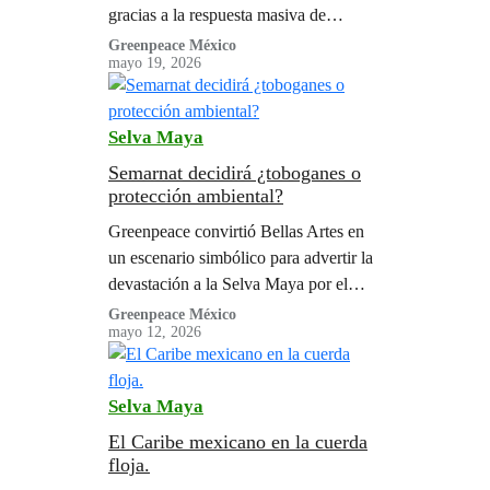
gracias a la respuesta masiva de
millones de personas que se sumaron
Greenpeace México
mayo 19, 2026
para exigir un rumbo distinto para el
futuro de la península de Yucatán.
Selva Maya
Semarnat decidirá ¿toboganes o
protección ambiental?
Greenpeace convirtió Bellas Artes en
un escenario simbólico para advertir la
devastación a la Selva Maya por el
megapropyecto “Perfect Day”
Greenpeace México
mayo 12, 2026
Selva Maya
El Caribe mexicano en la cuerda
floja.