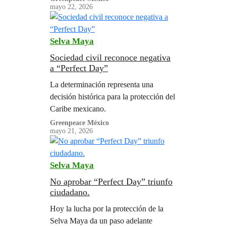
mayo 22, 2026
extremas por desarrollos turísticos,
inmobiliarios, extractivos y de
infraestructura. Pero antes de que las
Selva Maya
empresas desistan de seguir con
megaproyectos destructivos, como lo
Sociedad civil reconoce negativa
a “Perfect Day”
hizo Royal Caribbean con su proyecto
Perfect Day, es necesario…
La determinación representa una
decisión histórica para la protección del
Caribe mexicano.
Greenpeace México
mayo 21, 2026
Selva Maya
No aprobar “Perfect Day” triunfo
ciudadano.
Hoy la lucha por la protección de la
Selva Maya da un paso adelante