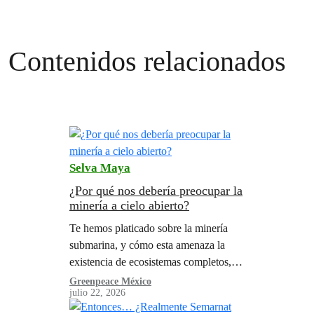
Contenidos relacionados
Selva Maya
¿Por qué nos debería preocupar la
minería a cielo abierto?
Te hemos platicado sobre la minería
submarina, y cómo esta amenaza la
existencia de ecosistemas completos,
especies únicas y eventualmente
Greenpeace México
julio 22, 2026
impacta la vida cotidiana de las
comunidades y personas de…