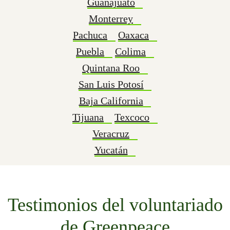
Guanajuato
Monterrey
Pachuca
Oaxaca
Puebla
Colima
Quintana Roo
San Luis Potosí
Baja California
Tijuana
Texcoco
Veracruz
Yucatán
Testimonios del voluntariado
de Greenpeace